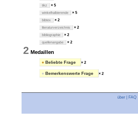
× 5
tikz
× 5
winkelhalbierende
× 2
bibtex
× 2
literaturverzeichnis
× 2
bibliographie
× 2
quellenangabe
2
Medaillen
●
Beliebte Frage
× 2
●
Bemerkenswerte Frage
× 2
über
|
FAQ