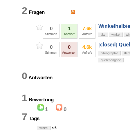
2
Fragen
Winkelhalbie
0
1
7.6k
Stimmen
Antwort
Aufrufe
tikz
winkel
wi
[closed] Que
0
0
4.6k
Stimmen
Antworten
Aufrufe
bibliographie
lite
quellenangabe
0
Antworten
1
Bewertung
1
0
7
Tags
× 5
winkel