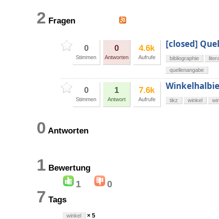
2
Fragen
[closed] Que
0
0
4.6k
Stimmen
Antworten
Aufrufe
bibliographie
lite
quellenangabe
Winkelhalbie
0
1
7.6k
Stimmen
Antwort
Aufrufe
tikz
winkel
wi
0
Antworten
1
Bewertung
1
0
7
Tags
× 5
winkel