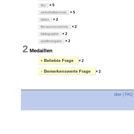
× 5
tikz
× 5
winkelhalbierende
× 2
bibtex
× 2
literaturverzeichnis
× 2
bibliographie
× 2
quellenangabe
2
Medaillen
●
Beliebte Frage
× 2
●
Bemerkenswerte Frage
× 2
über
|
FAQ