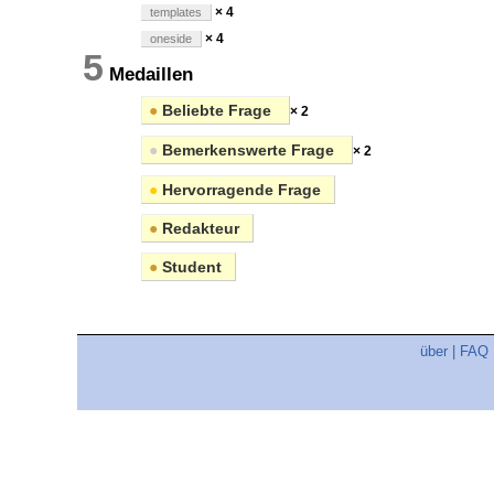
× 4
templates
× 4
oneside
5
Medaillen
●
Beliebte Frage
× 2
●
Bemerkenswerte Frage
× 2
●
Hervorragende Frage
●
Redakteur
●
Student
über
|
FAQ