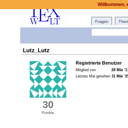
Willkommen, e
Fragen
The
Lutz_Lutz
Registrierte Benutzer
Mitglied von
28 Mär '1
Letztes Mal gesehen
31 Mär '2
30
Punkte