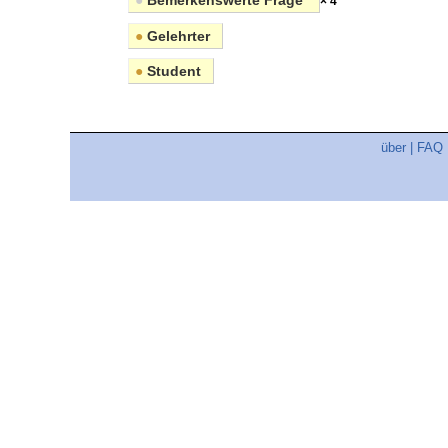
●
Bemerkenswerte Frage
× 4
●
Gelehrter
●
Student
über
|
FAQ