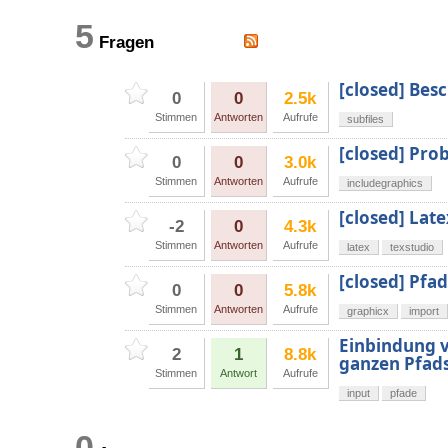
5
Fragen
[closed] Bes
0
0
2.5k
Stimmen
Antworten
Aufrufe
subfiles
[closed] Pro
0
0
3.0k
Stimmen
Antworten
Aufrufe
includegraphics
[closed] La
-2
0
4.3k
Stimmen
Antworten
Aufrufe
latex
texstudio
[closed] Pfa
0
0
5.8k
Stimmen
Antworten
Aufrufe
graphicx
import
Einbindung v
2
1
8.8k
ganzen Pfad
Stimmen
Antwort
Aufrufe
input
pfade
0