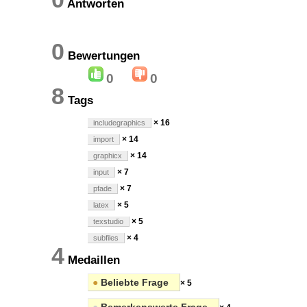
Antworten
0
Bewertungen
0
0
8
Tags
× 16
includegraphics
× 14
import
× 14
graphicx
× 7
input
× 7
pfade
× 5
latex
× 5
texstudio
× 4
subfiles
4
Medaillen
●
Beliebte Frage
× 5