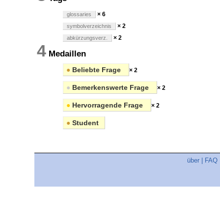
× 6
glossaries
× 2
symbolverzeichnis
× 2
abkürzungsverz.
4
Medaillen
●
Beliebte Frage
× 2
●
Bemerkenswerte Frage
× 2
●
Hervorragende Frage
× 2
●
Student
über
|
FAQ