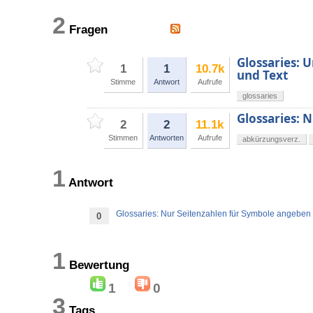
2
Fragen
Glossaries: 
1
1
10.7k
und Text
Stimme
Antwort
Aufrufe
glossaries
Glossaries: 
2
2
11.1k
Stimmen
Antworten
Aufrufe
abkürzungsverz.
1
Antwort
Glossaries: Nur Seitenzahlen für Symbole angeben
0
1
Bewertung
1
0
3
Tags