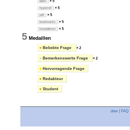
× 5
latex
× 5
hyperref
× 5
pdf
× 5
bookmarks
× 5
kompilieren
5
Medaillen
●
Beliebte Frage
× 2
●
Bemerkenswerte Frage
× 2
●
Hervorragende Frage
●
Redakteur
●
Student
über
|
FAQ