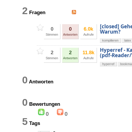
2
Fragen
[closed] Geh
0
0
6.0k
Warum?
Stimmen
Antworten
Aufrufe
kompilieren
latex
Hyperref - 
2
2
11.8k
(pdf-Reader/
Stimmen
Antworten
Aufrufe
hyperref
bookma
0
Antworten
0
Bewertungen
0
0
5
Tags