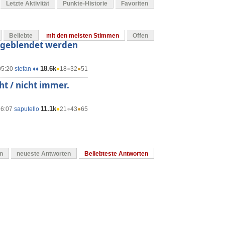
Letzte Aktivität
Punkte-Historie
Favoriten
Beliebte
mit den meisten Stimmen
Offen
ngeblendet werden
18.6k
05:20
stefan ♦♦
●
18
●
32
●
51
ht / nicht immer.
11.1k
16:07
saputello
●
21
●
43
●
65
en
neueste Antworten
Beliebteste Antworten