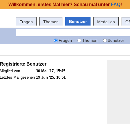
Willkommen, erstes Mal hier? Schau mal unter
FAQ
!
Benutzer
Fragen
Themen
Medaillen
Of
Fragen
Themen
Benutzer
Registrierte Benutzer
Mitglied von
30 Mai '17, 15:45
Letztes Mal gesehen
19 Jun '25, 10:51