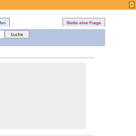
Anmelden
über
FAQ
×
fen
Stelle eine Frage