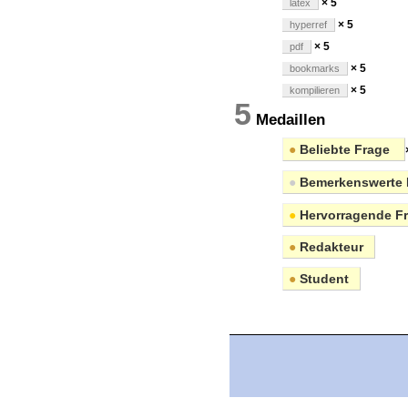
× 5
latex
× 5
hyperref
× 5
pdf
× 5
bookmarks
× 5
kompilieren
5
Medaillen
●
Beliebte Frage
●
Bemerkenswerte 
●
Hervorragende F
●
Redakteur
●
Student