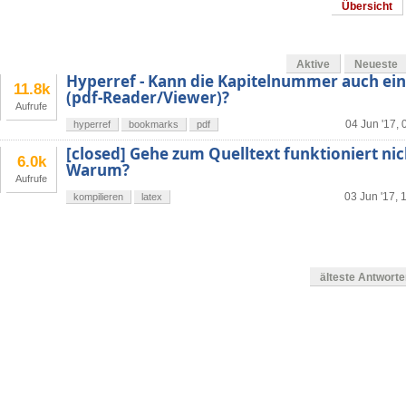
Übersicht
Aktive
Neueste
Hyperref - Kann die Kapitelnummer auch ei
11.8k
(pdf-Reader/Viewer)?
Aufrufe
04 Jun '17, 
hyperref
bookmarks
pdf
[closed] Gehe zum Quelltext funktioniert nic
6.0k
Warum?
Aufrufe
03 Jun '17, 
kompilieren
latex
älteste Antwort
en