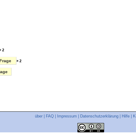
× 2
Frage
× 2
rage
über
|
FAQ
|
Impressum
|
Datenschutzerklärung
|
Hilfe
|
K