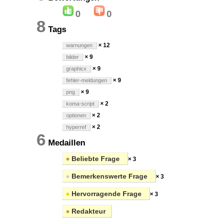
0
0
8
Tags
× 12
warnungen
× 9
bilder
× 9
graphicx
× 9
fehler-meldungen
× 9
png
× 2
koma-script
× 2
optionen
× 2
hyperref
6
Medaillen
●
Beliebte Frage
× 3
●
Bemerkenswerte Frage
× 3
●
Hervorragende Frage
× 3
●
Redakteur