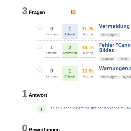
3
Fragen
Vermeidung 
0
1
11.2k
Stimmen
Antwort
Aufrufe
warnungen
Fehler "Cann
1
2
19.1k
Bildes
Stimme
Antworten
Aufrufe
graphicx
bilder
Warnungen a
0
1
10.8k
Stimmen
Antwort
Aufrufe
warnungen
hyper
1
Antwort
Fehler "Cannot determine size of graphic" beim La
1
0
Bewertungen