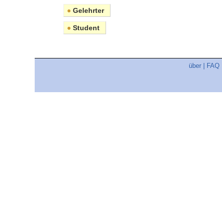
●
Gelehrter
●
Student
über
|
FAQ