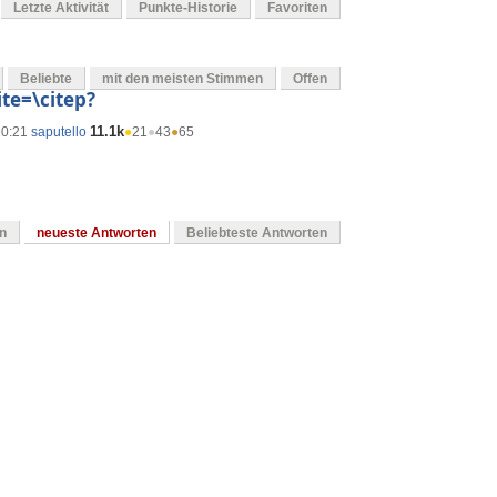
Letzte Aktivität
Punkte-Historie
Favoriten
Beliebte
mit den meisten Stimmen
Offen
ite=\citep?
11.1k
10:21
saputello
●
21
●
43
●
65
en
neueste Antworten
Beliebteste Antworten