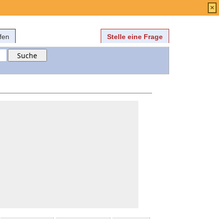
Anmelden
über
FAQ
×
fen
Stelle eine Frage