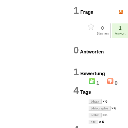
1
Frage
0
1
Stimmen
Antwort
0
Antworten
1
Bewertun
1
0
4
Tags
× 6
bibtex
× 6
bibliographie
× 6
natbib
× 6
cite