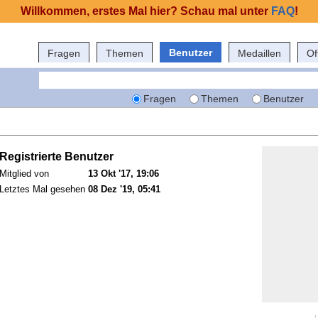
Willkommen, erstes Mal hier? Schau mal unter
FAQ
!
Benutzer
Fragen
Themen
Medaillen
Of
Fragen
Themen
Benutzer
Registrierte Benutzer
Mitglied von
13 Okt '17, 19:06
Letztes Mal gesehen
08 Dez '19, 05:41