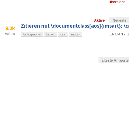
Übersicht
Aktive
Neueste
Zitieren mit \documentclass[aos]{imsart}; \c
9.0k
Aufrufe
16 Okt '17, 
bibliographie
bibtex
cite
natbib
älteste Antwort
g