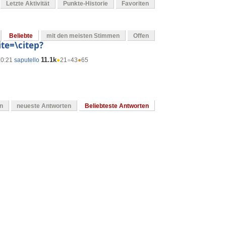
Letzte Aktivität
Punkte-Historie
Favoriten
Beliebte
mit den meisten Stimmen
Offen
ite=\citep?
11.1k
10:21
saputello
●
21
●
43
●
65
en
neueste Antworten
Beliebteste Antworten