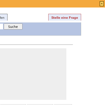
Anmelden
über
FAQ
×
fen
Stelle eine Frage