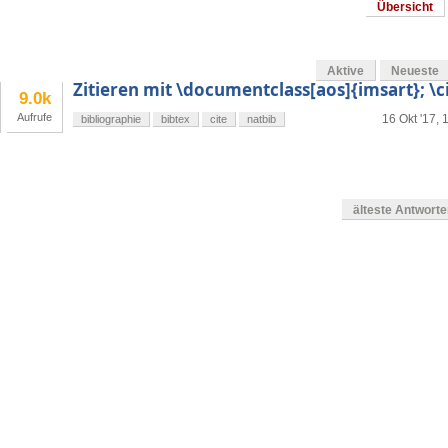
Übersicht
Aktive
Neueste
Zitieren mit \documentclass[aos]{imsart}; \c
9.0k
Aufrufe
16 Okt '17, 
bibliographie
bibtex
cite
natbib
älteste Antwort
g