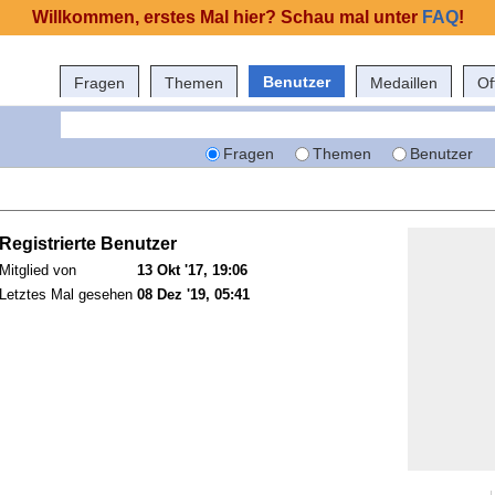
Willkommen, erstes Mal hier? Schau mal unter
FAQ
!
Benutzer
Fragen
Themen
Medaillen
Of
Fragen
Themen
Benutzer
Registrierte Benutzer
Mitglied von
13 Okt '17, 19:06
Letztes Mal gesehen
08 Dez '19, 05:41