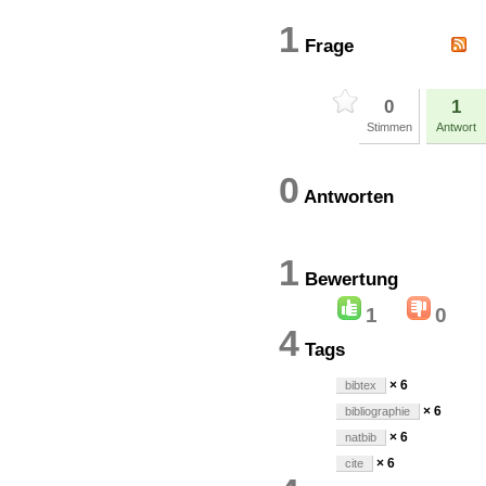
1
Frage
0
1
Stimmen
Antwort
0
Antworten
1
Bewertun
1
0
4
Tags
× 6
bibtex
× 6
bibliographie
× 6
natbib
× 6
cite