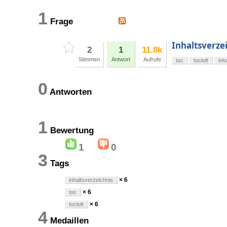
1
Frage
Inhaltsverzei
2
1
11.8k
Stimmen
Antwort
Aufrufe
toc
tocloft
inh
0
Antworten
1
Bewertung
1
0
3
Tags
× 6
inhaltsverzeichnis
× 6
toc
× 6
tocloft
4
Medaillen