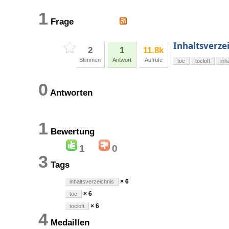
1
Frage
Inhaltsverzei
2
1
11.8k
Stimmen
Antwort
Aufrufe
toc
tocloft
inh
0
Antworten
1
Bewertung
1
0
3
Tags
× 6
inhaltsverzeichnis
× 6
toc
× 6
tocloft
4
Medaillen