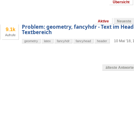
Übersicht
Aktive
Neueste
Problem: geometry, fancyhdr - Text im Head
9.1k
Textbereich
Aufrufe
10 Mai '18, 
geometry
latex
fancyhdr
fancyhead
header
älteste Antwort
g