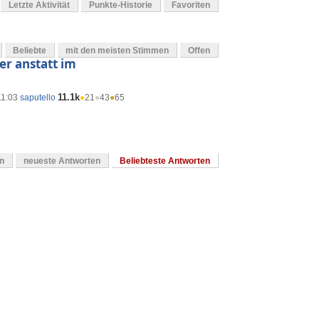
Letzte Aktivität
Punkte-Historie
Favoriten
Beliebte
mit den meisten Stimmen
Offen
er anstatt im
11.1k
11:03
saputello
●
21
●
43
●
65
en
neueste Antworten
Beliebteste Antworten