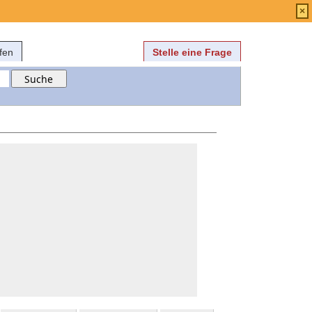
Anmelden
über
FAQ
×
fen
Stelle eine Frage