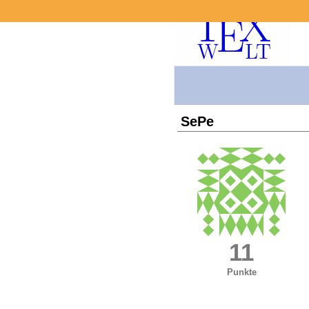
SePe
11
Punkte