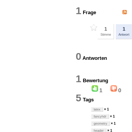
1
Frage
1
1
Stimme
Antwort
0
Antworten
1
Bewertun
1
0
5
Tags
× 1
latex
× 1
fancyhdr
× 1
geometry
× 1
header