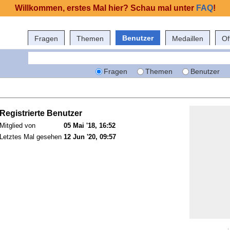
Willkommen, erstes Mal hier? Schau mal unter
FAQ
!
Benutzer
Fragen
Themen
Medaillen
Of
Fragen
Themen
Benutzer
Registrierte Benutzer
Mitglied von
05 Mai '18, 16:52
Letztes Mal gesehen
12 Jun '20, 09:57