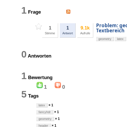
1
Frage
Problem: geo
1
1
9.1k
Textbereich
Stimme
Antwort
Aufrufe
geometry
latex
0
Antworten
1
Bewertung
1
0
5
Tags
× 1
latex
× 1
fancyhdr
× 1
geometry
× 1
header