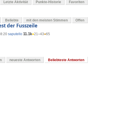
Letzte Aktivität
Punkte-Historie
Favoriten
Beliebte
mit den meisten Stimmen
Offen
st der Fusszeile
11.1k
08:20
saputello
●
21
●
43
●
65
en
neueste Antworten
Beliebteste Antworten