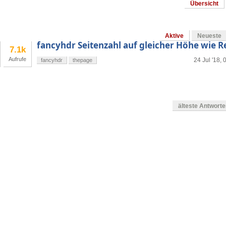
Übersicht
Aktive
Neueste
fancyhdr Seitenzahl auf gleicher Höhe wie Re
7.1k
Aufrufe
24 Jul '18, 
fancyhdr
thepage
älteste Antwort
en