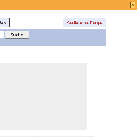
Anmelden
über
FAQ
×
fen
Stelle eine Frage