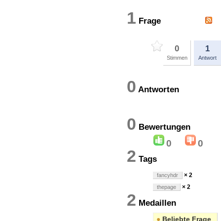
1
Frage
0
1
Stimmen
Antwort
0
Antworten
0
Bewertung
0
0
2
Tags
× 2
fancyhdr
× 2
thepage
2
Medaillen
●
Beliebte Frage