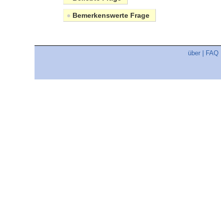
●
Bemerkenswerte Frage
über
|
FAQ