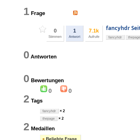
1
Frage
fancyhdr Sei
0
1
7.1k
Stimmen
Antwort
Aufrufe
fancyhdr
thepag
0
Antworten
0
Bewertungen
0
0
2
Tags
× 2
fancyhdr
× 2
thepage
2
Medaillen
●
Beliebte Frage