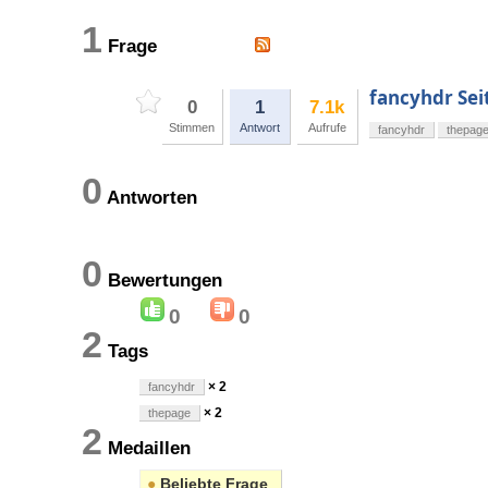
1
Frage
fancyhdr Sei
0
1
7.1k
Stimmen
Antwort
Aufrufe
fancyhdr
thepag
0
Antworten
0
Bewertungen
0
0
2
Tags
× 2
fancyhdr
× 2
thepage
2
Medaillen
●
Beliebte Frage