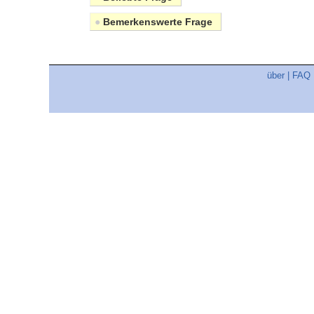
●
Bemerkenswerte Frage
über
|
FAQ