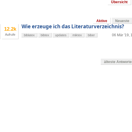
Übersicht
Aktive
Neueste
Wie erzeuge ich das Literaturverzeichnis?
12.2k
Aufrufe
06 Mär '19, 
biblatex
bibtex
updates
miktex
biber
älteste Antwort
g