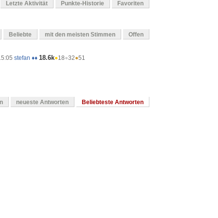
Letzte Aktivität
Punkte-Historie
Favoriten
Beliebte
mit den meisten Stimmen
Offen
18.6k
15:05
stefan ♦♦
●
18
●
32
●
51
en
neueste Antworten
Beliebteste Antworten