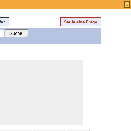
Anmelden
über
FAQ
×
fen
Stelle eine Frage