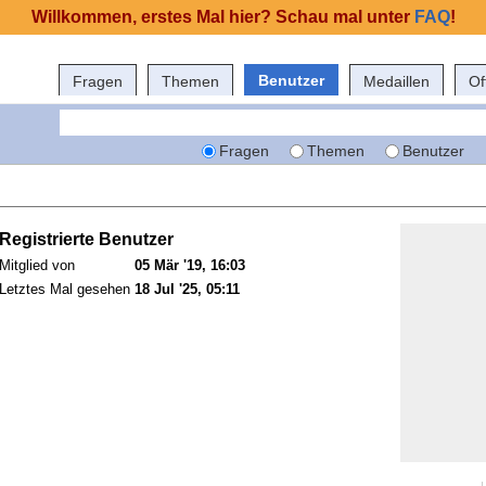
Willkommen, erstes Mal hier? Schau mal unter
FAQ
!
Benutzer
Fragen
Themen
Medaillen
Of
Fragen
Themen
Benutzer
Registrierte Benutzer
Mitglied von
05 Mär '19, 16:03
Letztes Mal gesehen
18 Jul '25, 05:11