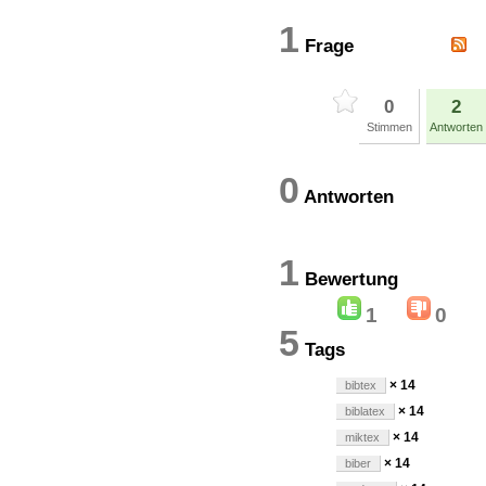
1
Frage
0
2
Stimmen
Antworten
0
Antworten
1
Bewertun
1
0
5
Tags
× 14
bibtex
× 14
biblatex
× 14
miktex
× 14
biber