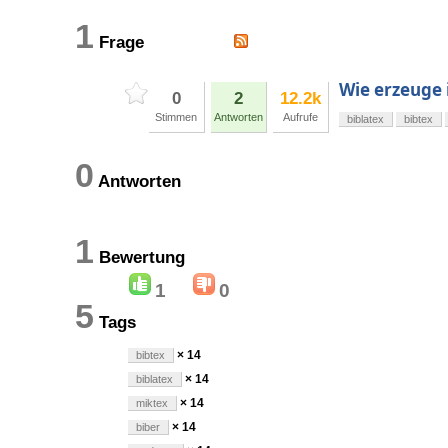
1
Frage
Wie erzeuge 
0
2
12.2k
Stimmen
Antworten
Aufrufe
biblatex
bibtex
0
Antworten
1
Bewertung
1
0
5
Tags
× 14
bibtex
× 14
biblatex
× 14
miktex
× 14
biber