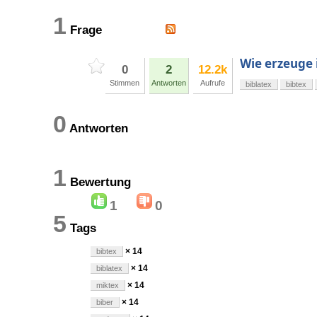
1
Frage
Wie erzeuge 
0
2
12.2k
Stimmen
Antworten
Aufrufe
biblatex
bibtex
0
Antworten
1
Bewertung
1
0
5
Tags
× 14
bibtex
× 14
biblatex
× 14
miktex
× 14
biber