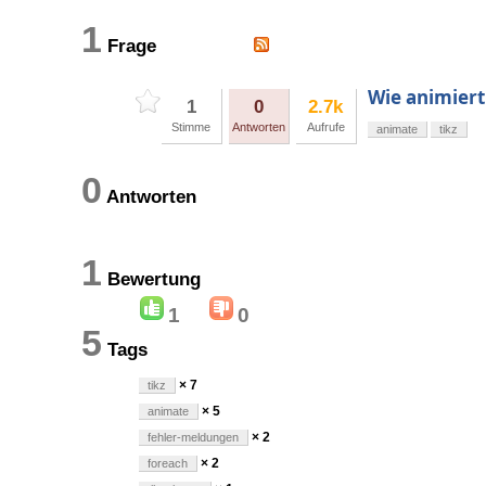
1
Frage
Wie animier
1
0
2.7k
Stimme
Antworten
Aufrufe
animate
tikz
0
Antworten
1
Bewertung
1
0
5
Tags
× 7
tikz
× 5
animate
× 2
fehler-meldungen
× 2
foreach