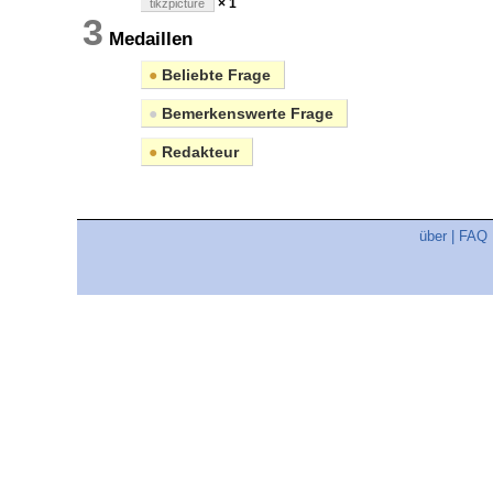
× 1
tikzpicture
3
Medaillen
●
Beliebte Frage
●
Bemerkenswerte Frage
●
Redakteur
über
|
FAQ