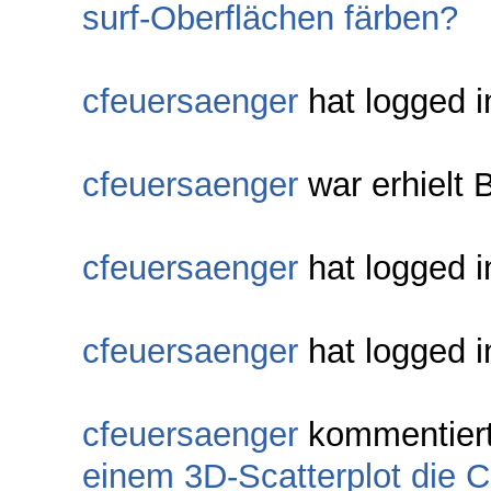
surf-Oberflächen färben?
cfeuersaenger
hat logged i
cfeuersaenger
war erhielt B
cfeuersaenger
hat logged i
cfeuersaenger
hat logged i
cfeuersaenger
kommentier
einem 3D-Scatterplot die 