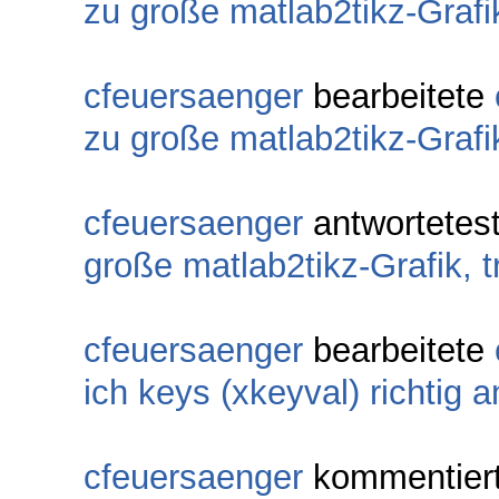
zu große matlab2tikz-Graf
cfeuersaenger
bearbeitete
zu große matlab2tikz-Graf
cfeuersaenger
antwortetes
große matlab2tikz-Grafik,
cfeuersaenger
bearbeitete
ich keys (xkeyval) richtig 
cfeuersaenger
kommentier