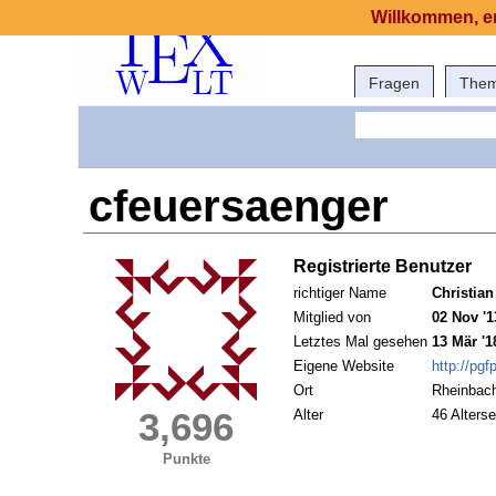
Willkommen, er
Fragen
The
cfeuersaenger
Registrierte Benutzer
richtiger Name
Christia
Mitglied von
02 Nov '1
Letztes Mal gesehen
13 Mär '1
Eigene Website
http://pgf
Ort
Rheinbac
3,696
Alter
46 Alterse
Punkte