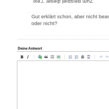
˙ʇxǝ⊥ ɹǝsǝıp ןǝıdsıǝ𐐒 ɯnZ
Gut erklärt schon, aber nicht bea
oder nicht?
Deine Antwort