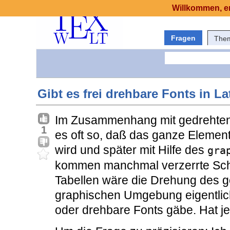
Willkommen, er
Fragen
The
Gibt es frei drehbare Fonts in L
Im Zusammenhang mit gedrehten T
1
es oft so, daß das ganze Element 
wird und später mit Hilfe des
gra
kommen manchmal verzerrte Schr
Tabellen wäre die Drehung des g
graphischen Umgebung eigentlich
oder drehbare Fonts gäbe. Hat j