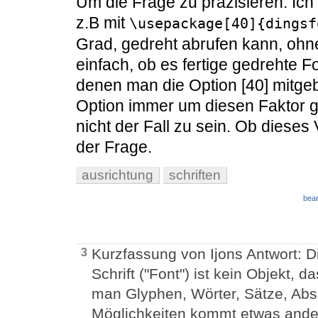
Um die Frage zu präzisieren: Ich 
z.B mit
\usepackage[40]{dingsf
Grad, gedreht abrufen kann, ohne
einfach, ob es fertige gedrehte Fo
denen man die Option [40] mitge
Option immer um diesen Faktor ge
nicht der Fall zu sein. Ob dieses 
der Frage.
ausrichtung
schriften
bear
Kurzfassung von Ijons Antwort: D
3
Schrift ("Font") ist kein Objekt,
man Glyphen, Wörter, Sätze, Absät
Möglichkeiten kommt etwas ander