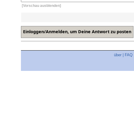
[Vorschau ausblenden]
über
|
FAQ