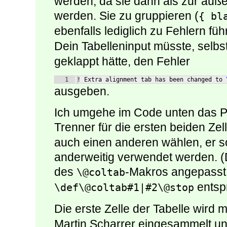
werden, da sie dann als zur äuße
werden. Sie zu gruppieren (
{ bl
ebenfalls lediglich zu Fehlern füh
Dein Tabelleninput müsste, selb
geklappt hätte, den Fehler
1
! Extra alignment tab has been changed to 
ausgeben.
Ich umgehe im Code unten das Pr
Trenner für die ersten beiden Zel
auch einen anderen wählen, er sol
anderweitig verwendet werden. (
des
-Makros angepasst 
\@coltab
entsp
\def\@coltab#1|#2\@stop
Die erste Zelle der Tabelle wird m
Martin Scharrer eingesammelt un