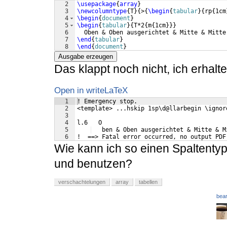
2
\usepackage
{
array
}
3
\newcolumntype
{
T
}
{
>
{
\begin
{
tabular
}
{
rp
{
1cm
4
\begin
{
document
}
5
\begin
{
tabular
}
{
T*2
{
m
{
1cm
}}}
6
  Oben & Oben ausgerichtet & Mitte & Mitte
7
\end
{
tabular
}
8
\end
{
document
}
Ausgabe erzeugen
Das klappt noch nicht, ich erhalt
Open in writeLaTeX
1
! Emergency stop.
2
<template> ...hskip 1sp\d@llarbegin \ignor
3
4
l.6   O
5
   ben & Oben ausgerichtet & Mitte & M
6
!  ==> Fatal error occurred, no output PDF
Wie kann ich so einen Spaltentyp
und benutzen?
verschachtelungen
array
tabellen
bear