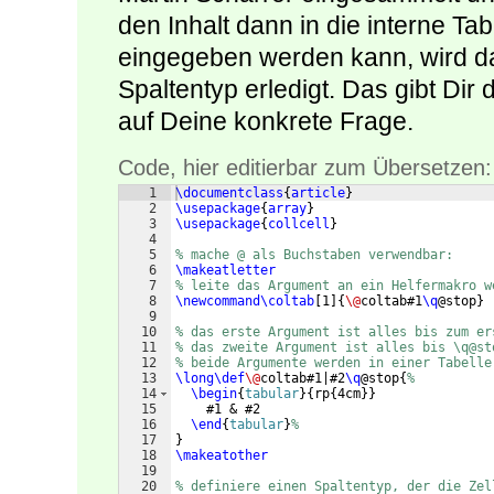
den Inhalt dann in die interne T
eingegeben werden kann, wird d
Spaltentyp erledigt. Das gibt Dir
auf Deine konkrete Frage.
Code, hier editierbar zum Übersetzen:
1
\documentclass
{
article
}
2
\usepackage
{
array
}
3
\usepackage
{
collcell
}
4
5
% mache @ als Buchstaben verwendbar:
6
\makeatletter
7
% leite das Argument an ein Helfermakro w
8
\newcommand\coltab
[
1
]
{
\@
coltab#1
\q
@stop
}
9
10
% das erste Argument ist alles bis zum er
11
% das zweite Argument ist alles bis \q@st
12
% beide Argumente werden in einer Tabelle
13
\long\def
\@
coltab#1|#2
\q
@stop
{
%
14
\begin
{
tabular
}
{
rp
{
4cm
}}
15
    #1 & #2
16
\end
{
tabular
}
%
17
}
18
\makeatother
19
20
% definiere einen Spaltentyp, der die Zel