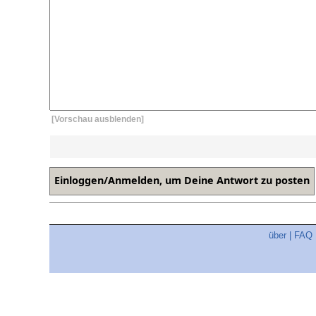
[Vorschau ausblenden]
über
|
FAQ