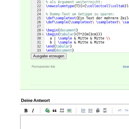
21
% als Argument weiterreicht:
22
\newcolumntype
{
T
}
{
>
{
\collectcell\coltab
}
l
23
24
% Dummy-Text um Getippe zu sparen:
25
\def\sampletext
{
Ein Text der mehrere Zeil
26
\def\sample
{
\sampletext
\ 
\sampletext
\ 
\sa
27
28
\begin
{
document
}
29
\begin
{
tabular
}
{
T*2
{
m
{
3cm
}}}
30
  a | 
\sample
 & Mitte & Mitte 
\\
31
  b | 
\sample
 & Mitte & Mitte
32
\end
{
tabular
}
33
\end
{
document
}
Ausgabe erzeugen
Permanenter link
bear
Deine Antwort