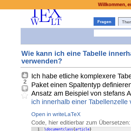
Willkommen, er
Fragen
The
Wie kann ich eine Tabelle inner
verwenden?
Ich habe etliche komplexere Tab
2
Paket einen Spaltentyp definieren
Ansatz am Beispiel von stefans A
ich innerhalb einer Tabellenzelle 
Open in writeLaTeX
Code, hier editierbar zum Übersetzen:
1
\documentclass
{
article
}