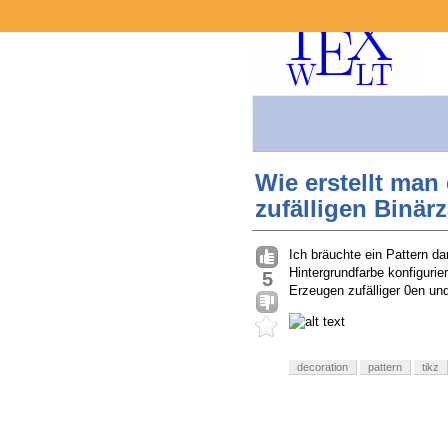
Wie erstellt man
zufälligen Binär
Ich bräuchte ein Pattern da
Hintergrundfarbe konfiguri
5
Erzeugen zufälliger 0en und
decoration
pattern
tikz