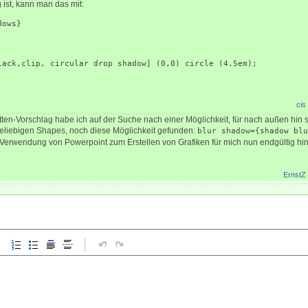
g ist, kann man das mit:
dows}
lack,clip, circular drop shadow] (0,0) circle (4.5em);
cis
tten-Vorschlag habe ich auf der Suche nach einer Möglichkeit, für nach außen hin
eliebigen Shapes, noch diese Möglichkeit gefunden:
blur shadow={shadow blu
 Verwendung von Powerpoint zum Erstellen von Grafiken für mich nun endgültig hi
ErnstZ