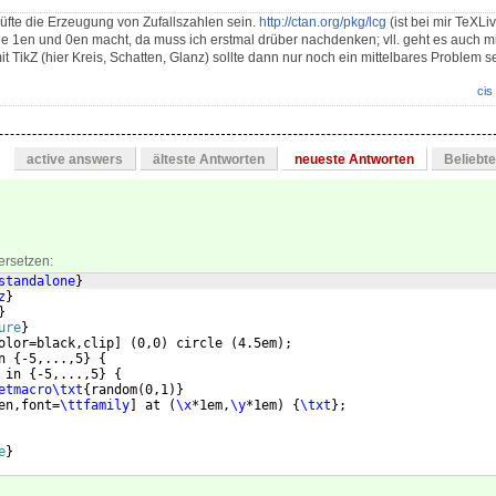
fte die Erzeugung von Zufallszahlen sein.
http://ctan.org/pkg/lcg
(ist bei mir TeXLi
e 1en und 0en macht, da muss ich erstmal drüber nachdenken; vll. geht es auch m
TikZ (hier Kreis, Schatten, Glanz) sollte dann nur noch ein mittelbares Problem se
cis
active answers
älteste Antworten
neueste Antworten
Beliebt
ersetzen:
standalone
}
z
}
}
ure
}
olor=black,clip
]
(
0,0
)
 circle 
(
4.5em
)
;
n 
{
-5,...,5
}
{
 in 
{
-5,...,5
}
{
etmacro\txt
{
random
(
0,1
)}
en,font=
\ttfamily
]
 at 
(
\x
*1em,
\y
*1em
)
{
\txt
}
;
e
}