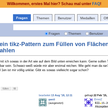
Willkommen, erstes Mal hier? Schau mal unter
FAQ
!
Fragen
Themen
Benutzer
Medaillen
Of
Fragen
Themen
Benutzer
 ein tikz-Pattern zum Füllen von Fläche
zahlen
mit ich sowas in der Art wie auf dem Bild unten erreichen kann. Gerne sollen 
erbar sein. Schwarz-weiß würde mir aber erstmal reichen. Wie geht man da ran
 1en ist mir völlig unklar. Gibt es sowas vielleicht sogar schon?
füllen
fill
bearbeitet
13 Aug '18, 12:11
gefragt
22 Feb '15,
gast3
ErnstZ
611
(ausgesetzt)
●
15
●
2
Akzeptier