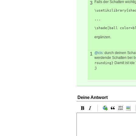
Falls der Schatten wichti
3
\usetikzlibrary{sha
...
\shade[ball color=b
ergänzen.
@cis
: durch deinen Scha
1
werdende Schatten bei b
Damit ist ide
rounding}
;)
Deine Antwort