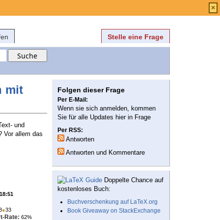
Anmelden
über
FAQ
×
fen
Stelle eine Frage
n mit
Folgen dieser Frage
Per E-Mail:
Wenn sie sich anmelden, kommen
Sie für alle Updates hier in Frage
Text- und
Per RSS:
? Vor allem das
Antworten
Antworten und Kommentare
Doppelte Chance auf
kostenloses Buch:
 18:51
Buchverschenkung auf LaTeX.org
8
●
33
Book Giveaway on StackExchange
t-Rate:
62%