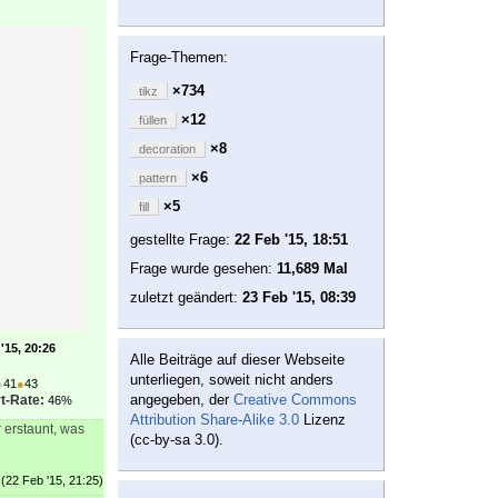
Frage-Themen:
×734
tikz
×12
füllen
×8
decoration
×6
pattern
×5
fill
gestellte Frage:
22 Feb '15, 18:51
Frage wurde gesehen:
11,689 Mal
zuletzt geändert:
23 Feb '15, 08:39
'15, 20:26
Alle Beiträge auf dieser Webseite
unterliegen, soweit nicht anders
●
41
●
43
angegeben, der
Creative Commons
t-Rate:
46%
Attribution Share-Alike 3.0
Lizenz
 erstaunt, was
(cc-by-sa 3.0).
(22 Feb '15, 21:25)