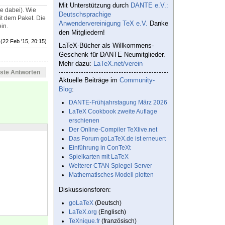
Mit Unterstützung durch
DANTE e.V.:
ve dabei). Wie
Deutschsprachige
it dem Paket. Die
Anwendervereinigung TeX e.V.
Danke
in.
den Mitgliedern!
(22 Feb '15, 20:15)
LaTeX-Bücher als Willkommens-
Geschenk für DANTE Neumitglieder.
Mehr dazu:
LaTeX.net/verein
este Antworten
Aktuelle Beiträge im
Community-
Blog
:
DANTE-Frühjahrstagung März 2026
LaTeX Cookbook zweite Auflage
erschienen
Der Online-Compiler TeXlive.net
Das Forum goLaTeX.de ist erneuert
Einführung in ConTeXt
Spielkarten mit LaTeX
Weiterer CTAN Spiegel-Server
Mathematisches Modell plotten
Diskussionsforen:
goLaTeX
(Deutsch)
LaTeX.org
(Englisch)
TeXnique.fr
(französisch)