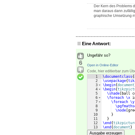
Der Kern des Problems dü
man daraus dann zufällig
graphische Umsetzung mit 
Eine Antwort:
Ungefähr so?
6
Open in Online-Editor
Code, hier editierbar zum Üb
1
\documentclass
{
2
\usepackage
{
tik
3
\begin
{
document
4
\begin
{
tikzpict
5
\shade
[
ball c
6
\foreach
\x
 i
7
\foreach
\y
8
\pgfmaths
9
\node
[
gre
10
}
11
}
12
\end
{
tikzpictur
13
\end
{
document
}
Ausgabe erzeugen