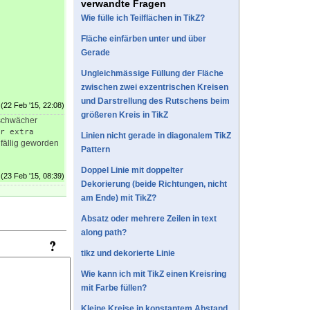
verwandte Fragen
Wie fülle ich Teilflächen in TikZ?
Fläche einfärben unter und über
Gerade
Ungleichmässige Füllung der Fläche
zwischen zwei exzentrischen Kreisen
und Darstrellung des Rutschens beim
(22 Feb '15, 22:08)
größeren Kreis in TikZ
 schwächer
r extra 
Linien nicht gerade in diagonalem TikZ
nfällig geworden
Pattern
Doppel Linie mit doppelter
(23 Feb '15, 08:39)
Dekorierung (beide Richtungen, nicht
am Ende) mit TikZ?
Absatz oder mehrere Zeilen in text
along path?
tikz und dekorierte Linie
Wie kann ich mit TikZ einen Kreisring
mit Farbe füllen?
Kleine Kreise in konstantem Abstand