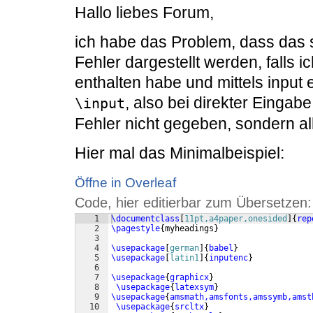
Hallo liebes Forum,
ich habe das Problem, dass das 
Fehler dargestellt werden, falls ic
enthalten habe und mittels input
, also bei direkter Eingab
\input
Fehler nicht gegeben, sondern al
Hier mal das Minimalbeispiel:
Öffne in Overleaf
Code, hier editierbar zum Übersetzen:
1
\documentclass
[
11pt,a4paper,onesided
]
{
rep
2
\pagestyle
{
myheadings
}
3
4
\usepackage
[
german
]
{
babel
}
5
\usepackage
[
latin1
]
{
inputenc
}
6
7
\usepackage
{
graphicx
}
8
\usepackage
{
latexsym
}
9
\usepackage
{
amsmath,amsfonts,amssymb,amst
10
\usepackage
{
srcltx
}