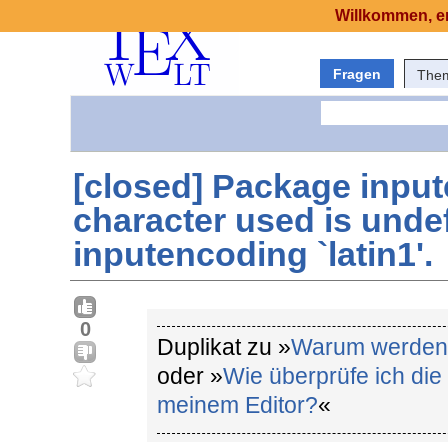
Willkommen, er
Fragen
The
[closed] Package inpu
character used is undef
inputencoding `latin1'.
0
Duplikat zu »
Warum werden d
oder »
Wie überprüfe ich di
meinem Editor?
«