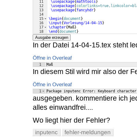
11
\usepackage
{
mathtools
}
12
\usepackage
[
colorlinks=true,linkcolor=bl
13
\usepackage
{
fancyhdr
}
14
15
\begin
{
document
}
16
\input
{
Vorlesung/14-04-15
}
17
\chapter
{
Maß
}
18
\end
{
document
}
Ausgabe erzeugen
In der Datei 14-04-15.tex steht le
Öffne in Overleaf
1
Maß
In diesem Stil wird mir also der F
Öffne in Overleaf
1
Package inputenc Error: Keyboard character
ausgegeben. kommentiere ich j
alles einwandfrei....
Wo liegt hier der Fehler?
inputenc
fehler-meldungen