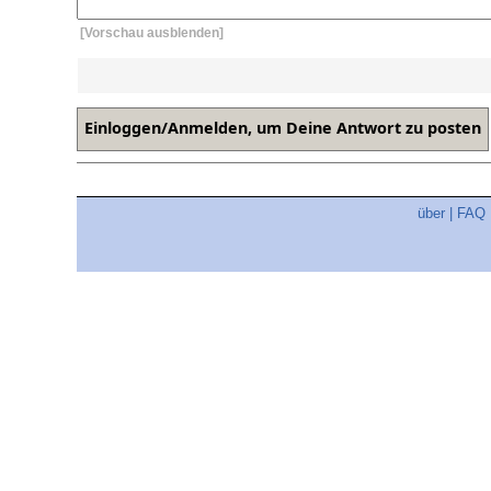
[Vorschau ausblenden]
über
|
FAQ