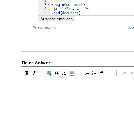
6
7
\begin
{
document
}
8
$x_{1/2} = 4 ± 2$
9
\end
{
document
}
Ausgabe erzeugen
Permanenter link
bear
Deine Antwort