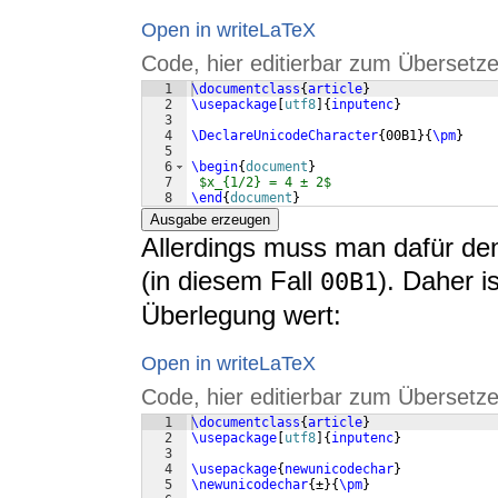
Open in writeLaTeX
Code, hier editierbar zum Übersetze
1
\documentclass
{
article
}
2
\usepackage
[
utf8
]
{
inputenc
}
3
4
\DeclareUnicodeCharacter
{
00B1
}
{
\pm
}
5
6
\begin
{
document
}
7
$x_{1/2} = 4 ± 2$
8
\end
{
document
}
Ausgabe erzeugen
Allerdings muss man dafür d
(in diesem Fall
). Daher is
00B1
Überlegung wert:
Open in writeLaTeX
Code, hier editierbar zum Übersetze
1
\documentclass
{
article
}
2
\usepackage
[
utf8
]
{
inputenc
}
3
4
\usepackage
{
newunicodechar
}
5
\newunicodechar
{
±
}
{
\pm
}