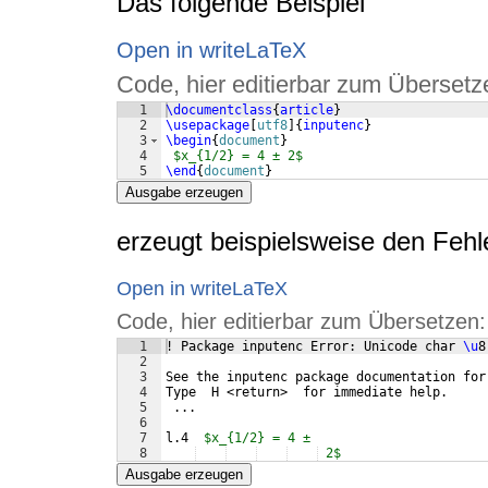
Das folgende Beispiel
Open in writeLaTeX
Code, hier editierbar zum Übersetz
1
\documentclass
{
article
}
2
\usepackage
[
utf8
]
{
inputenc
}
3
\begin
{
document
}
4
$x_{1/2} = 4 ± 2$
5
\end
{
document
}
Ausgabe erzeugen
erzeugt beispielsweise den Fehl
Open in writeLaTeX
Code, hier editierbar zum Übersetzen:
1
! Package inputenc Error: Unicode char 
\u
8
2
3
See the inputenc package documentation for
4
Type  H <return>  for immediate help.
5
 ...
6
7
l.4  
$x_{1/2} = 4 ±
8
 2$
Ausgabe erzeugen