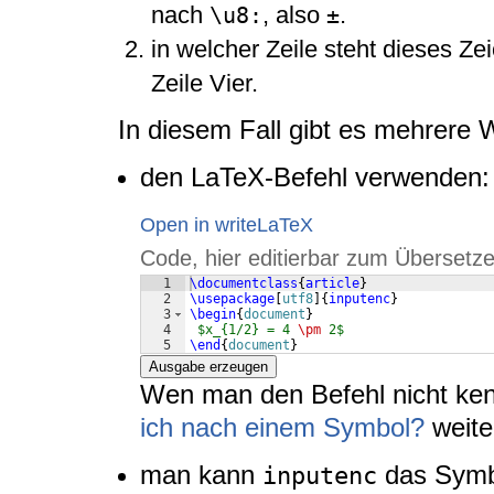
nach
, also
.
\u8:
±
in welcher Zeile steht dieses Z
Zeile Vier.
In diesem Fall gibt es mehrere
den LaTeX-Befehl verwenden:
Open in writeLaTeX
Code, hier editierbar zum Übersetze
1
\documentclass
{
article
}
2
\usepackage
[
utf8
]
{
inputenc
}
3
\begin
{
document
}
4
$x_{1/2} = 4 
\pm
 2$
5
\end
{
document
}
Ausgabe erzeugen
Wen man den Befehl nicht kennt
ich nach einem Symbol?
weite
man kann
das Symbo
inputenc