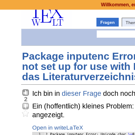
Willkommen, er
Fragen
The
Package inputenc Erro
not set up for use with
das Literaturverzeichn
Ich bin in
dieser Frage
doch noch
2
Ein (hoffentlich) kleines Problem
angezeigt.
Open in writeLaTeX
1
! Package inputenc Error: Unicode char 
\u
8