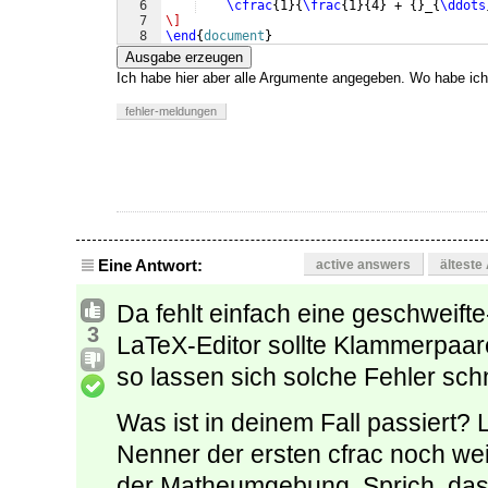
6
\cfrac
{
1
}
{
\frac
{
1
}
{
4
}
 + 
{
}
_
{
\ddots
7
\]
8
\end
{
document
}
Ausgabe erzeugen
Ich habe hier aber alle Argumente angegeben. Wo habe ic
fehler-meldungen
Eine Antwort:
active answers
älteste
Da fehlt einfach eine geschweif
3
LaTeX-Editor sollte Klammerpaar
so lassen sich solche Fehler schn
Was ist in deinem Fall passiert? 
Nenner der ersten cfrac noch we
der Matheumgebung. Sprich, das