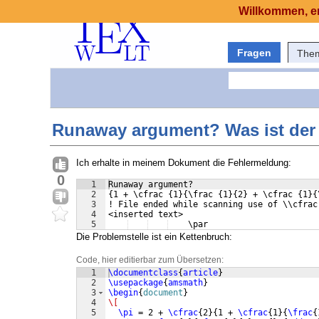
Willkommen, er
Fragen
The
Runaway argument? Was ist der
Ich erhalte in meinem Dokument die Fehlermeldung:
0
1
Runaway argument?
2
{1 + \cfrac {1}{\frac {1}{2} + \cfrac {1}{
3
! File ended while scanning use of \\cfrac
4
<inserted text> 
5
    \par
Die Problemstelle ist ein Kettenbruch:
Code, hier editierbar zum Übersetzen:
1
\documentclass
{
article
}
2
\usepackage
{
amsmath
}
3
\begin
{
document
}
4
\[
5
\pi
 = 2 + 
\cfrac
{
2
}
{
1 + 
\cfrac
{
1
}
{
\frac
{