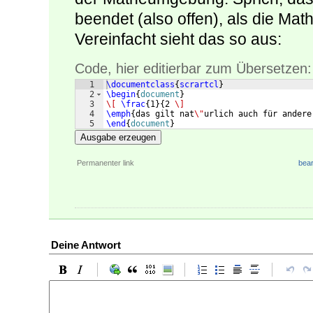
beendet (also offen), als die M
Vereinfacht sieht das so aus:
Code, hier editierbar zum Übersetzen:
1
\documentclass
{
scrartcl
}
2
\begin
{
document
}
3
\[
\frac
{
1
}
{
2 
\]
4
\emph
{
das gilt nat
\"
urlich auch für andere
5
\end
{
document
}
Ausgabe erzeugen
Permanenter link
bear
Deine Antwort