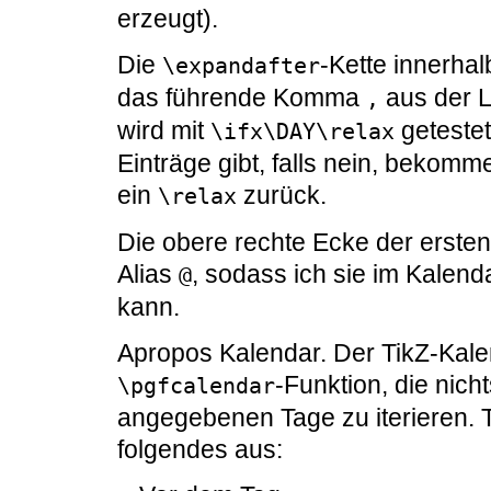
erzeugt).
Die
-Kette innerha
\expandafter
das führende Komma
aus der L
,
wird mit
getestet
\ifx\DAY\relax
Einträge gibt, falls nein, bekom
ein
zurück.
\relax
Die obere rechte Ecke der erst
Alias
, sodass ich sie im Kalend
@
kann.
Apropos Kalendar. Der TikZ-Kale
-Funktion, die nich
\pgfcalendar
angegebenen Tage zu iterieren. Ti
folgendes aus: