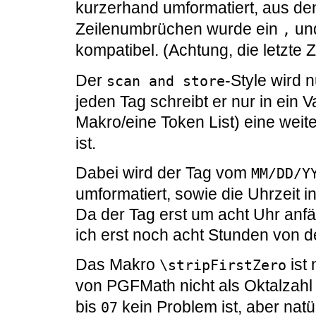
kurzerhand umformatiert, aus d
Zeilenumbrüchen wurde ein
und
,
kompatibel. (Achtung, die letzte Z
Der
-Style wird n
scan and store
jeden Tag schreibt er nur in ein V
Makro/eine Token List) eine weite
ist.
Dabei wird der Tag vom
MM/DD/Y
umformatiert, sowie die Uhrzeit 
Da der Tag erst um acht Uhr anf
ich erst noch acht Stunden von d
Das Makro
ist
\stripFirstZero
von PGFMath nicht als Oktalzahl 
bis
kein Problem ist, aber natü
07