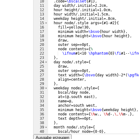
10
  .code=
\bscalset
{
#1
}
,
11
  day width/.initial=2.2cm,
12
  hour height/.initial=1.0cm,
13
  hour width/.initial=1.5cm,
14
  weekday height/.initial=.8cm,
15
  hour node/.style args=
{
#1-#2
}
{
16
    fill=yellow!30,
17
    minimum width=
\bsvo
{
hour width
}
,
18
    minimum height=
\bsvo
{
hour height
}
,
19
    draw,
20
    outer sep=+0pt,
21
    node contents=
{
%
22
\ifnum
#1<10 
\hphantom
{
0
}
\fi
#1--
\ifn
23
}
,
24
  day node/.style=
{
25
    draw,
26
    outer sep=+0pt,
27
    text width=
{
\bsvo
{
day width
}
-2*
(
\pgfk
28
    align=center,
29
}
,
30
  weekday node/.style=
{
31
    bscal/day node,
32
    at=
(
@.south east
)
,
33
    name=@,
34
    anchor=south west,
35
    minimum height=
\bsvo
{
weekday height
}
,
36
    node contents=
{
\%
w., 
\%
d-.
\,\%
m-.
}
,
37
    text depth=+0pt,
38
}
,
39
  month node/.style=
{
40
    bscal/hour node=
{
0-0
}
,
41
    fill=blue!20,
Ausgabe erzeugen