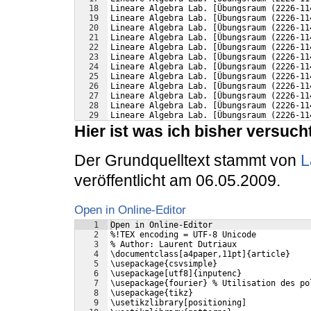
18
Lineare Algebra Lab. [Übungsraum (2226-11
19
Lineare Algebra Lab. [Übungsraum (2226-11
20
Lineare Algebra Lab. [Übungsraum (2226-11
21
Lineare Algebra Lab. [Übungsraum (2226-11
22
Lineare Algebra Lab. [Übungsraum (2226-11
23
Lineare Algebra Lab. [Übungsraum (2226-11
24
Lineare Algebra Lab. [Übungsraum (2226-11
25
Lineare Algebra Lab. [Übungsraum (2226-11
26
Lineare Algebra Lab. [Übungsraum (2226-11
27
Lineare Algebra Lab. [Übungsraum (2226-11
28
Lineare Algebra Lab. [Übungsraum (2226-11
29
Lineare Algebra Lab. [Übungsraum (2226-11
Hier ist was ich bisher versuch
Der Grundquelltext stammt von
L
veröffentlicht am 06.05.2009.
Open in Online-Editor
1
Open in Online-Editor
2
%!TEX encoding = UTF-8 Unicode
3
% Author: Laurent Dutriaux
4
\documentclass[a4paper,11pt]{article}
5
\usepackage{csvsimple}
6
\usepackage[utf8]{inputenc}
7
\usepackage{fourier} % Utilisation des po
8
\usepackage{tikz}
9
\usetikzlibrary[positioning]