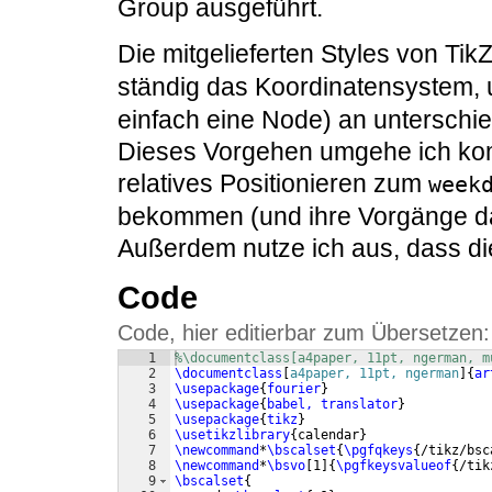
Group ausgeführt.
Die mitgelieferten Styles von Tik
ständig das Koordinatensystem,
einfach eine Node) an unterschied
Dieses Vorgehen umgehe ich komp
relatives Positionieren zum
week
bekommen (und ihre Vorgänge da
Außerdem nutze ich aus, dass d
Code
Code, hier editierbar zum Übersetzen:
1
%\documentclass[a4paper, 11pt, ngerman, m
2
\documentclass
[
a4paper, 11pt, ngerman
]
{
ar
3
\usepackage
{
fourier
}
4
\usepackage
{
babel, translator
}
5
\usepackage
{
tikz
}
6
\usetikzlibrary
{
calendar
}
7
\newcommand
*
\bscalset
{
\pgfqkeys
{
/tikz/bsc
8
\newcommand
*
\bsvo
[
1
]
{
\pgfkeysvalueof
{
/tik
9
\bscalset
{