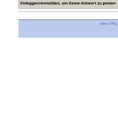
über
|
FAQ