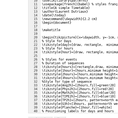
10
\usetikzlibrary{patterns}
11
\usepackage[french]{babel} % styles franç
12
\title{A simple Timetable}
13
\author{Laurent Dutriaux}
14
\date{\today}
15
\newcommand{\daywidth}{2.2 cm}
16
\begin{document}
17
18
\maketitle
19
20
\begin{tikzpicture}[x=\daywidth, y=-1cm, 
21
% Style for Days
22
\tikzstyle{day}=[draw, rectangle,  minimu
23
% Style for hours
24
\tikzstyle{hour}=[draw, rectangle, minimu
25
26
% Styles for events
27
% Duration of sequences
28
\tikzstyle{hours}=[rectangle,draw, minimu
29
\tikzstyle{1hour}=[hours,minimum height=1
30
\tikzstyle{2hours}=[hours,minimum height=
31
\tikzstyle{3hours}=[hours,minimum height=
32
%Style for type of sequence 
33
\tikzstyle{Ang2h}=[2hours,fill=green!20]
34
\tikzstyle{Phys2h}=[2hours,fill=red!20]
35
\tikzstyle{Math2h}=[2hours,fill=blue!20]
36
\tikzstyle{TIPE2h}=[2hours,fill=blue!10]
37
\tikzstyle{TP2h}=[2hours, pattern=north e
38
\tikzstyle{G3h}=[3hours, pattern=north we
39
\tikzstyle{Planche}=[1hour,fill=white]
40
% Positioning labels for days and hours
41
\node[day] (lundi) at (1,8) {Lundi};