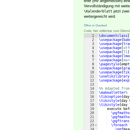
eher (mir angemessen) ein
Vervollständigung mit weit
jetzt zwei
\Kalenderblatt
weitergereicht wird.
Öffne in Overleaf
Code, hier editierbar zum Übers
1
\documentclass
[
2
\usepackage
{
bab
3
\usepackage
{
tra
4
\usepackage
[
utf
5
\usepackage
[
T1
]
6
\usepackage
{
lmo
7
\usepackage
[
mar
8
\pagestyle
{
empt
9
\usepackage
{
gra
10
\usepackage
{
tik
11
\usetikzlibrary
12
\usepackage
{
exp
13
14
%% Adapted from
15
\makeatletter
%
16
\tikzoption
{
day
17
\tikzstyle
{
day 
18
\tikzstyle
{
day 
19
    execute bef
20
\pgfmaths
21
\pgfmaths
22
\pgftrans
23
\foreach
24
\pgf
@xa