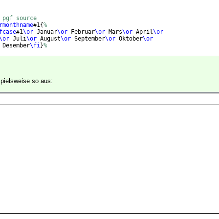
 pgf source
rmonthname
#1
{
%
fcase
#1
\or
 Januar
\or
 Februar
\or
 Mars
\or
 April
\or
\or
 Juli
\or
 August
\or
 September
\or
 Oktober
\or
 Desember
\fi
}
%
spielsweise so aus: