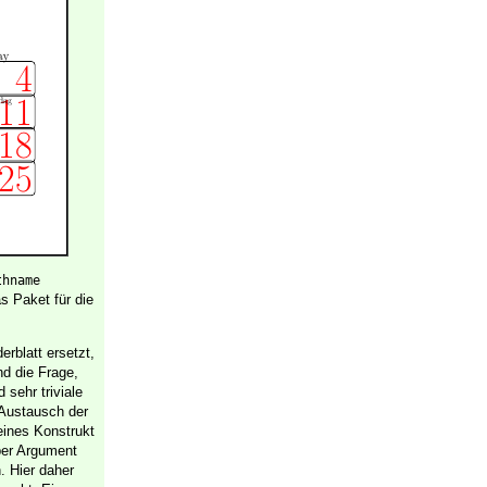
thname
s Paket für die
erblatt ersetzt,
nd die Frage,
 sehr triviale
r Austausch der
eines Konstrukt
per Argument
. Hier daher