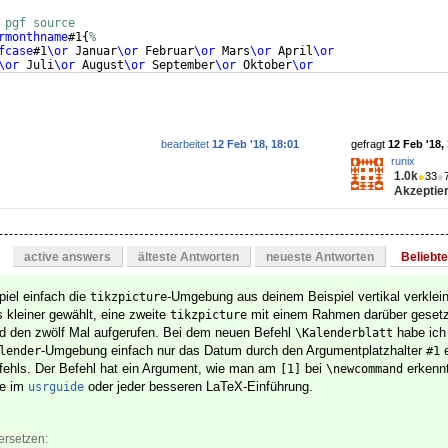
 pgf source
rmonthname
#1
{
%
fcase
#1
\or
 Januar
\or
 Februar
\or
 Mars
\or
 April
\or
\or
 Juli
\or
 August
\or
 September
\or
 Oktober
\or
 Desember
\fi
}
%
bearbeitet
12 Feb '18, 18:01
gefragt
12 Feb '18,
runix
1.0k
●
33
●
Akzeptier
active answers
älteste Antworten
neueste Antworten
Beliebt
piel einfach die
-Umgebung aus deinem Beispiel vertikal verkleine
tikzpicture
s kleiner gewählt, eine zweite
mit einem Rahmen darüber gesetzt,
tikzpicture
nd den zwölf Mal aufgerufen. Bei dem neuen Befehl
habe ich
\Kalenderblatt
-Umgebung einfach nur das Datum durch den Argumentplatzhalter
e
lender
#1
fehls. Der Befehl hat ein Argument, wie man am
bei
erkennt
[1]
\newcommand
se im
oder jeder besseren LaTeX-Einführung.
usrguide
ersetzen: