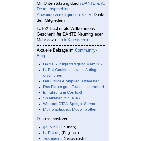
Mit Unterstützung durch
DANTE e.V.:
Deutschsprachige
Anwendervereinigung TeX e.V.
Danke
den Mitgliedern!
LaTeX-Bücher als Willkommens-
Geschenk für DANTE Neumitglieder.
Mehr dazu:
LaTeX.net/verein
Aktuelle Beiträge im
Community-
Blog
:
DANTE-Frühjahrstagung März 2026
LaTeX Cookbook zweite Auflage
erschienen
Der Online-Compiler TeXlive.net
Das Forum goLaTeX.de ist erneuert
Einführung in ConTeXt
Spielkarten mit LaTeX
Weiterer CTAN Spiegel-Server
Mathematisches Modell plotten
Diskussionsforen:
goLaTeX
(Deutsch)
LaTeX.org
(Englisch)
TeXnique.fr
(französisch)