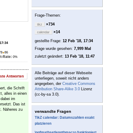
Frage-Themen:
×734
tikz
×14
calendar
gestellte Frage:
12 Feb '18, 17:34
 17:34
Frage wurde gesehen:
7,999 Mal
78
●
86
zuletzt geändert:
13 Feb '18, 11:47
t-Rate:
0%
Alle Beiträge auf dieser Webseite
este Antworten
unterliegen, soweit nicht anders
angegeben, der
Creative Commons
rt, die Schrift
Attribution Share-Alike 3.0
Lizenz
 alles in einen
(cc-by-sa 3.0).
 dabei im
rsetzt. Das ist
. Näheres zu
verwandte Fragen
TikZ calendar: Datumszahlen exakt
platzieren
\pgfmathsetlengthmacro funktioniert