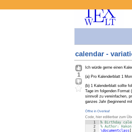
calendar - variat
Ich würde gerne einen Kale
1
(a) Pro Kalenderblatt 1 Mon
(b) 1 Kalenderblatt sollte f
Tage im folgenden Format 
sinnvoll zu vereinfachen, p
ganzes Jahr (beginnend mit
Öffne in Overleaf
Code, hier editierbar zum Üb
1
% Birthday cale
2
% Author: Hakon
3
\documentclass
[