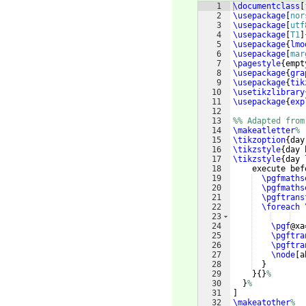
1
\documentclass
[
2
\usepackage
[
nor
3
\usepackage
[
utf
4
\usepackage
[
T1
]
5
\usepackage
{
lmo
6
\usepackage
[
mar
7
\pagestyle
{
empt
8
\usepackage
{
gra
9
\usepackage
{
tik
10
\usetikzlibrary
11
\usepackage
{
exp
12
13
%% Adapted from
14
\makeatletter
%
15
\tikzoption
{
day
16
\tikzstyle
{
day 
17
\tikzstyle
{
day 
18
    execute bef
19
\pgfmaths
20
\pgfmaths
21
\pgftrans
22
\foreach
23
24
\pgf
@xa
25
\pgftra
26
\pgftra
27
\node
[
a
28
}
29
}
{
}
%
30
}
%
31
]
32
\makeatother
%