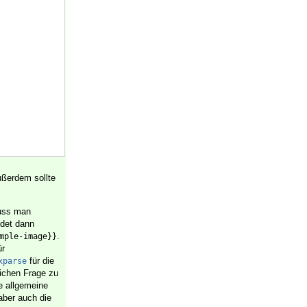
ußerdem sollte
uss man
det dann
.
mple-image}}
ür
für die
xparse
lichen Frage zu
e allgemeine
aber auch die