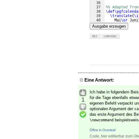
36
37
%% Adapted from
38
\def\pgfcalenda
39
\translate
{
\i
40
    Mai
\or
 Juni
41
    November
\or
Ausgabe erzeugen
tikz
calendar
Eine Antwort:
Ich habe in folgendem Beis
für die Tage ebenfalls etwa
1
eigenen Befehl verpackt u
optionalen Argument der
ca
das erste Argument des Be
beispielswei
\newcommand
Öffne in Overleaf
Code, hier editierbar zum Üb