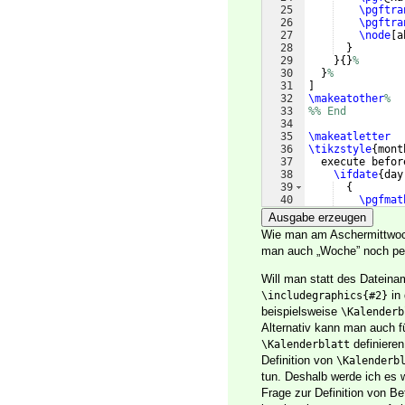
25
\pgftra
26
\pgftra
27
\node
[
a
28
}
29
}
{
}
%
30
}
%
31
]
32
\makeatother
%
33
%% End
34
35
\makeatletter
36
\tikzstyle
{
mont
37
  execute befor
38
\ifdate
{
day
39
{
40
\pgfmat
41
\pgf
@xb
Ausgabe erzeugen
Wie man am Aschermittwoch
man auch „Woche” noch p
Will man statt des Datein
in 
\includegraphics{#2}
beispielsweise
\Kalenderb
Alternativ kann man auch f
definieren
\Kalenderblatt
Definition von
\Kalenderb
tun. Deshalb werde ich es 
Frage zur Definition von Be