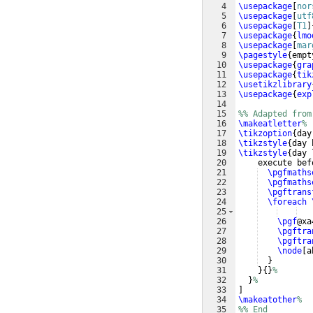
4
\usepackage
[
nor
5
\usepackage
[
utf
6
\usepackage
[
T1
]
7
\usepackage
{
lmo
8
\usepackage
[
mar
9
\pagestyle
{
empt
10
\usepackage
{
gra
11
\usepackage
{
tik
12
\usetikzlibrary
13
\usepackage
{
exp
14
15
%% Adapted from
16
\makeatletter
%
17
\tikzoption
{
day
18
\tikzstyle
{
day 
19
\tikzstyle
{
day 
20
    execute bef
21
\pgfmaths
22
\pgfmaths
23
\pgftrans
24
\foreach
25
26
\pgf
@xa
27
\pgftra
28
\pgftra
29
\node
[
a
30
}
31
}
{
}
%
32
}
%
33
]
34
\makeatother
%
35
%% End