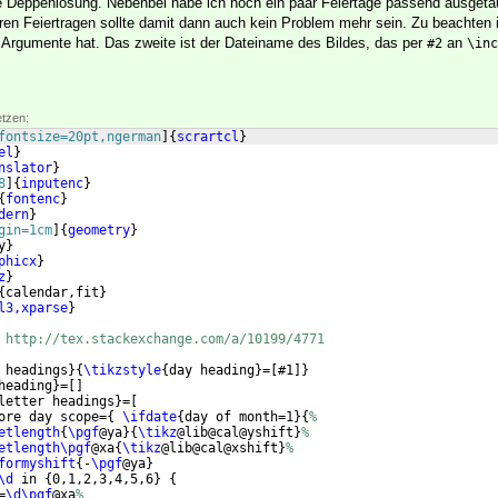
e Deppenlösung. Nebenbei habe ich noch ein paar Feiertage passend ausgeta
eren Feiertragen sollte damit dann auch kein Problem mehr sein. Zu beachten 
 Argumente hat. Das zweite ist der Dateiname des Bildes, das per
an
#2
\inc
etzen:
fontsize=20pt,ngerman
]
{
scrartcl
}
el
}
nslator
}
8
]
{
inputenc
}
{
fontenc
}
dern
}
gin=1cm
]
{
geometry
}
y
}
phicx
}
z
}
{
calendar,fit
}
l3,xparse
}
 http://tex.stackexchange.com/a/10199/4771
 headings
}
{
\tikzstyle
{
day heading
}
=
[
#1
]}
heading
}
=
[
]
letter headings
}
=
[
ore day scope=
{
\ifdate
{
day of month=1
}
{
%
etlength
{
\pgf
@ya
}
{
\tikz
@lib@cal@yshift
}
%
etlength\pgf
@xa
{
\tikz
@lib@cal@xshift
}
%
formyshift
{
-
\pgf
@ya
}
\d
 in 
{
0,1,2,3,4,5,6
}
{
=
\d\pgf
@xa
%