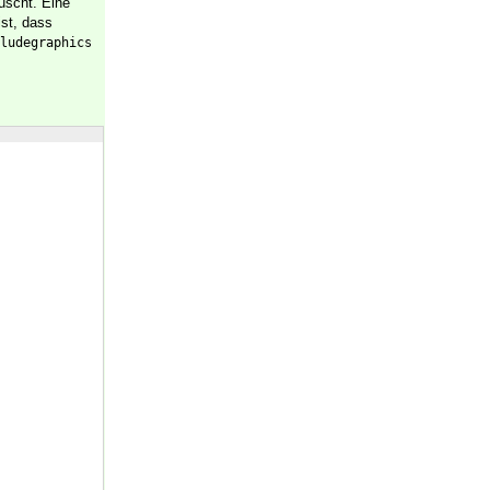
uscht. Eine
ist, dass
ludegraphics