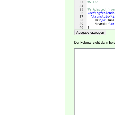
33
%% End
34
35
%% Adapted from
36
\def\pgfcalenda
37
\translate
{
\i
38
    Mai
\or
 Juni
39
    November
\or
40
}
41
Ausgabe erzeugen
Der Februar sieht dann bei