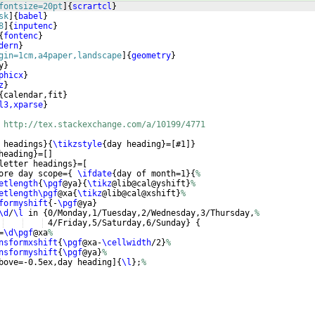
fontsize=20pt
]
{
scrartcl
}
sk
]
{
babel
}
8
]
{
inputenc
}
{
fontenc
}
dern
}
gin=1cm,a4paper,landscape
]
{
geometry
}
y
}
phicx
}
z
}
{
calendar,fit
}
l3,xparse
}
 http://tex.stackexchange.com/a/10199/4771
 headings
}
{
\tikzstyle
{
day heading
}
=
[
#1
]}
heading
}
=
[
]
letter headings
}
=
[
ore day scope=
{
\ifdate
{
day of month=1
}
{
%
etlength
{
\pgf
@ya
}
{
\tikz
@lib@cal@yshift
}
%
etlength\pgf
@xa
{
\tikz
@lib@cal@xshift
}
%
formyshift
{
-
\pgf
@ya
}
\d
/
\l
 in 
{
0/Monday,1/Tuesday,2/Wednesday,3/Thursday,
%
 4/Friday,5/Saturday,6/Sunday
}
{
=
\d\pgf
@xa
%
nsformxshift
{
\pgf
@xa-
\cellwidth
/2
}
%
nsformyshift
{
\pgf
@ya
}
%
bove=-0.5ex,day heading
]
{
\l
}
;
%