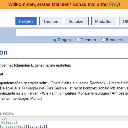
Willkommen, erstes Mal hier? Schau mal unter
FAQ
!
Fragen
Themen
Benutzer
Medaillen
Of
Fragen
Themen
Benutzer
ion
nder mit folgenden Eigenschaften erstellen:
at
olgendermaßen gestaltet sein: - Obere Hälfte ein leeres Rechteck - Untere Hälft
(Beispiel aus
TeXample.net
) Das Beispiel ist recht komplex sobald ich aber 
roduzierte es zig Fehler. - Wie kann ich weitere Monate hinzufügen? Am besten
 einem beliebigen Monat)
ersetzen:
ndar
 Malmedal
fontsize=20pt
]
{
scrartcl
}