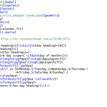
sk
]
{
babel
}
8
]
{
inputenc
}
{
fontenc
}
dern
}
gin=1cm,a4paper,landscape
]
{
geometry
}
y
}
phicx
}
z
}
{
calendar,fit
}
l3,xparse
}
 http://tex.stackexchange.com/a/10199/4771
 headings
}
{
\tikzstyle
{
day heading
}
=
[
#1
]}
heading
}
=
[
]
letter headings
}
=
[
ore day scope=
{
\ifdate
{
day of month=1
}
{
%
etlength
{
\pgf
@ya
}
{
\tikz
@lib@cal@yshift
}
%
etlength\pgf
@xa
{
\tikz
@lib@cal@xshift
}
%
formyshift
{
-
\pgf
@ya
}
\d
/
\l
 in 
{
0/Monday,1/Tuesday,2/Wednesday,3/Thursday,
%
 4/Friday,5/Saturday,6/Sunday
}
{
=
\d\pgf
@xa
%
nsformxshift
{
\pgf
@xa-
\cellwidth
/2
}
%
nsformyshift
{
\pgf
@ya
}
%
bove=-0.5ex,day heading
]
{
\l
}
;
%