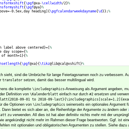
nsformxshift
{
\pgf
@xa-
\cellwidth
/2
}
%
nsformyshift
{
\pgf
@ya
}
%
bove=-0.5ex,day heading
]
{
\pgfcalendarweekdayname
{
\d
}}
;
%
h label above centered
}
=
[
%
e day scope=
{
%
 of month=1
}
{
%
hsetlength
{
\pgf
@xa
}
{
\tikz
@lib@cal@xshift
}
%
=
\tikz
@lib@cal@width
\pgf
@xa
%
 sieht, sind die Umbrüche für lange Feiertagsnamen noch zu verbessern. A
er
setzen, damit das besser multilingual wird.
translator
amens die komplette
-Anweisung als Argument angeben, m
\includegraphics
der Definition von
einfach nur durch
ersetzen und verwen
\Kalenderblatt
#2
latt{2018-09-01 to 2018-09-last}{\includegraphics[scale=1.2]{exa
ür die Optionen von
seinerseits ein optionales Argument f
\includegraphics
. Dann bietet es sich aber an, die Reihenfolge der Argumente zu ändern oder
zu verwenden. All dies ist hat aber definitiv nichts mehr mit der ursprüng
latt
wie angekündigt nicht mehr im Rahmen dieser Frage beantworten. Ggf. ist ein
fehlen mit optionalen und obligatorischen Argumenten zu stellen. Siehe dazu 