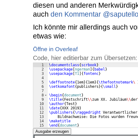
diesen und anderen Merkwürdigke
auch
den Kommentar
@saputell
Ich könnte mir allerdings auch vor
etwas wie:
Öffne in Overleaf
Code, hier editierbar zum Übersetzen:
1
\documentclass
{
scrbook
}
2
\usepackage
[
ngerman
]
{
babel
}
3
\usepackage
[
T1
]
{
fontenc
}
4
5
\deffootnote
{
1em
}
{
1em
}
{
\thefootnotemark
\ 
6
\setkomafont
{
publishers
}
{
\small
}
7
8
\begin
{
document
}
9
\title
{
Festschrift
\\
zum XX. Jubiläum
\\
der
10
\author
{
Test
}
11
\date
{
XXX 2019
}
12
\publishers
{
\raggedright
 Verantwortlicher
13
    Bildnachweise: Die Fotos wurden freun
14
\maketitle
15
\end
{
document
}
Ausgabe erzeugen