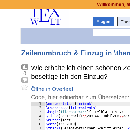
Willkommen, er
Fragen
The
Zeilenumbruch & Einzug in \tha
Wie erhalte ich einen schönen Z
0
beseitige ich den Einzug?
Öffne in Overleaf
Code, hier editierbar zum Übersetzen:
1
\documentclass
{
scrbook
}
2
\usepackage
{
filecontents
}
3
\begin
{
filecontents*
}
{
Titelblatt1.sty
}
4
\title
{
Festschrift
\\
zum XX. Jubiläum
\\
der
5
\author
{
Test
6
\date
{
XXX 2019
}
7
\thanks
{
Verantwortlicher Schriftleiter: 
\