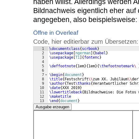
haben willst. Allerdings werden 
Bildnachweis eigentlich eher auf 
angegeben, also beispielsweise:
Öffne in Overleaf
Code, hier editierbar zum Übersetzen:
1
\documentclass
{
scrbook
}
2
\usepackage
[
ngerman
]
{
babel
}
3
\usepackage
[
T1
]
{
fontenc
}
4
5
\deffootnote
{
1em
}
{
1em
}
{
\thefootnotemark
\ 
6
7
\begin
{
document
}
8
\title
{
Festschrift
\\
zum XX. Jubiläum
\\
der
9
\author
{
Test
\thanks
{
Verantwortlicher Schr
10
\date
{
XXX 2019
}
11
\lowertitleback
{
Bildnachweise: Die Fotos 
12
\maketitle
13
\end
{
document
}
Ausgabe erzeugen