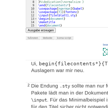
8
}
%\dedication{\normalsize }
9
\end
{
filecontents*
}
10
\usepackage
[
ngerman
]
{
babel
}
11
\usepackage
[
T1
]
{
fontenc
}
12
\input
{
Titelblatt1.sty
}
13
\begin
{
document
}
14
\maketitle
15
\end
{
document
}
Ausgabe erzeugen
fußnoten
titelseite
koma-script
bear
Ui,
begin{filecontents*}{T
Auslagern war mir neu.
Die Endung
sollte man nur 
2
.sty
Pakete lädt man in der Dokumen
. Für das Minimalbeispiel 
\input
für den Titel sicher nicht notwend