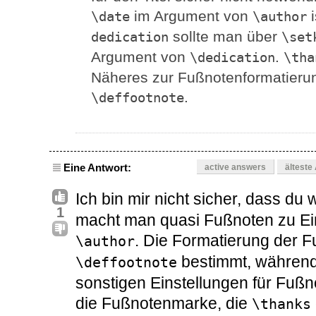
im Argument von
i
\date
\author
sollte man über
dedication
\set
Argument von
.
\dedication
\tha
Näheres zur Fußnotenformatierung
.
\deffootnote
Eine Antwort:
active answers
älteste
Ich bin mir nicht sicher, dass du 
1
macht man quasi Fußnoten zu Eint
. Die Formatierung der F
\author
bestimmt, während
\deffootnote
sonstigen Einstellungen für Fußn
die Fußnotenmarke, die
\thanks