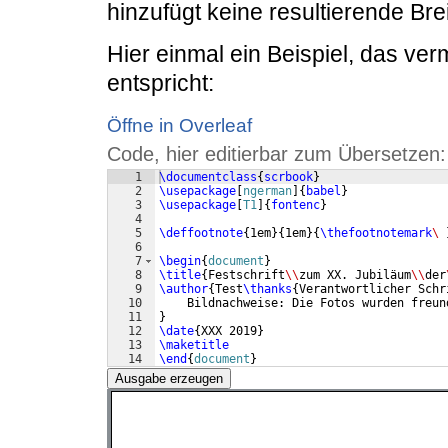
hinzufügt keine resultierende Brei
Hier einmal ein Beispiel, das ve
entspricht:
Öffne in Overleaf
Code, hier editierbar zum Übersetzen:
1
\documentclass
{
scrbook
}
2
\usepackage
[
ngerman
]
{
babel
}
3
\usepackage
[
T1
]
{
fontenc
}
4
5
\deffootnote
{
1em
}
{
1em
}
{
\thefootnotemark
\ 
6
7
\begin
{
document
}
8
\title
{
Festschrift
\\
zum XX. Jubiläum
\\
der
9
\author
{
Test
\thanks
{
Verantwortlicher Schr
10
    Bildnachweise: Die Fotos wurden freun
11
}
12
\date
{
XXX 2019
}
13
\maketitle
14
\end
{
document
}
Ausgabe erzeugen