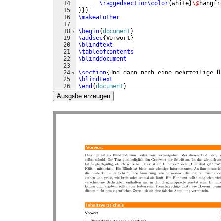
14
\raggedsection\color
{
white
}
\@
hangfr
15
}}}
16
\makeatother
17
18
\begin
{
document
}
19
\addsec
{
Vorwort
}
20
\blindtext
21
\tableofcontents
22
\blinddocument
23
24
\section
{
Und dann noch eine mehrzeilige Ü
25
\blindtext
26
\end
{
document
}
Ausgabe erzeugen