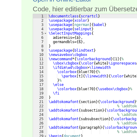
Code, hier editierbar zum Übersetz
1
\documentclass
{
scrartcl
}
2
\usepackage
{
xcolor
}
3
\usepackage
[
ngerman
]
{
babel
}
4
\usepackage
{
selinput
}
5
\SelectInputMappings
{
6
  adieresis=
{
ä
}
,
7
  germandbls=
{
ß
}
,
8
}
9
\usepackage
{
blindtext
}
10
\newsavebox\cbgbox
11
\newcommand
*
{
\colorbackground
}
[
1
]
{
%
12
\sbox\cbgbox
{
\color
{
white
}
\ignorespaces
13
\ifdim\wd\cbgbox
>
\linewidth
14
\colorbox
{
blue!70
}
{
%
15
\parbox
[
t
]
{
\linewidth
}
{
\color
{
white
16
}
%
17
\else
18
\colorbox
{
blue!70
}
{
\usebox\cbgbox
}
%
19
\fi
20
}
21
\addtokomafont
{
section
}
{
\colorbackground
}
22
% \addtok
23
\addtokomafont
{
subsection
}
{
\colorbackgrou
24
% \addtok
25
\addtokomafont
{
subsubsection
}
{
\colorbackg
26
% \addtok
27
\addtokomafont
{
paragraph
}
{
\colorbackgroun
28
% \addtok
29
\begin
{
document
}