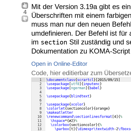
Mit der Version 3.19a gibt es ei
4
Überschriften mit einem farbige
muss man nur den neuen Befeh
umdefinieren. Der Befehl ist für 
im
Stil zuständig und s
section
Dokumentation zu KOMA-Script 
Open in Online-Editor
Code, hier editierbar zum Übersetz
1
\documentclass
{
scrartcl
}
[
2015/09/15
]
2
\usepackage
[
utf8
]
{
inputenc
}
3
\usepackage
[
ngerman
]
{
babel
}
4
5
\usepackage
{
blindtext
}
6
7
\usepackage
{
xcolor
}
8
\colorlet
{
sectioncolor
}
{
orange
}
9
\makeatletter
10
\renewcommand\sectionlinesformat
[
4
]
{
%
11
\hspace
*
{
#2
}
%
12
\colorbox
{
sectioncolor
}
{
%
13
\parbox
[
t
]
{
\dimexpr\textwidth
-2
\fboxs