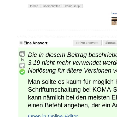
farben
überschriften
koma-script
bear
Eine Antwort:
active answers
älteste
Die in diesem Beitrag beschrie
5
3.19 nicht mehr verwendet werden
Notlösung für ältere Versionen 
Man sollte es kaum für möglich h
Schriftumschaltung bei KOMA-Scr
kann nämlich bei den meisten El
einen Befehl angeben, der ein A
Open in Online-Editor