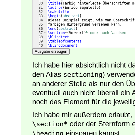
30
\title
{
Farbig hinterlegte Überschriften m
31
\author
{
Enrico Saputello
}
32
\maketitle
33
\begin
{
abstract
}
34
Dieses Beispiel zeigt, wie man Überschrif
35
farbigen Hintergrund versehen kann.
36
\end
{
abstract
}
37
\section
*
{
Vorwort
}
% oder auch \addsec
38
\blindtext
39
\tableofcontents
40
\blinddocument
41
Ausgabe erzeugen
Ich habe hier absichtlich nicht 
den Alias
) verwend
sectioning
an anderer Stelle als nur den Ü
eventuell auch nicht überall ein
noch das Element für die jeweili
Ich habe mir außerdem erlaubt, 
oder der Sternform 
\section*
einsparen kannst.
\heading