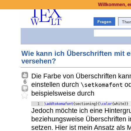
Willkommen, er
Fragen
The
Wie kann ich Überschriften mit e
versehen?
Die Farbe von Überschriften kan
6
einstellen durch
o
\setkomafont
beispielsweise durch
1
\addtokomafont
{
sectioning
}
{
\color
{
white
}}
Jedoch möchte ich eine Hintergru
beziehungsweise Überschriften in
setzen. Hier ist mein Ansatz als 