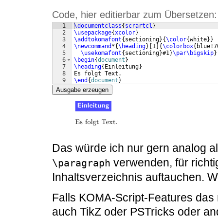
Code, hier editierbar zum Übersetzen:
1
\documentclass
{
scrartcl
}
2
\usepackage
{
xcolor
}
3
\addtokomafont
{
sectioning
}
{
\color
{
white
}}
4
\newcommand
*
{
\heading
}
[
1
]
{
\colorbox
{
blue!7
5
\usekomafont
{
sectioning
}
#1
}
\par\bigskip
}
6
\begin
{
document
}
7
\heading
{
Einleitung
}
8
Es folgt Text.
9
\end
{
document
}
Ausgabe erzeugen
Das würde ich nur gern analog a
verwenden, für richti
\paragraph
Inhaltsverzeichnis auftauchen. W
Falls KOMA-Script-Features das n
auch TikZ oder PSTricks oder a