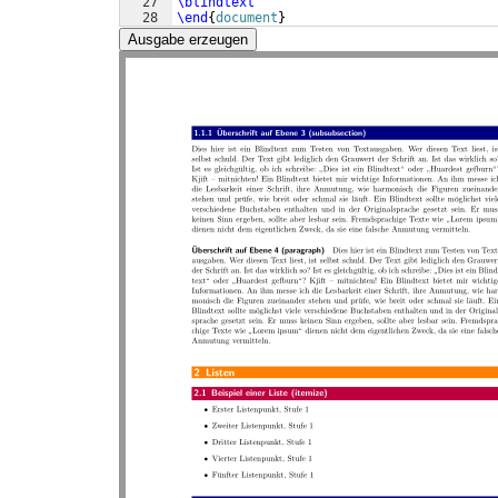
27
\blindtext
28
\end
{
document
}
Ausgabe erzeugen