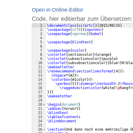
Open in Online-Editor
Code, hier editierbar zum Übersetzen:
1
\documentclass
{
scrartcl
}
[
2015/09/15
]
2
\usepackage
[
utf8
]
{
inputenc
}
3
\usepackage
[
ngerman
]
{
babel
}
4
5
\usepackage
{
blindtext
}
6
7
\usepackage
{
xcolor
}
8
\colorlet
{
sectioncolor
}
{
orange
}
9
\colorlet
{
subsectioncolor
}
{
purple
}
10
\colorlet
{
subsubsectioncolor
}
{
blue!50!bla
11
\makeatletter
12
\renewcommand\sectionlinesformat
[
4
]
{
%
13
\hspace
*
{
#2
}
%
14
\colorbox
{
#1color
}
{
%
15
\parbox
[
t
]
{
\dimexpr\textwidth
-2
\fboxs
16
\raggedsection\color
{
white
}
\@
hangfr
17
}}}
18
\makeatother
19
20
\begin
{
document
}
21
\addsec
{
Vorwort
}
22
\blindtext
23
\tableofcontents
24
\blinddocument
25
26
\section
{
Und dann noch eine mehrzeilige Ü