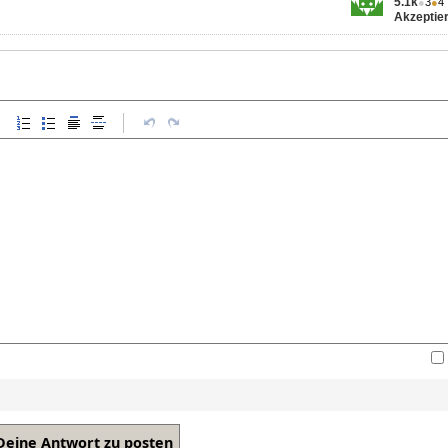
5.1k
●
3
●
4
Akzeptier