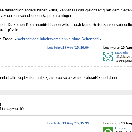
tatsächlich anders haben willst, kannst Du das gleichzeitig mit dem Seitens
le
n
vor
den entsprechenden Kapiteln einfügen.
enen Du keinen Kolumnentitel haben willst, auch keine Seitenzahlen sein soll
tatt
.
plain
e Frage: »
mehrseitiges Inhaltsverzeichnis ohne Seitenzahl
«
bearbeitet
13 Aug '15, 16:00
beantwortet
13 Aug 
saputello
11.1k
●
21
Akzeptier
ambel alle Kopfzeilen auf
, also beispielsweise
und dann
{}
\ohead{}
}
]{\pagemark}
bearbeitet
13 Aug '15, 15:33
beantwortet
13 Aug 
Herbert