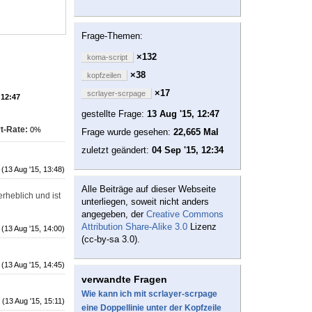
Frage-Themen:
×132
koma-script
×38
kopfzeilen
×17
scrlayer-scrpage
 12:47
gestellte Frage:
13 Aug '15, 12:47
t-Rate:
0%
Frage wurde gesehen:
22,665 Mal
zuletzt geändert:
04 Sep '15, 12:34
(13 Aug '15, 13:48)
Alle Beiträge auf dieser Webseite
rheblich und ist
unterliegen, soweit nicht anders
angegeben, der
Creative Commons
Attribution Share-Alike 3.0
Lizenz
(13 Aug '15, 14:00)
(cc-by-sa 3.0).
(13 Aug '15, 14:45)
verwandte Fragen
Wie kann ich mit scrlayer-scrpage
(13 Aug '15, 15:11)
eine Doppellinie unter der Kopfzeile