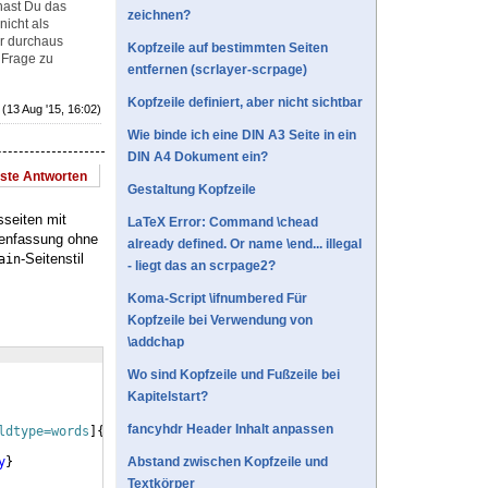
hast Du das
zeichnen?
nicht als
er durchaus
Kopfzeile auf bestimmten Seiten
 Frage zu
entfernen (scrlayer-scrpage)
Kopfzeile definiert, aber nicht sichtbar
(13 Aug '15, 16:02)
Wie binde ich eine DIN A3 Seite in ein
DIN A4 Dokument ein?
este Antworten
Gestaltung Kopfzeile
sseiten mit
LaTeX Error: Command \chead
menfassung ohne
already defined. Or name \end... illegal
-Seitenstil
ain
- liegt das an scrpage2?
Koma-Script \ifnumbered Für
Kopfzeile bei Verwendung von
\addchap
Wo sind Kopfzeile und Fußzeile bei
Kapitelstart?
fancyhdr Header Inhalt anpassen
ldtype=words
]
{
csquotes
}
y
}
Abstand zwischen Kopfzeile und
Textkörper