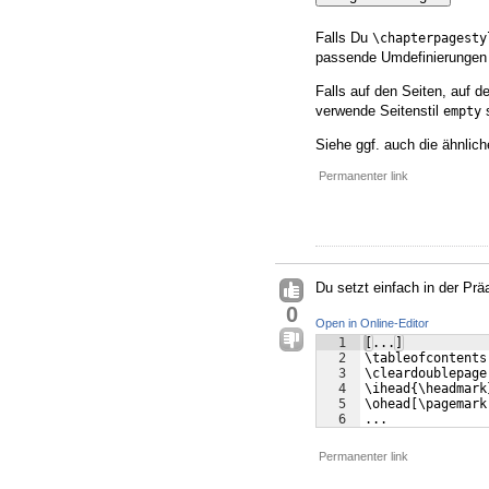
Falls Du
\chapterpagesty
passende Umdefinierunge
Falls auf den Seiten, auf d
verwende Seitenstil
s
empty
Siehe ggf. auch die ähnlich
Permanenter link
Du setzt einfach in der Prä
0
Open in Online-Editor
1
[...]
2
\tableofcontents
3
\cleardoublepage
4
\ihead{\headmark
5
\ohead[\pagemark
6
...
Permanenter link