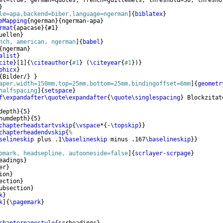
el=true, german=quotes, french=guillemets, threshold=30, thresho
}
le=apa,backend=biber,language=ngerman
]
{
biblatex
}
eMapping
{
ngerman
}
{
ngerman-apa
}
rmat
{
apacase
}
{
#1
}
uellen
}
nch, american, ngerman
]
{
babel
}
{
ngerman
}
alist
}
cite
}
[
1
]
{
\citeauthor
{
#1
}
(
\citeyear
{
#1
}
)}
phicx
}
{
Bilder/
}
}
aper,width=150mm,top=25mm,bottom=25mm,bindingoffset=6mm
]
{
geometr
halfspacing
]
{
setspace
}
f\expandafter\quote\expandafter
{
\quote\singlespacing
}
 Blockzitat
depth
}
{
5
}
numdepth
}
{
5
}
chapterheadstartvskip
{
\vspace
*
{
-
\topskip
}}
chapterheadendvskip
{
%
selineskip
 plus .1
\baselineskip
 minus .167
\baselineskip
}}
omark, headsepline, autooneside=false
]
{
scrlayer-scrpage
}
eadings
}
er
}
ion
}
ection
}
ubsection
}
k
}
k
]
{
\pagemark
}