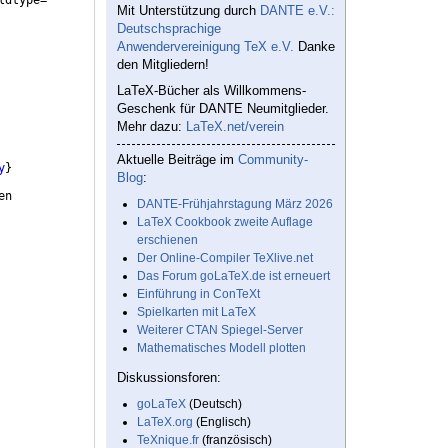
ldtype=
Mit Unterstützung durch
DANTE e.V.:
Deutschsprachige
Anwendervereinigung TeX e.V.
Danke
den Mitgliedern!
LaTeX-Bücher als Willkommens-
Geschenk für DANTE Neumitglieder.
Mehr dazu:
LaTeX.net/verein
Aktuelle Beiträge im
Community-
y
}
Blog
:
en
DANTE-Frühjahrstagung März 2026
LaTeX Cookbook zweite Auflage
erschienen
Der Online-Compiler TeXlive.net
Das Forum goLaTeX.de ist erneuert
Einführung in ConTeXt
Spielkarten mit LaTeX
Weiterer CTAN Spiegel-Server
Mathematisches Modell plotten
Diskussionsforen:
goLaTeX
(Deutsch)
LaTeX.org
(Englisch)
TeXnique.fr
(französisch)