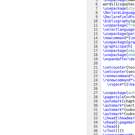
5
\usepackage
[
bab
6
words
]
{
csquotes
7
\usepackage
[
sty
8
\DeclareLanguag
9
\DeclareFieldFo
10
\bibliography
{
q
11
\usepackage
[
fre
12
\selectlanguage
13
\usepackage
{
par
14
\newcommand
*
{
\m
15
\usepackage
{
gra
16
\graphicspath
{
17
\usepackage
[
a4p
18
\usepackage
[
one
19
\expandafter\de
20
21
\setcounter
{
toc
22
\setcounter
{
sec
23
\renewcommand
*
\
24
\renewcommand
*
\
25
\vspace
*
{
1
\ba
26
27
\usepackage
[
aut
28
\pagestyle
{
scrh
29
\automark
{
chapt
30
\automark
*
{
sect
31
\automark
*
{
subs
32
\automark
*
{
subs
33
\ihead
{
\headmar
34
\ohead
[
\pagemar
35
\chead
{
}
36
\cfoot
[
]
{
}