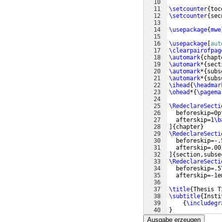
10
11
\setcounter
{
toc
12
\setcounter
{
sec
13
14
\usepackage
{
mwe
15
16
\usepackage
[
aut
17
\clearpairofpag
18
\automark
{
chapt
19
\automark
*
{
sect
20
\automark
*
{
subs
21
\automark
*
{
subs
22
\ihead
{
\headmar
23
\ohead
*
{
\pagema
24
25
\RedeclareSecti
26
  beforeskip=0p
27
  afterskip=1
\b
28
]
{
chapter
}
29
\RedeclareSecti
30
  beforeskip=-.
31
  afterskip=.00
32
]
{
section,subse
33
\RedeclareSecti
34
  beforeskip=.5
35
  afterskip=-1e
36
37
\title
{
Thesis T
38
\subtitle
{
Insti
39
{
\includegr
40
}
41
\author
{
Author 
Ausgabe erzeugen