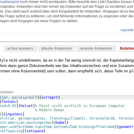
malbeispiel
noch immer nicht verstanden. Bitte beachte den Link! Darüber hinaus 
rstanden. Antworten sind hier immer als Antworten auf die Frage zu verstehen und 
. Das steht auch explizit über dem Eingabefeld für Antworten. Hingegen ist es hi
die Frage selbst zu editieren, um dort fehlende Informationen zu ergänzen oder die
ragen sind hingegen als neue Fragen zu stellen.
saputello
active answers
älteste Antworten
neueste Antworten
Beliebt
nicht umdefinieren, da es in der Tat wenig sinnvoll ist, die Kapitelanfang
tyle
enn dann ganze Dokumentteile wie das Inhaltsverzeichnis und eine Zusam
mmen ohne Kolumnentitel) sein sollen, dann empfiehlt sich, diese Teile im
pl
ersetzen:
11pt, parskip=half
]
{
scrreprt
}
{
fontenc
}
led=0.95
]
{
helvet
}
% Passt nicht wirklich zu European Computer
% Modern Roman
8
]
{
inputenc
}
el=true, german=quotes, french=guillemets, threshold=30, thresho
nch,american,main=ngerman
]
{
babel
}
aper,width=150mm,top=25mm,bottom=25mm,bindingoffset=6mm
]
{
geometr
halfspacing
]
{
setspace
}