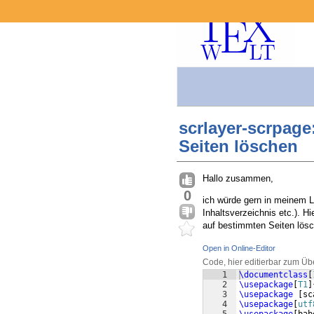
scrlayer-scrpage
Seiten löschen
Hallo zusammen,
0
ich würde gern in meinem L
Inhaltsverzeichnis etc.). H
auf bestimmten Seiten lösc
Open in Online-Editor
Code, hier editierbar zum Üb
1
\documentclass
[
2
\usepackage
[
T1
]
3
\usepackage
[
sc
4
\usepackage
[
utf