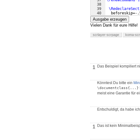
37
\renewcommand
*
\
38
39
\RedeclareSect
40
  beforeskip=-.
41
  afterskip=.00
Ausgabe erzeugen
Vielen Dank für eure Hilfe!
scrlayer-scrpage
koma-scr
Das Beispiel kompiliert n
1
Könntest Du bitte ein
Min
\documentclass{...}
meist eine Garantie für e
Entschuldigt, da habe ich
Das ist kein Minimalbeisp
1