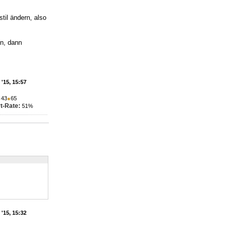
til ändern, also
en, dann
'15, 15:57
●
43
●
65
t-Rate:
51%
'15, 15:32