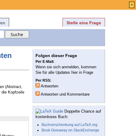
Anmelden
über
FAQ
×
fen
Stelle eine Frage
mten
Folgen dieser Frage
Per E-Mail:
Wenn sie sich anmelden, kommen
Sie für alle Updates hier in Frage
Per RSS:
Antworten
en (Abstract,
 die Kopfzeile
Antworten und Kommentare
Doppelte Chance auf
kostenloses Buch:
Buchverschenkung auf LaTeX.org
Book Giveaway on StackExchange