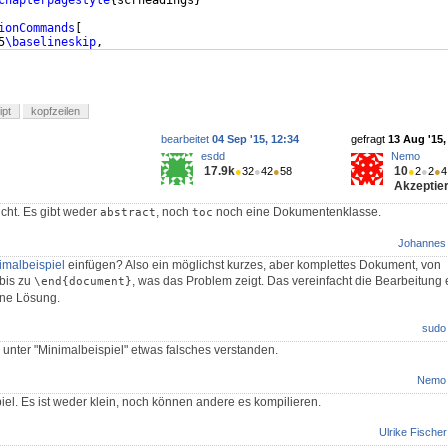
chapterpagestyle
{
scrheadings
}
ionCommands
[
5
\baselineskip
,
1
\baselineskip
ipt
kopfzeilen
bearbeitet
04 Sep '15, 12:34
gefragt
13 Aug '15,
esdd
Nemo
17.9k
10
●
32
●
42
●
58
●
2
●
2
●
4
Akzeptier
icht. Es gibt weder
, noch
noch eine Dokumentenklasse.
abstract
toc
Johannes
imalbeispiel
einfügen? Also ein möglichst kurzes, aber komplettes Dokument, von
bis zu
, was das Problem zeigt. Das vereinfacht die Bearbeitung e
\end{document}
ine Lösung.
sudo
 unter "Minimalbeispiel" etwas falsches verstanden.
Nemo
iel. Es ist weder klein, noch können andere es kompilieren.
Ulrike Fischer