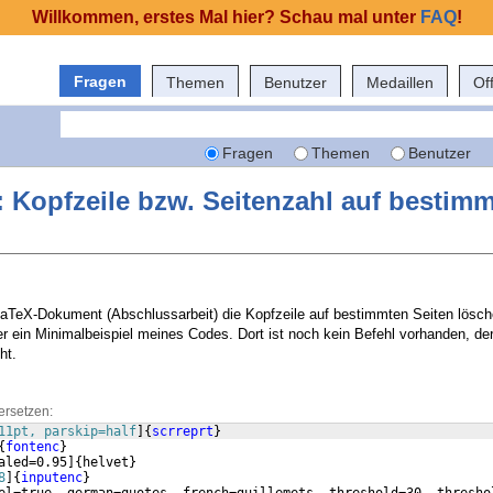
Willkommen, erstes Mal hier? Schau mal unter
FAQ
!
Fragen
Themen
Benutzer
Medaillen
Of
Fragen
Themen
Benutzer
: Kopfzeile bzw. Seitenzahl auf bestim
aTeX-Dokument (Abschlussarbeit) die Kopfzeile auf bestimmten Seiten lösch
ier ein Minimalbeispiel meines Codes. Dort ist noch kein Befehl vorhanden, der
ht.
ersetzen:
11pt, parskip=half
]
{
scrreprt
}
{
fontenc
}
aled=0.95
]
{
helvet
}
8
]
{
inputenc
}