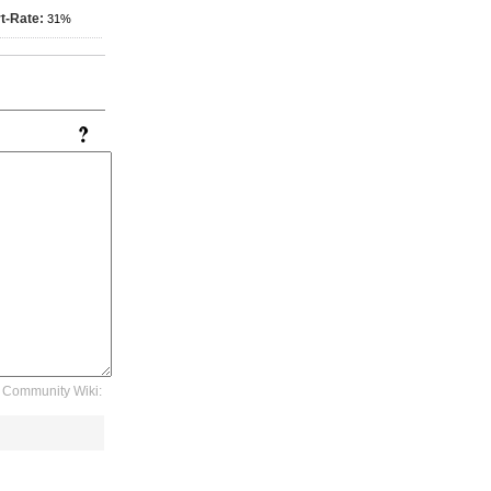
t-Rate:
31%
Community Wiki: