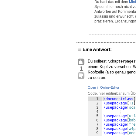
Du hast das mit dem
Mini
System hier noch nicht ve
Antworten auf Kommentare
zulässig und erwünscht, 
präzisieren. Ergänzungsf
Eine Antwort:
Du solltest
\chapterpages
einem Kopf zu versehen. W
1
Kopfzeile (also genau geno
zu setzen:
Open in Online-Editor
Code, hier editierbar zum Üb
1
\documentclass
[
2
\usepackage
[
T1
]
3
\usepackage
[
sca
4
5
\usepackage
[
utf
6
\usepackage
[
bab
7
\usepackage
[
fre
8
\usepackage
[
a4p
9
\usepackage
[
one