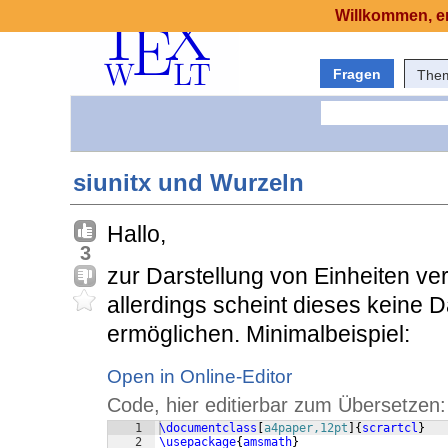
Willkommen, er
Fragen
The
siunitx und Wurzeln
Hallo,
3
zur Darstellung von Einheiten v
allerdings scheint dieses keine 
ermöglichen. Minimalbeispiel:
Open in Online-Editor
Code, hier editierbar zum Übersetzen:
1
\documentclass
[
a4paper,12pt
]
{
scrartcl
}
2
\usepackage
{
amsmath
}