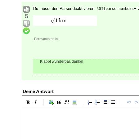
Du musst den Parser deaktivieren:
\SI[parse-numbers=f
5
Permanenter link
Klappt wunderbar, danke!
Deine Antwort