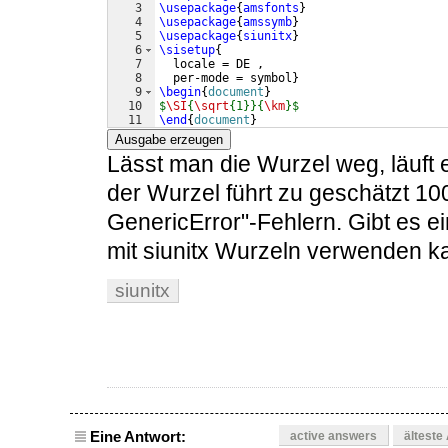
3
\usepackage
{
amsfonts
}
4
\usepackage
{
amssymb
}
5
\usepackage
{
siunitx
}
6
\sisetup
{
7
  locale = DE ,
8
  per-mode = symbol
}
9
\begin
{
document
}
10
$
\SI
{
\sqrt
{1}}{
\km
}$
11
\end
{
document
}
Ausgabe erzeugen
Lässt man die Wurzel weg, läuft
der Wurzel führt zu geschätzt 10
GenericError"-Fehlern. Gibt es e
mit siunitx Wurzeln verwenden k
siunitx
Eine Antwort:
active answers
älteste