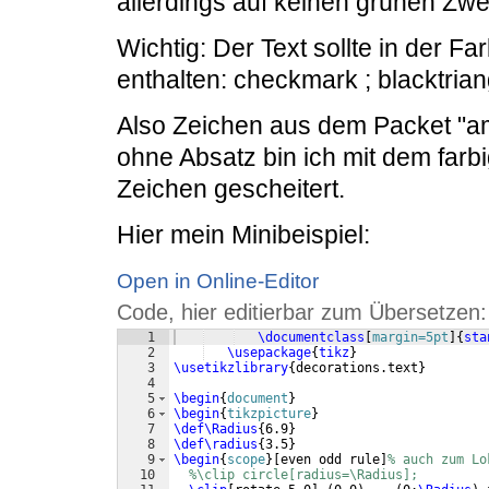
allerdings auf keinen grünen Z
Wichtig: Der Text sollte in der F
enthalten: checkmark ; blacktriangl
Also Zeichen aus dem Packet "am
ohne Absatz bin ich mit dem far
Zeichen gescheitert.
Hier mein Minibeispiel:
Open in Online-Editor
Code, hier editierbar zum Übersetzen:
1
\documentclass
[
margin=5pt
]
{
sta
2
\usepackage
{
tikz
}
3
\usetikzlibrary
{
decorations.text
}
4
5
\begin
{
document
}
6
\begin
{
tikzpicture
}
7
\def\Radius
{
6.9
}
8
\def\radius
{
3.5
}
9
\begin
{
scope
}
[
even odd rule
]
% auch zum Lo
10
%\clip circle[radius=\Radius];