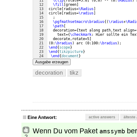
11
\clip
[
rotate=5.0
]
(
0,0
)
 -- 
(
0:
\Radius
)
 
12
\fill
[
green
]
13
circle
[
radius=
\Radius
]
14
circle
[
radius=
\radius
]
15
  ;
16
\pgfmathsetmacro\bradius
{(
\radius
+
\Radi
17
\path
[
18
  decoration=
{
text along path,text align=
19
    text=
{
\checkmark
: Hier sollte ein Tex
20
  decorate,rotate=5
]
21
(
0:
\bradius
)
 arc 
(
0:100:
\bradius
)
;
22
\end
{
scope
}
23
\end
{
tikzpicture
}
24
\end
{
document
}
Ausgabe erzeugen
decoration
tikz
Eine Antwort:
active answers
älteste
Wenn Du vom Paket
ber
amssymb
2