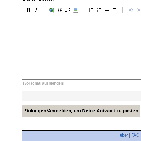
[Vorschau ausblenden]
über
|
FAQ