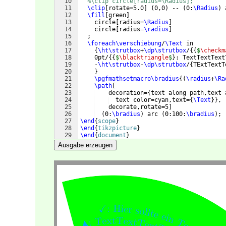
10
%\clip circle[radius=\Radius];
11
\clip
[
rotate=5.0
]
(
0,0
)
 -- 
(
0:
\Radius
)
 
12
\fill
[
green
]
13
    circle
[
radius=
\Radius
]
14
    circle
[
radius=
\radius
]
15
  ;
16
\foreach\verschiebung
/
\Text
 in 
17
{
\ht\strutbox
+
\dp\strutbox
/
{{
$
\checkm
18
    0pt/
{{
$
\blacktriangle
$
}
: TextTextText
19
    -
\ht\strutbox
-
\dp\strutbox
/
{
TExtTextT
20
}
21
\pgfmathsetmacro\bradius
{(
\radius
+
\Ra
22
\path
[
23
    decoration=
{
text along path,text 
24
  text color=cyan,text=
{
\Text
}}
,
25
    decorate,rotate=5
]
26
(
0:
\bradius
)
 arc 
(
0:100:
\bradius
)
;
27
\end
{
scope
}
28
\end
{
tikzpicture
}
29
\end
{
document
}
Ausgabe erzeugen