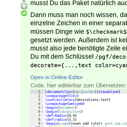
musst Du das Paket natürlich au
Dann muss man noch wissen, das
einzelne Zeichen in einer separ
müssen Dinge wie
$\checkmark$
gesetzt werden. Außerdem ist ke
musst also jede benötigte Zeile e
Du mit dem Schlüssel
/pgf/deco
decorate={...,text color=cya
Open in Online-Editor
Code, hier editierbar zum Übersetzen:
1
\documentclass
[
margin=5pt
]
{
standalone
}
2
\usepackage
{
tikz
}
3
\usetikzlibrary
{
decorations.text
}
4
\usepackage
{
amssymb
}
5
\begin
{
document
}
6
\begin
{
tikzpicture
}
7
\def\Radius
{
6.9
}
8
\def\radius
{
3.5
}
9
\begin
{
scope
}
[
even odd rule
]
% auch zum Lo