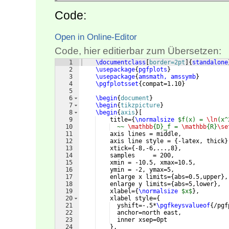
Code:
Open in Online-Editor
Code, hier editierbar zum Übersetzen:
1
\documentclass
[
border=2pt
]
{
standalone
2
\usepackage
{
pgfplots
}
3
\usepackage
{
amsmath, amssymb
}
4
\pgfplotsset
{
compat=1.10
}
5
6
\begin
{
document
}
7
\begin
{
tikzpicture
}
8
\begin
{
axis
}
[
9
    title=
{
\normalsize
$f(x) = 
\ln
(x^
10
  ~~ 
\mathbb
{D}_f = 
\mathbb
{R}
\se
11
    axis lines = middle,
12
    axis line style = 
{
-latex, thick
}
13
    xtick=
{
-8,-6,...,8
}
, 
14
    samples     = 200,
15
    xmin = -10.5, xmax=10.5,
16
    ymin = -2, ymax=5,
17
    enlarge x limits=
{
abs=0.5,upper
}
,
18
    enlarge y limits=
{
abs=5,lower
}
,
19
    xlabel=
{
\normalsize
$x$
}
,
20
    xlabel style=
{
21
  yshift=-.5*
\pgfkeysvalueof
{
/pgf
22
  anchor=north east,
23
  inner xsep=0pt
24
}
,