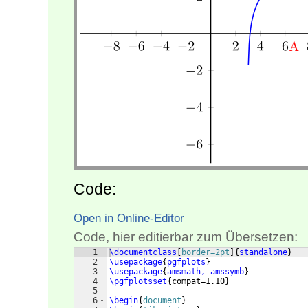
Code:
Open in Online-Editor
Code, hier editierbar zum Übersetzen:
1
\documentclass
[
border=2pt
]
{
standalone
}
2
\usepackage
{
pgfplots
}
3
\usepackage
{
amsmath, amssymb
}
4
\pgfplotsset
{
compat=1.10
}
5
6
\begin
{
document
}