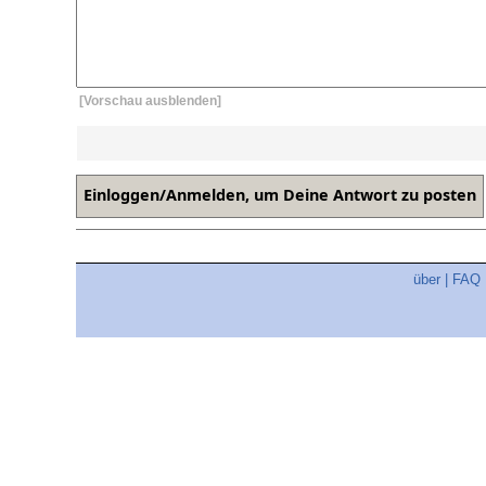
[Vorschau ausblenden]
über
|
FAQ