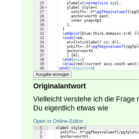
25
    ylabel=
{
\normalsize
$y$
}
,
26
    ylabel style=
{
27
  xshift=-.5*
\pgfkeysvalueof
{
/pgf
28
  anchor=north east,
29
  inner ysep=0pt
30
}
,
31
]
32
\addplot
[
blue,thick,domain=-3:9
]
{
l
33
\node
[
red,
34
    at=
{(
xticklabel* cs:.8
)}
,
35
    yshift=-.5*
\pgfkeysvalueof
{
/pgfpl
36
    anchor=north
37
]
{
A
}
;
38
\end
{
axis
}
39
\draw
[
red
]
(
current axis.south west
)
40
\end
{
tikzpicture
}
41
\end
{
document
}
Ausgabe erzeugen
Originalantwort
Vielleicht verstehe ich die Frage 
Du eigentlich etwas wie
Open in Online-Editor
1
    xlabel style={
2
  yshift=-.5*\pgfkeysvalueof{/pgfplots
3
  anchor=north},