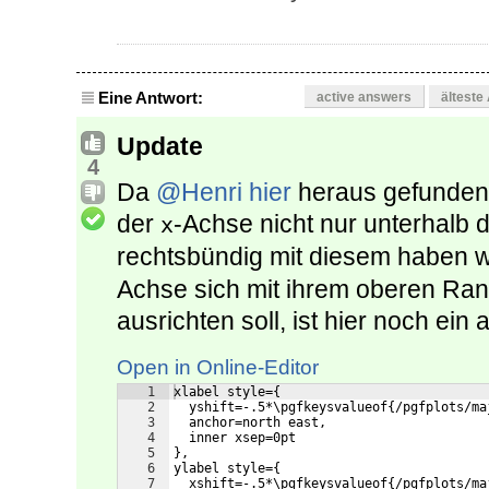
Eine Antwort:
active answers
älteste
Update
4
Da
@Henri
hier
heraus gefunden
der
-Achse nicht nur unterhalb 
x
rechtsbündig mit diesem haben wi
Achse sich mit ihrem oberen Rand
ausrichten soll, ist hier noch ein 
Open in Online-Editor
1
xlabel style={
2
  yshift=-.5*\pgfkeysvalueof{/pgfplots/ma
3
  anchor=north east,
4
  inner xsep=0pt
5
},
6
ylabel style={
7
  xshift=-.5*\pgfkeysvalueof{/pgfplots/ma