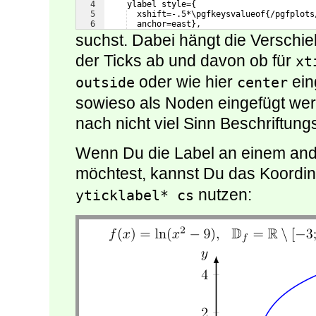
4
    ylabel style={
5
  xshift=-.5*\pgfkeysvalueof{/pgfplots
6
  anchor=east},
suchst. Dabei hängt die Verschi
der Ticks ab und davon ob für
xt
oder wie hier
eing
outside
center
sowieso als Noden eingefügt we
nach nicht viel Sinn Beschriftun
Wenn Du die Label an einem and
möchtest, kannst Du das Koordi
nutzen:
yticklabel* cs