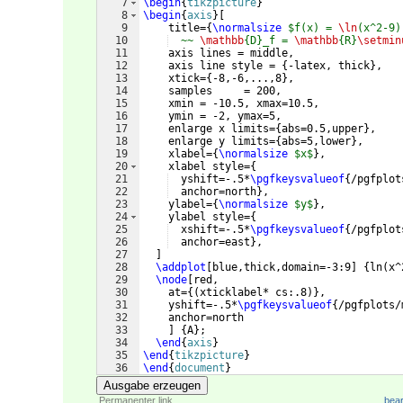
7
\begin
{
tikzpicture
}
8
\begin
{
axis
}
[
9
    title=
{
\normalsize
$f(x) = 
\ln
(x^2-9)
10
  ~~ 
\mathbb
{D}_f = 
\mathbb
{R}
\setmin
11
    axis lines = middle,
12
    axis line style = 
{
-latex, thick
}
,
13
    xtick=
{
-8,-6,...,8
}
, 
14
    samples     = 200,
15
    xmin = -10.5, xmax=10.5,
16
    ymin = -2, ymax=5,
17
    enlarge x limits=
{
abs=0.5,upper
}
,
18
    enlarge y limits=
{
abs=5,lower
}
,
19
    xlabel=
{
\normalsize
$x$
}
,
20
    xlabel style=
{
21
  yshift=-.5*
\pgfkeysvalueof
{
/pgfplot
22
  anchor=north
}
,
23
    ylabel=
{
\normalsize
$y$
}
,
24
    ylabel style=
{
25
  xshift=-.5*
\pgfkeysvalueof
{
/pgfplot
26
  anchor=east
}
,
27
]
28
\addplot
[
blue,thick,domain=-3:9
]
{
ln
(
x^
29
\node
[
red,
30
    at=
{(
xticklabel* cs:.8
)}
,
31
    yshift=-.5*
\pgfkeysvalueof
{
/pgfplots/
32
    anchor=north
33
]
{
A
}
;
34
\end
{
axis
}
35
\end
{
tikzpicture
}
36
\end
{
document
}
Ausgabe erzeugen
Permanenter link
bear