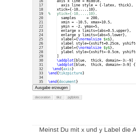
16
    axis x line = middle,
17
  axis line style = 
{
-latex, thick
}
,
18
    xtick=
{
-10,...,10
}
, 
19
%   ytick={-10,...,10}, 
20
  samples     = 200,
21
  xmin = -10.5, xmax=10.5,
22
  ymin = -2, ymax=5,
23
  enlarge x limits=
{
abs=0.5,upper
}
,
24
  enlarge y limits=
{
abs=5,lower
}
,
25
  xlabel=
{
\normalsize
$x$
}
,
26
  xlabel style=
{
xshift=0.25cm, yshift
27
  ylabel=
{
\normalsize
$y$
}
,
28
  ylabel style=
{
xshift=-0.5cm, yshift
29
]
30
\addplot
[
blue,  thick, domain=-3:-9
]
31
\addplot
[
blue,  thick, domain=-3:9
]
{
32
\end
{
axis
}
33
\end
{
tikzpicture
}
34
35
\end
{
document
}
Ausgabe erzeugen
decoration
tikz
pgfplots
Meinst Du mit
und
Label die 
x
y