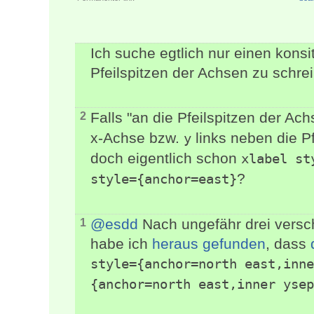
Ich suche egtlich nur einen kons
Pfeilspitzen der Achsen zu schrei
Falls "an die Pfeilspitzen der Ac
2
x-Achse bzw.
links neben die P
y
doch eigentlich schon
xlabel st
?
style={anchor=east}
@esdd
Nach ungefähr drei vers
1
habe ich
heraus gefunden
, dass
style={anchor=north east,inn
{anchor=north east,inner ysep