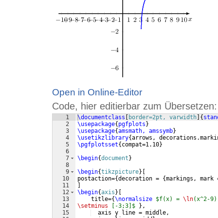
Open in Online-Editor
Code, hier editierbar zum Übersetzen:
1
\documentclass
[
border=2pt, varwidth
]
{
stan
2
\usepackage
{
pgfplots
}
3
\usepackage
{
amsmath, amssymb
}
4
\usetikzlibrary
{
arrows, decorations.marki
5
\pgfplotsset
{
compat=1.10
}
6
7
\begin
{
document
}
8
9
\begin
{
tikzpicture
}
[
10
postaction=
{
decoration = 
{
markings, mark 
11
]
12
\begin
{
axis
}
[
13
    title=
{
\normalsize
$f(x) = 
\ln
(x^2-9)
14
\setminus
 [-3;3]$
}
,
15
  axis y line = middle,