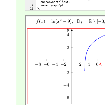
8
  anchor=north east,
9
  inner ysep=0pt
10
},