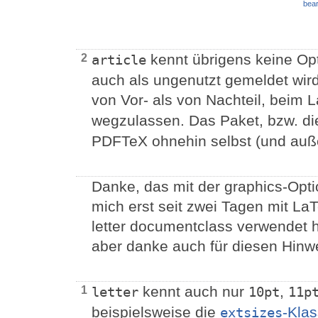
bear
kennt übrigens keine Op
2
article
auch als ungenutzt gemeldet wird
von Vor- als von Nachteil, beim
wegzulassen. Das Paket, bzw. di
PDFTeX ohnehin selbst (und au
Danke, das mit der graphics-Opti
mich erst seit zwei Tagen mit LaTe
letter documentclass verwendet 
aber danke auch für diesen Hinwe
kennt auch nur
,
1
letter
10pt
11p
beispielsweise die
-Kla
extsizes