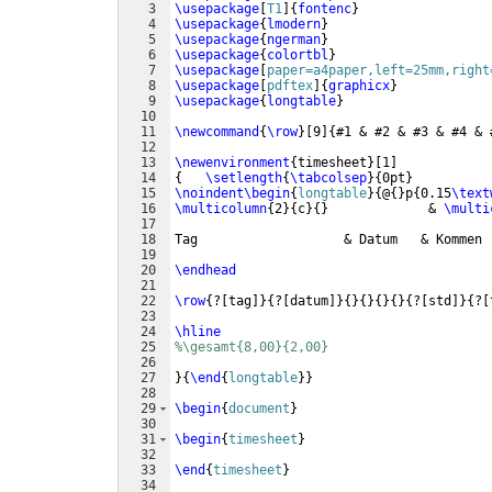
3
\usepackage
[
T1
]
{
fontenc
}
4
\usepackage
{
lmodern
}
5
\usepackage
{
ngerman
}
6
\usepackage
{
colortbl
}
7
\usepackage
[
paper=a4paper,left=25mm,right
8
\usepackage
[
pdftex
]
{
graphicx
}
9
\usepackage
{
longtable
}
10
11
\newcommand
{
\row
}
[
9
]
{
#1 & #2 & #3 & #4 & 
12
13
\newenvironment
{
timesheet
}
[
1
]
14
{
\setlength
{
\tabcolsep
}
{
0pt
}
15
\noindent
\begin
{
longtable
}
{
@
{
}
p
{
0.15
\text
16
\multicolumn
{
2
}
{
c
}
{
}
             & 
\multi
17
18
Tag                   & Datum   & Kommen 
19
20
\endhead
21
22
\row
{
?
[
tag
]}
{
?
[
datum
]}
{
}
{
}
{
}
{
}
{
?
[
std
]}
{
?
[
23
24
\hline
25
%\gesamt{8,00}{2,00}
26
27
}
{
\end
{
longtable
}
}
28
29
\begin
{
document
}
30
31
\begin
{
timesheet
}
32
33
\end
{
timesheet
}
34