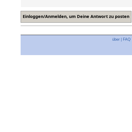
über
|
FAQ