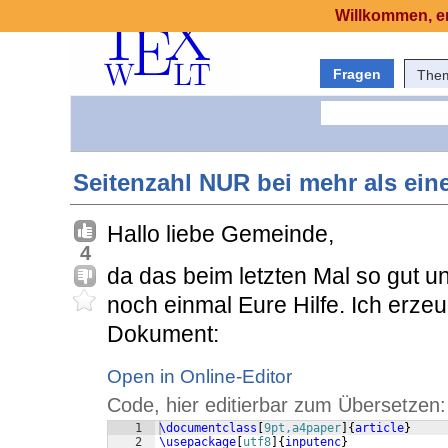
Willkommen, er
Fragen
The
Seitenzahl NUR bei mehr als eine
Hallo liebe Gemeinde,
4
da das beim letzten Mal so gut un
noch einmal Eure Hilfe. Ich erze
Dokument:
Open in Online-Editor
Code, hier editierbar zum Übersetzen:
1
\documentclass
[
9pt,a4paper
]
{
article
}
2
\usepackage
[
utf8
]
{
inputenc
}