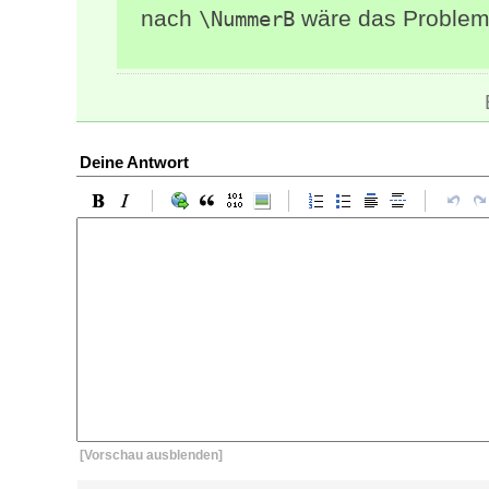
nach
wäre das Problem 
\NummerB
Deine Antwort
[Vorschau ausblenden]