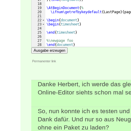
18
19
\AtBeginDocument
{
%
20
\ifnum\getrefbykeydefault
{
LastPage
}
{
pag
21
22
\begin
{
document
}
23
\begin
{
timesheet
}
24
25
\end
{
timesheet
}
26
27
%\newpage foo
28
\end
{
document
}
Ausgabe erzeugen
Permanenter link
Danke Herbert, ich werde das gle
Online-Editor siehts schon mal se
So, nun konnte ich es testen und 
Dank dafür. Und nur so aus Neug
ohne ein Paket zu laden?