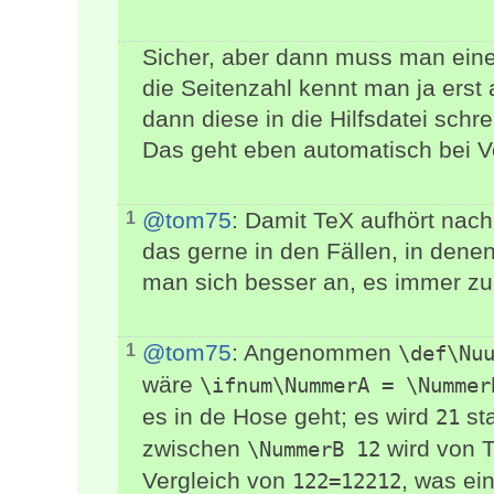
Sicher, aber dann muss man eine
die Seitenzahl kennt man ja er
dann diese in die Hilfsdatei schr
Das geht eben automatisch bei 
@tom75
: Damit TeX aufhört nach
1
das gerne in den Fällen, in denen
man sich besser an, es immer zu
@tom75
: Angenommen
1
\def\Nu
wäre
\ifnum\NummerA = \Nummer
es in de Hose geht; es wird
st
21
zwischen
wird von T
\NummerB 12
Vergleich von
, was ei
122=12212