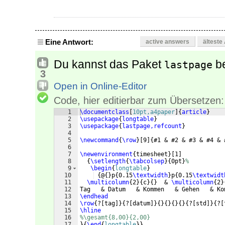
Eine Antwort:
active answers
älteste
Du kannst das Paket
be
lastpage
3
Open in Online-Editor
Code, hier editierbar zum Übersetzen:
1
\documentclass
[
10pt,a4paper
]
{
article
}
2
\usepackage
{
longtable
}
3
\usepackage
{
lastpage,refcount
}
4
5
\newcommand
{
\row
}
[
9
]
{
#1 & #2 & #3 & #4 & 
6
7
\newenvironment
{
timesheet
}
[
1
]
8
{
\setlength
{
\tabcolsep
}
{
0pt
}
%
9
\begin
{
longtable
}
10
{
@
{
}
p
{
0.15
\textwidth
}
p
{
0.15
\textwidt
11
\multicolumn
{
2
}
{
c
}
{
}
  & 
\multicolumn
{
2
}
12
Tag   & Datum   & Kommen   & Gehen   & Ko
13
\endhead
14
\row
{
?
[
tag
]}
{
?
[
datum
]}
{
}
{
}
{
}
{
}
{
?
[
std
]}
{
?
[
15
\hline
16
%\gesamt{8,00}{2,00}
17
}
{
\end
{
longtable
}
}