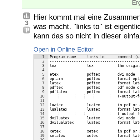
Er
Hier kommt mal eine Zusammen
3
was macht. "links to" ist eigentl
kann das so nicht in dieser ein
Open in Online-Editor
1
Program name     links to      comment (u
2
-----------------------------------------
3
tex              tex           the origin
4
5
etex             pdftex        dvi mode
6
eplain           pdftex        format epl
7
latex            pdftex        format lat
8
pdftex           pdftex        pdf mode o
9
pdflatex         pdftex        format lat
10
   (-output-f
11
12
luatex           luatex        in pdf or 
13
lualatex         luatex        format lat
14
   (-output-f
15
dviluatex        luatex        dvi mode
16
dvilualatex      luatex        format lat
17
18
xetex            xetex         in pdf or 
19
xelatex          xetex         format lat