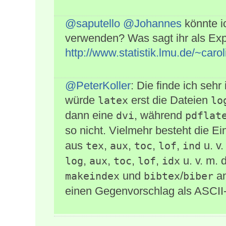
@saputello
@Johannes
könnte ic
verwenden? Was sagt ihr als Ex
http://www.statistik.lmu.de/~caro
@PeterKoller
: Die finde ich sehr
würde
erst die Dateien
latex
lo
dann eine
, während
dvi
pdflat
so nicht. Vielmehr besteht die E
aus
,
,
,
,
u. v
tex
aux
toc
lof
ind
,
,
,
,
u. v. m.
log
aux
toc
lof
idx
und
/
an
makeindex
bibtex
biber
einen Gegenvorschlag als ASCII-A