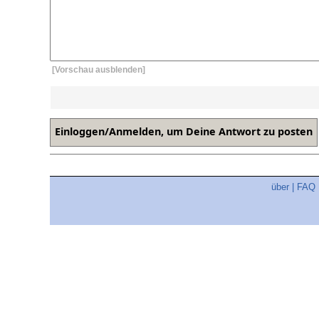
[Vorschau ausblenden]
über
|
FAQ