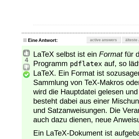
Eine Antwort:
active answers
älteste
LaTeX selbst ist ein
Format
für 
4
Programm
auf, so lä
pdflatex
LaTeX. Ein Format ist sozusagen
Sammlung von TeX-Makros oder 
wird die Hauptdatei gelesen und 
besteht dabei aus einer Mischu
und Satzanweisungen. Die Vera
auch dazu dienen, neue Anweisu
Ein LaTeX-Dokument ist aufgeb