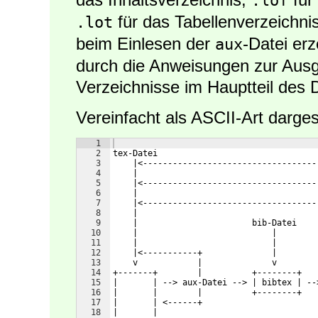
.lof
für das Tabellenverzeichn
.lot
beim Einlesen der
-Datei er
aux
durch die Anweisungen zur Aus
Verzeichnisse im Hauptteil des
Vereinfacht als ASCII-Art darges
1
2
tex-Datei
3
    |<-----------------------------------
4
    |                                    
5
    |<-----------------------------------
6
    |                                    
7
    |<-----------------------------------
8
    |                                    
9
    |                       bib-Datei    
10
    |                           |        
11
    |                           |        
12
    |<-----------+              |        
13
    v            |              v        
14
+-------+        |          +--------+   
15
|       | --> aux-Datei --> | bibtex | --
16
|       |        |          +--------+   
17
|       | <------+                       
18
|       |                                