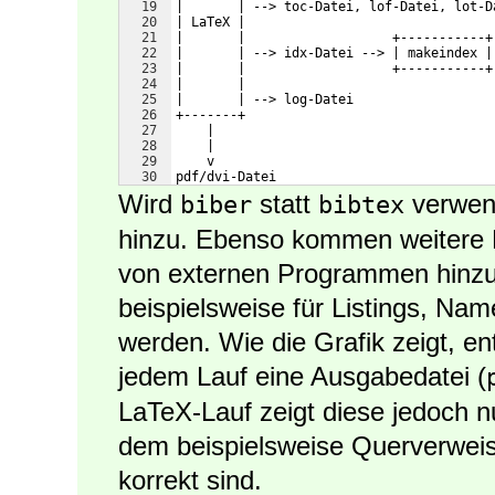
19
|       | --> toc-Datei, lof-Datei, lot-D
20
| LaTeX |                                
21
|       |                   +-----------+
22
|       | --> idx-Datei --> | makeindex |
23
|       |                   +-----------+
24
|       |
25
|       | --> log-Datei
26
+-------+
27
    |
28
    |
29
    v
30
pdf/dvi-Datei
Wird
statt
verwen
biber
bibtex
hinzu. Ebenso kommen weitere D
von externen Programmen hinzu, 
beispielsweise für Listings, Na
werden. Wie die Grafik zeigt, en
jedem Lauf eine Ausgabedatei (
LaTeX-Lauf zeigt diese jedoch n
dem beispielsweise Querverweis
korrekt sind.