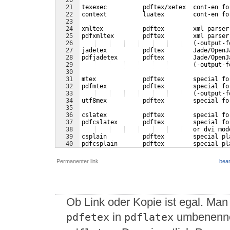
20
21
texexec          pdftex/xetex  cont-en fo
22
context          luatex        cont-en fo
23
24
xmltex           pdftex        xml parser
25
pdfxmltex        pdftex        xml parser
26
   (-output-f
27
jadetex          pdftex        Jade/OpenJ
28
pdfjadetex       pdftex        Jade/OpenJ
29
   (-output-f
30
31
mtex             pdftex        special fo
32
pdfmtex          pdftex        special fo
33
   (-output-f
34
utf8mex          pdftex        special fo
35
36
cslatex          pdftex        special fo
37
pdfcslatex       pdftex        special fo
38
   or dvi mod
39
csplain          pdftex        special pl
40
pdfcsplain       pdftex        special pl
41
   or dvi mod
Permanenter link
bear
Ob Link oder Kopie ist egal. Man
in
umbenennen
pdfetex
pdflatex