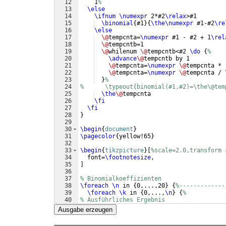
12
    1
%
13
\else
14
\ifnum
\numexpr
 2*#2
\relax
>#1 
15
\binomial
{
#1
}
{
\the\numexpr
 #1-#2
\re
16
\else
17
\@
tempcnta=
\numexpr
 #1 - #2 + 1
\rel
18
\@
tempcntb=1
19
\@
whilenum 
\@
tempcntb<#2 
\do
{
%
20
\advance
\@
tempcntb by 1
21
\@
tempcnta=
\numexpr
\@
tempcnta * 
22
\@
tempcnta=
\numexpr
\@
tempcnta / 
23
}
%
24
%      \typeout{binomial(#1,#2)=\the\@tem
25
\the
\@
tempcnta
26
\fi
27
\fi
28
}
29
30
\begin
{
document
}
31
\pagecolor
{
yellow!65
}
32
33
\begin
{
tikzpicture
}
[
%scale=2.0,transform 
34
  font=
\footnotesize
,
35
]
36
37
% Binomialkoeffizienten
38
\foreach
\n
 in 
{
0,...,20
}
{
%-------------
39
\foreach
\k
 in 
{
0,...,
\n
}
{
%
40
% Ausführliches Ergebnis
41
\node
[
align=center
]
(
\n
)
 at 
(
2*
\k
-1*
\n
Ausgabe erzeugen