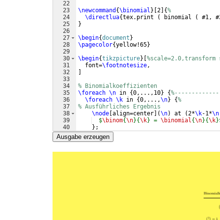
22
23
\newcommand
{
\binomial
}
[
2
]
{
%
24
\directlua
{
tex.print 
(
 binomial 
(
 #1, #
25
}
26
27
\begin
{
document
}
28
\pagecolor
{
yellow!65
}
29
30
\begin
{
tikzpicture
}
[
%scale=2.0,transform 
31
  font=
\footnotesize
,
32
]
33
34
% Binomialkoeffizienten
35
\foreach
\n
 in 
{
0,...,10
}
{
%-------------
36
\foreach
\k
 in 
{
0,...,
\n
}
{
%
37
% Ausführliches Ergebnis
38
\node
[
align=center
]
(
\n
)
 at 
(
2*
\k
-1*
\n
39
$
\binom
{
\n
}{
\k
} = 
\binomial
{
\n
}{
\k
}
40
}
;
41
%
Ausgabe erzeugen