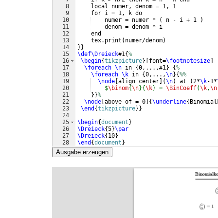
8
    local numer, denom = 1, 1
9
    for i = 1, k do
10
    numer = numer * 
(
 n - i + 1 
)
11
    denom = denom * i
12
    end
13
    tex.print
(
numer/denom
)
14
}}
15
\def\Dreieck
#1
{
%
16
\begin
{
tikzpicture
}
[
font=
\footnotesize
]
17
\foreach
\n
 in 
{
0,...,#1
}
{
%
18
\foreach
\k
 in 
{
0,...,
\n
}
{
%%
19
\node
[
align=center
]
(
\n
)
 at 
(
2*
\k
-1*
20
$
\binom
{
\n
}{
\k
} = 
\BinCoeff
(
\k
,
\n
21
}}
%
22
\node
[
above of = 0
]
{
\underline
{
Binomial
23
\end
{
tikzpicture
}
}
24
25
\begin
{
document
}
26
\Dreieck
{
5
}
\par
27
\Dreieck
{
10
}
28
\end
{
document
}
Ausgabe erzeugen