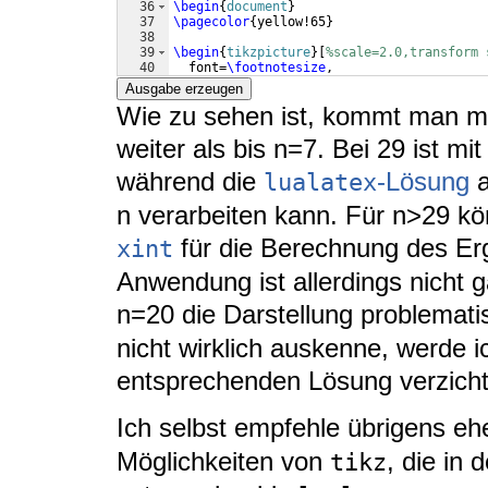
36
\begin
{
document
}
37
\pagecolor
{
yellow!65
}
38
39
\begin
{
tikzpicture
}
[
%scale=2.0,transform 
40
  font=
\footnotesize
,
41
]
Ausgabe erzeugen
Wie zu sehen ist, kommt man mi
weiter als bis n=7. Bei 29 ist mi
während die
-Lösung
a
lualatex
n verarbeiten kann. Für n>29 k
für die Berechnung des E
xint
Anwendung ist allerdings nicht g
n=20 die Darstellung problemati
nicht wirklich auskenne, werde i
entsprechenden Lösung verzicht
Ich selbst empfehle übrigens eh
Möglichkeiten von
, die in
tikz