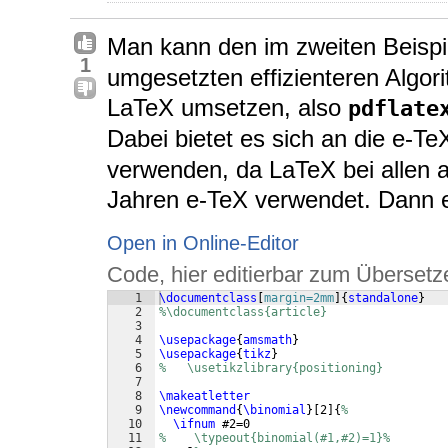
Man kann den im zweiten Beisp
1
umgesetzten effizienteren Algori
LaTeX umsetzen, also
pdflate
Dabei bietet es sich an die e-T
verwenden, da LaTeX bei allen ak
Jahren e-TeX verwendet. Dann er
Open in Online-Editor
Code, hier editierbar zum Übersetz
1
\documentclass
[
margin=2mm
]
{
standalone
}
2
%\documentclass{article}
3
4
\usepackage
{
amsmath
}
5
\usepackage
{
tikz
}
6
%   \usetikzlibrary{positioning}
7
8
\makeatletter
9
\newcommand
{
\binomial
}
[
2
]
{
%
10
\ifnum
 #2=0 
11
%    \typeout{binomial(#1,#2)=1}%