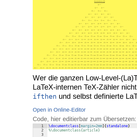
Wer die ganzen Low-Level-(La)
LaTeX-internen TeX-Zähler nich
und selbst definierte L
ifthen
Open in Online-Editor
Code, hier editierbar zum Übersetzen:
1
\documentclass
[
margin=2mm
]
{
standalone
}
2
%\documentclass{article}
3