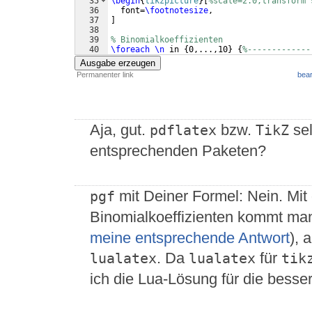
35
\begin
{
tikzpicture
}
[
%scale=2.0,transform 
36
  font=
\footnotesize
,
37
]
38
39
% Binomialkoeffizienten
40
\foreach
\n
 in 
{
0,...,10
}
{
%-------------
41
\foreach
\k
 in 
{
0,...,
\n
}
{
%
Ausgabe erzeugen
Permanenter link
bear
Aja, gut.
bzw.
sel
pdflatex
TikZ
entsprechenden Paketen?
mit Deiner Formel: Nein. Mit 
pgf
Binomialkoeffizienten kommt ma
meine entsprechende Antwort
), 
. Da
für
lualatex
lualatex
tik
ich die Lua-Lösung für die besse