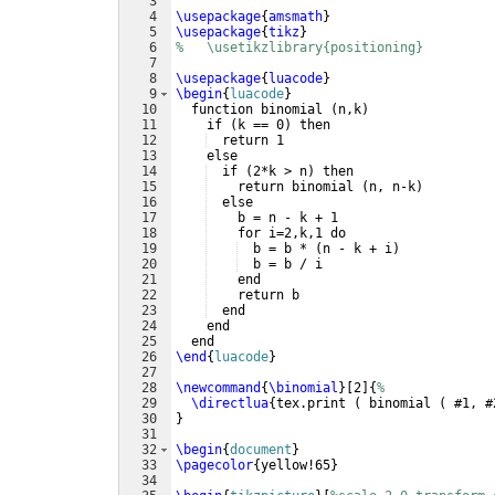
3
4
\usepackage
{
amsmath
}
5
\usepackage
{
tikz
}
6
%   \usetikzlibrary{positioning}
7
8
\usepackage
{
luacode
}
9
\begin
{
luacode
}
10
  function binomial 
(
n,k
)
11
    if 
(
k == 0
)
 then
12
  return 1
13
    else
14
  if 
(
2*k > n
)
 then
15
    return binomial 
(
n, n-k
)
16
  else
17
    b = n - k + 1
18
    for i=2,k,1 do
19
  b = b * 
(
n - k + i
)
20
  b = b / i
21
    end
22
    return b
23
  end
24
    end
25
  end
26
\end
{
luacode
}
27
28
\newcommand
{
\binomial
}
[
2
]
{
%
29
\directlua
{
tex.print 
(
 binomial 
(
 #1, #
30
}
31
32
\begin
{
document
}
33
\pagecolor
{
yellow!65
}
34