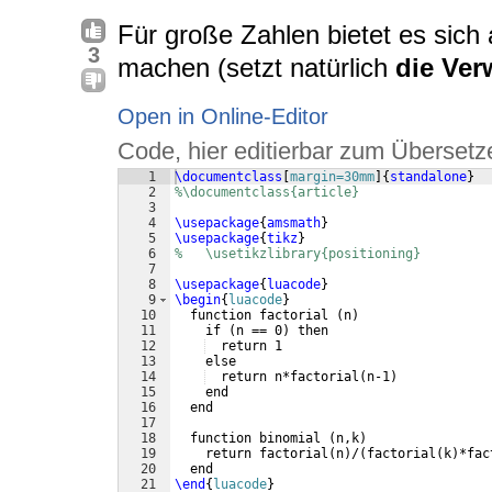
Für große Zahlen bietet es sich
3
machen (setzt natürlich
die Ve
Open in Online-Editor
Code, hier editierbar zum Übersetz
1
\documentclass
[
margin=30mm
]
{
standalone
}
2
%\documentclass{article}
3
4
\usepackage
{
amsmath
}
5
\usepackage
{
tikz
}
6
%   \usetikzlibrary{positioning}
7
8
\usepackage
{
luacode
}
9
\begin
{
luacode
}
10
  function factorial 
(
n
)
11
    if 
(
n == 0
)
 then
12
  return 1
13
    else
14
  return n*factorial
(
n-1
)
15
    end
16
  end
17
18
  function binomial 
(
n,k
)
19
    return factorial
(
n
)
/
(
factorial
(
k
)
*fac
20
  end
21
\end
{
luacode
}