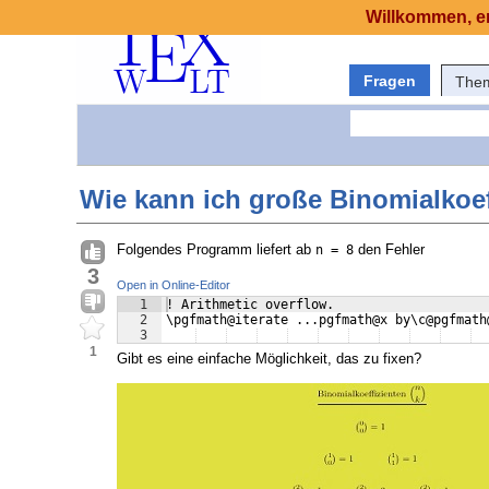
Willkommen, er
Fragen
The
Wie kann ich große Binomialkoef
Folgendes Programm liefert ab
den Fehler
n = 8
3
Open in Online-Editor
1
! Arithmetic overflow.
2
\pgfmath@iterate ...pgfmath@x by\c@pgfmath
3
1
Gibt es eine einfache Möglichkeit, das zu fixen?