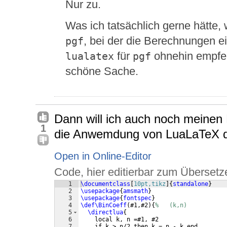
Nur zu.
Was ich tatsächlich gerne hätte,
, bei der die Berechnungen 
pgf
für
ohnehin empfeh
lualatex
pgf
schöne Sache.
Dann will ich auch noch meinen
1
die Anwemdung von LuaLaTeX die 
Open in Online-Editor
Code, hier editierbar zum Übersetz
1
\documentclass
[
10pt,tikz
]
{
standalone
}
2
\usepackage
{
amsmath
}
3
\usepackage
{
fontspec
}
4
\def\BinCoeff
(
#1,#2
)
{
%   (k,n)
5
\directlua
{
6
    local k, n =#1, #2 
7
    if k > n/2 then k = n - k end