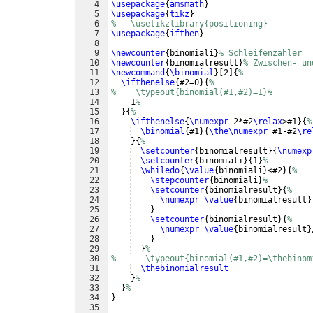
4
\usepackage
{
amsmath
}
5
\usepackage
{
tikz
}
6
%   \usetikzlibrary{positioning}
7
\usepackage
{
ifthen
}
8
9
\newcounter
{
binomiali
}
% Schleifenzähler
10
\newcounter
{
binomialresult
}
% Zwischen- un
11
\newcommand
{
\binomial
}
[
2
]
{
%
12
\ifthenelse
{
#2=0
}
{
%
13
%    \typeout{binomial(#1,#2)=1}%
14
    1
%
15
}
{
%
16
\ifthenelse
{
\numexpr
 2*#2
\relax
>#1
}
{
%
17
\binomial
{
#1
}
{
\the\numexpr
 #1-#2
\re
18
}
{
%
19
\setcounter
{
binomialresult
}
{
\numexp
20
\setcounter
{
binomiali
}
{
1
}
%
21
\whiledo
{
\value
{
binomiali
}
<#2
}
{
%
22
\stepcounter
{
binomiali
}
%
23
\setcounter
{
binomialresult
}
{
%
24
\numexpr
\value
{
binomialresult
}
25
}
26
\setcounter
{
binomialresult
}
{
%
27
\numexpr
\value
{
binomialresult
}
28
}
29
}
%
30
%      \typeout{binomial(#1,#2)=\thebinom
31
\thebinomialresult
32
}
%
33
}
%
34
}
35