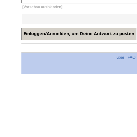
[Vorschau ausblenden]
über
|
FAQ