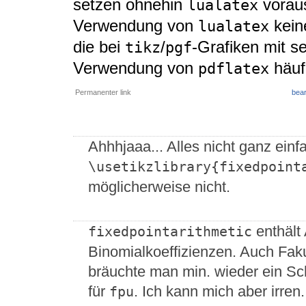
setzen ohnehin
voraus
lualatex
Verwendung von
kein
lualatex
die bei
/
-Grafiken mit s
tikz
pgf
Verwendung von
häuf
pdflatex
Permanenter link
bear
Ahhhjaaa... Alles nicht ganz einf
\usetikzlibrary{fixedpoint
möglicherweise nicht.
enthält
fixedpointarithmetic
Binomialkoeffizienzen. Auch Fakul
bräuchte man min. wieder ein Sch
für
. Ich kann mich aber irre
fpu