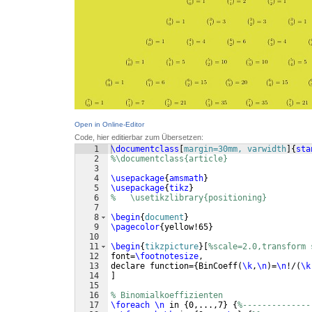
Open in Online-Editor
Code, hier editierbar zum Übersetzen:
1
\documentclass
[
margin=30mm, varwidth
]
{
sta
2
%\documentclass{article}
3
4
\usepackage
{
amsmath
}
5
\usepackage
{
tikz
}
6
%   \usetikzlibrary{positioning}
7
8
\begin
{
document
}
9
\pagecolor
{
yellow!65
}
10
11
\begin
{
tikzpicture
}
[
%scale=2.0,transform 
12
font=
\footnotesize
,
13
declare function=
{
BinCoeff
(
\k
,
\n
)
=
\n
!/
(
\k
14
]
15
16
% Binomialkoeffizienten
17
\foreach
\n
 in 
{
0,...,7
}
{
%--------------