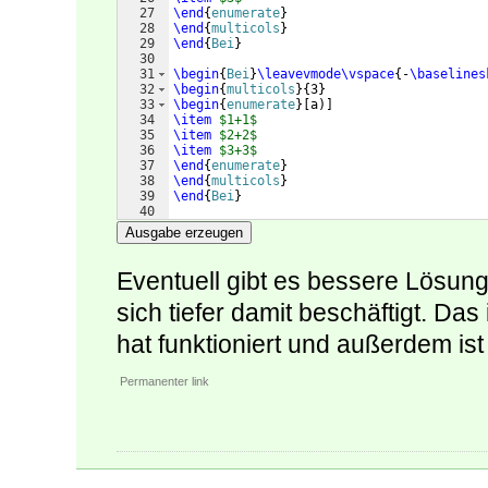
27
\end
{
enumerate
}
28
\end
{
multicols
}
29
\end
{
Bei
}
30
31
\begin
{
Bei
}
\leavevmode\vspace
{
-
\baselines
32
\begin
{
multicols
}
{
3
}
33
\begin
{
enumerate
}
[
a
)]
34
\item
$1+1$
35
\item
$2+2$
36
\item
$3+3$
37
\end
{
enumerate
}
38
\end
{
multicols
}
39
\end
{
Bei
}
40
41
\end
{
document
}
Ausgabe erzeugen
Eventuell gibt es bessere Lösun
sich tiefer damit beschäftigt. Das
hat funktioniert und außerdem is
Permanenter link