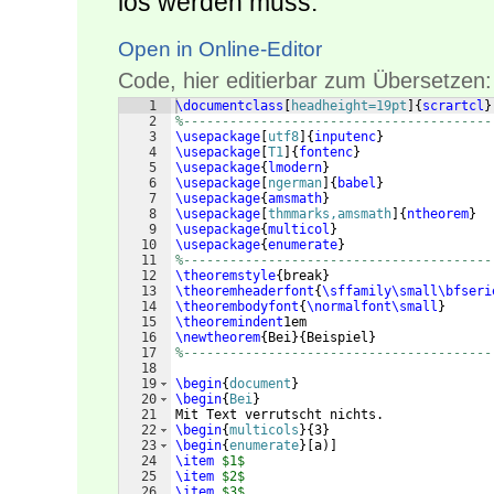
los werden muss:
Open in Online-Editor
Code, hier editierbar zum Übersetzen:
1
\documentclass
[
headheight=19pt
]
{
scrartcl
}
2
%----------------------------------------
3
\usepackage
[
utf8
]
{
inputenc
}
4
\usepackage
[
T1
]
{
fontenc
}
5
\usepackage
{
lmodern
}
6
\usepackage
[
ngerman
]
{
babel
}
7
\usepackage
{
amsmath
}
8
\usepackage
[
thmmarks,amsmath
]
{
ntheorem
}
9
\usepackage
{
multicol
}
10
\usepackage
{
enumerate
}
11
%----------------------------------------
12
\theoremstyle
{
break
}
13
\theoremheaderfont
{
\sffamily\small\bfseri
14
\theorembodyfont
{
\normalfont\small
}
15
\theoremindent
1em
16
\newtheorem
{
Bei
}
{
Beispiel
}
17
%----------------------------------------
18
19
\begin
{
document
}
20
\begin
{
Bei
}
21
Mit Text verrutscht nichts.
22
\begin
{
multicols
}
{
3
}
23
\begin
{
enumerate
}
[
a
)]
24
\item
$1$
25
\item
$2$
26
\item
$3$