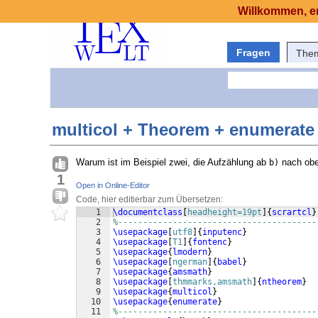
Willkommen, er
Fragen
The
multicol + Theorem + enumerate 
Warum ist im Beispiel zwei, die Aufzählung ab
nach obe
b)
1
Open in Online-Editor
Code, hier editierbar zum Übersetzen:
1
\documentclass
[
headheight=19pt
]
{
scrartcl
}
2
%----------------------------------------
3
\usepackage
[
utf8
]
{
inputenc
}
4
\usepackage
[
T1
]
{
fontenc
}
5
\usepackage
{
lmodern
}
6
\usepackage
[
ngerman
]
{
babel
}
7
\usepackage
{
amsmath
}
8
\usepackage
[
thmmarks,amsmath
]
{
ntheorem
}
9
\usepackage
{
multicol
}
10
\usepackage
{
enumerate
}
11
%----------------------------------------