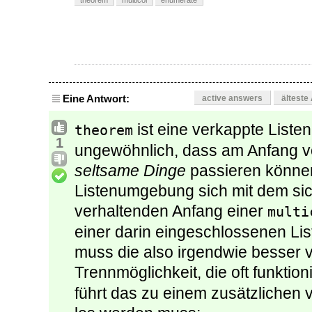
theorem
multicol
enumerate
Eine Antwort:
active answers
älteste
ist eine verkappte Liste
theorem
1
ungewöhnlich, dass am Anfang 
seltsame Dinge
passieren können
Listenumgebung sich mit dem si
verhaltenden Anfang einer
multi
einer darin eingeschlossenen L
muss die also irgendwie besser 
Trennmöglichkeit, die oft funktioni
führt das zu einem zusätzlichen 