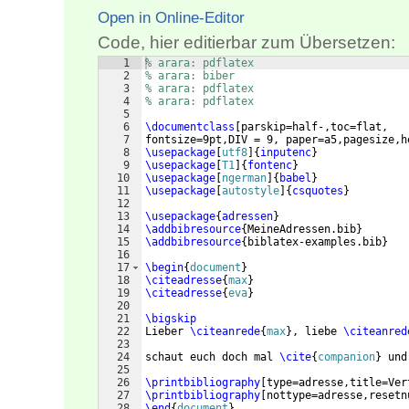
Open in Online-Editor
Code, hier editierbar zum Übersetzen:
1
% arara: pdflatex
2
% arara: biber
3
% arara: pdflatex
4
% arara: pdflatex
5
6
\documentclass
[
parskip=half-,toc=flat,
7
fontsize=9pt,DIV = 9, paper=a5,pagesize,h
8
\usepackage
[
utf8
]
{
inputenc
}
9
\usepackage
[
T1
]
{
fontenc
}
10
\usepackage
[
ngerman
]
{
babel
}
11
\usepackage
[
autostyle
]
{
csquotes
}
12
13
\usepackage
{
adressen
}
14
\addbibresource
{
MeineAdressen.bib
}
15
\addbibresource
{
biblatex-examples.bib
}
16
17
\begin
{
document
}
18
\citeadresse
{
max
}
19
\citeadresse
{
eva
}
20
21
\bigskip
22
Lieber 
\citeanrede
{
max
}
, liebe 
\citeanred
23
24
schaut euch doch mal 
\cite
{
companion
}
 und
25
26
\printbibliography
[
type=adresse,title=Ver
27
\printbibliography
[
nottype=adresse,resetn
28
\end
{
document
}