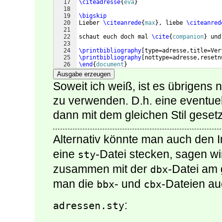
17
\citeadresse
{
eva
}
18
19
\bigskip
20
Lieber 
\citeanrede
{
max
}
, liebe 
\citeanred
21
22
schaut euch doch mal 
\cite
{
companion
}
 und
23
24
\printbibliography
[
type=adresse,title=Ver
25
\printbibliography
[
nottype=adresse,resetn
26
\end
{
document
}
Ausgabe erzeugen
Soweit ich weiß, ist es übrigens n
zu verwenden. D.h. eine eventuell
dann mit dem gleichen Stil gesetz
Alternativ könnte man auch den I
eine
-Datei stecken, sagen w
sty
zusammen mit der
-Datei am 
dbx
man die
- und
-Dateien au
bbx
cbx
:
adressen.sty