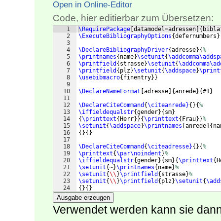
Open in Online-Editor
Code, hier editierbar zum Übersetzen:
1
\RequirePackage
[
datamodel=adressen
]
{
bibla
2
\ExecuteBibliographyOptions
{
defernumbers
}
3
4
\DeclareBibliographyDriver
{
adresse
}
{
%
5
\printnames
{
name
}
\setunit
{
\addcomma\addsp
6
\printfield
{
strasse
}
\setunit
{
\addcomma\ad
7
\printfield
{
plz
}
\setunit
{
\addspace
}
\print
8
\usebibmacro
{
finentry
}}
9
10
\DeclareNameFormat
[
adresse
]
{
anrede
}
{
#1
}
11
12
\DeclareCiteCommand
{
\citeanrede}
{
}
{
%
13
\iffieldequalstr
{
gender
}
{
sm
}
14
{
\printtext
{
Herr
}}
{
\printtext
{
Frau
}}
%
15
\setunit
{
\addspace
}
\printnames
[
anrede
]
{
na
16
{
}
{
}
17
18
\DeclareCiteCommand
{
\citeadresse}
{
}
{
%
19
\printtext
{
\par\noindent
}
%
20
\iffieldequalstr
{
gender
}
{
sm
}
{
\printtext
{
H
21
\setunit
{
~
}
\printnames
{
name
}
%
22
\setunit
{
\\
}
\printfield
{
strasse
}
%
23
\setunit
{
\\
}
\printfield
{
plz
}
\setunit
{
\add
24
{
}
{
}
Ausgabe erzeugen
Verwendet werden kann sie dann