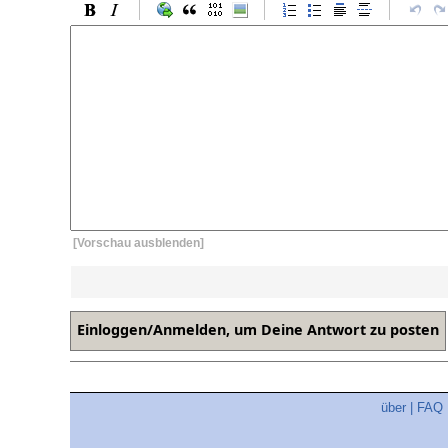
[Vorschau ausblenden]
über
|
FAQ