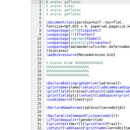
1
% arara: pdflatex
2
% arara: biber
3
% arara: pdflatex
4
% arara: pdflatex
5
6
\documentclass
[
parskip=half-,toc=flat,
7
fontsize=9pt,DIV = 9, paper=a5,pagesize,h
8
\usepackage
[
utf8
]
{
inputenc
}
9
\usepackage
[
T1
]
{
fontenc
}
10
\usepackage
[
ngerman
]
{
babel
}
11
\usepackage
[
autostyle
]
{
csquotes
}
12
\usepackage
[
datamodel=ufischer,defernumbe
13
]
{
biblatex
}
14
\addbibresource
{
MeineAdressen.bib
}
15
16
% Diesen Kram %%%%%%%%%%%%%%
17
%%%%%%%%%%%%%%%%%%%%%
18
%%%%%%%%%%%%%%%%%%%%%
19
%%%%%%%%%%%%%%%%%%%%%
20
21
\DeclareBibliographyDriver
{
adresse
}
{
%
22
\printnames
{
name
}
\setunit
{
\addcomma\addsp
23
\printfield
{
strasse
}
\setunit
{
\addcomma\ad
24
\printfield
{
plz
}
\setunit
{
\addspace
}
\print
25
\usebibmacro
{
finentry
}}
26
27
\DeclareNameFormat
[
adresse
]
{
anrede
}
{
#1
}
28
29
\DeclareCiteCommand
{
\citeanrede}
{
}
{
%
30
\iffieldequalstr
{
gender
}
{
sm
}
31
{
\printtext
{
Herr
}}
{
\printtext
{
Frau
}}
%
32
\setunit
{
\addspace
}
\printnames
[
anrede
]
{
na