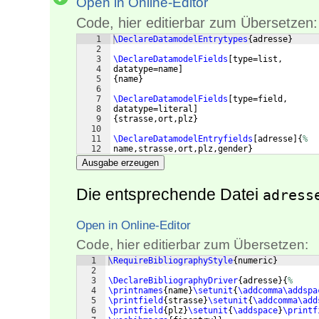
Open in Online-Editor
Code, hier editierbar zum Übersetzen:
1
\DeclareDatamodelEntrytypes
{
adresse
}
2
3
\DeclareDatamodelFields
[
type=list,
4
datatype=name
]
5
{
name
}
6
7
\DeclareDatamodelFields
[
type=field,
8
datatype=literal
]
9
{
strasse,ort,plz
}
10
11
\DeclareDatamodelEntryfields
[
adresse
]
{
%
12
name,strasse,ort,plz,gender
}
Ausgabe erzeugen
Die entsprechende Datei
adress
Open in Online-Editor
Code, hier editierbar zum Übersetzen:
1
\RequireBibliographyStyle
{
numeric
}
2
3
\DeclareBibliographyDriver
{
adresse
}
{
%
4
\printnames
{
name
}
\setunit
{
\addcomma\addspa
5
\printfield
{
strasse
}
\setunit
{
\addcomma\add
6
\printfield
{
plz
}
\setunit
{
\addspace
}
\printf