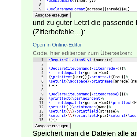
7
\usebibmacro
{
finentry
}}
8
9
\DeclareNameFormat
[
adresse
]
{
anrede
}
{
#1
}
Ausgabe erzeugen
und zu guter Letzt die passende
(Zitierbefehle…):
Open in Online-Editor
Code, hier editierbar zum Übersetzen:
1
\RequireCitationStyle
{
numeric
}
2
3
\DeclareCiteCommand
{
\citeanrede}
{
}
{
%
4
\iffieldequalstr
{
gender
}
{
sm
}
5
{
\printtext
{
Herr
}}
{
\printtext
{
Frau
}}
%
6
\setunit
{
\addspace
}
\printnames
[
anrede
]
{
na
7
{
}
{
}
8
9
\DeclareCiteCommand
{
\citeadresse}
{
}
{
%
10
\printtext
{
\par\noindent
}
%
11
\iffieldequalstr
{
gender
}
{
sm
}
{
\printtext
{
H
12
\setunit
{
~
}
\printnames
{
name
}
%
13
\setunit
{
\\
}
\printfield
{
strasse
}
%
14
\setunit
{
\\
}
\printfield
{
plz
}
\setunit
{
\add
15
{
}
{
}
Ausgabe erzeugen
Speichert man die Dateien alle a