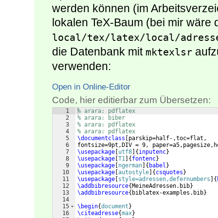
werden können (im Arbeitsverze
lokalen TeX-Baum (bei mir wäre
local/tex/latex/local/adress
die Datenbank mit
aufz
mktexlsr
verwenden:
Open in Online-Editor
Code, hier editierbar zum Übersetzen:
1
% arara: pdflatex
2
% arara: biber
3
% arara: pdflatex
4
% arara: pdflatex
5
\documentclass
[
parskip=half-,toc=flat,
6
fontsize=9pt,DIV = 9, paper=a5,pagesize,h
7
\usepackage
[
utf8
]
{
inputenc
}
8
\usepackage
[
T1
]
{
fontenc
}
9
\usepackage
[
ngerman
]
{
babel
}
10
\usepackage
[
autostyle
]
{
csquotes
}
11
\usepackage
[
style=adressen,defernumbers
]
{
12
\addbibresource
{
MeineAdressen.bib
}
13
\addbibresource
{
biblatex-examples.bib
}
14
15
\begin
{
document
}
16
\citeadresse
{
max
}