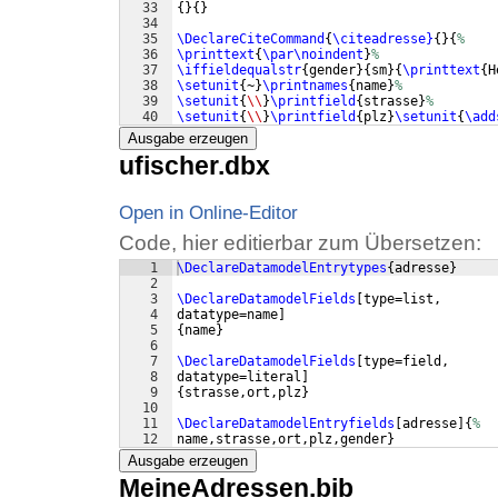
33
{
}
{
}
34
35
\DeclareCiteCommand
{
\citeadresse}
{
}
{
%
36
\printtext
{
\par\noindent
}
%
37
\iffieldequalstr
{
gender
}
{
sm
}
{
\printtext
{
H
38
\setunit
{
~
}
\printnames
{
name
}
%
39
\setunit
{
\\
}
\printfield
{
strasse
}
%
40
\setunit
{
\\
}
\printfield
{
plz
}
\setunit
{
\add
41
{
}
{
}
Ausgabe erzeugen
ufischer.dbx
Open in Online-Editor
Code, hier editierbar zum Übersetzen:
1
\DeclareDatamodelEntrytypes
{
adresse
}
2
3
\DeclareDatamodelFields
[
type=list,
4
datatype=name
]
5
{
name
}
6
7
\DeclareDatamodelFields
[
type=field,
8
datatype=literal
]
9
{
strasse,ort,plz
}
10
11
\DeclareDatamodelEntryfields
[
adresse
]
{
%
12
name,strasse,ort,plz,gender
}
Ausgabe erzeugen
MeineAdressen.bib