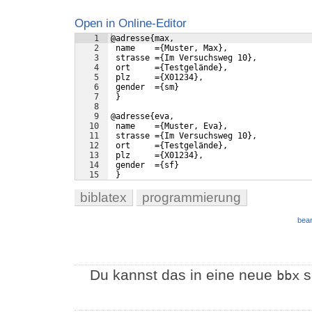
Open in Online-Editor
1
@adresse{max,
2
 name    ={Muster, Max},
3
 strasse ={Im Versuchsweg 10},
4
 ort     ={Testgelände},
5
 plz     ={X01234},
6
 gender  ={sm}
7
 }
8
9
@adresse{eva,
10
 name    ={Muster, Eva},
11
 strasse ={Im Versuchsweg 10},
12
 ort     ={Testgelände},
13
 plz     ={X01234},
14
 gender  ={sf}
15
 }
biblatex
programmierung
bear
Du kannst das in eine neue
s
bbx