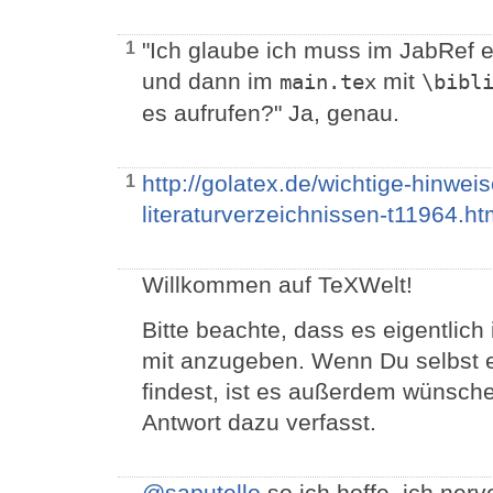
"Ich glaube ich muss im JabRef ei
1
und dann im
mit
main.tex
\bibl
es aufrufen?" Ja, genau.
http://golatex.de/wichtige-hinwei
1
literaturverzeichnissen-t11964.ht
Willkommen auf TeXWelt!
Bitte beachte, dass es eigentlich 
mit anzugeben. Wenn Du selbst e
findest, ist es außerdem wünsch
Antwort dazu verfasst.
@saputello
so ich hoffe, ich nerve