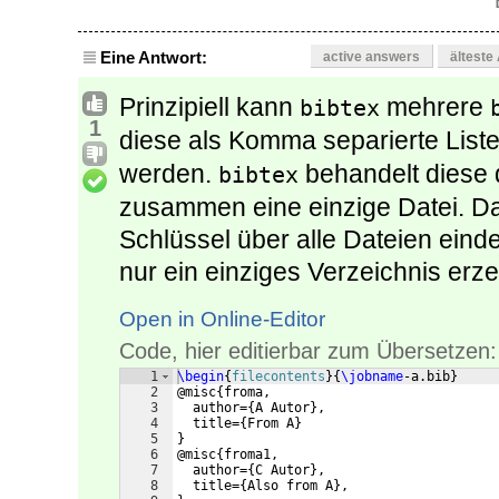
Eine Antwort:
active answers
älteste
Prinzipiell kann
mehrere
bibtex
1
diese als Komma separierte List
werden.
behandelt diese 
bibtex
zusammen eine einzige Datei. Da
Schlüssel über alle Dateien ein
nur ein einziges Verzeichnis erze
Open in Online-Editor
Code, hier editierbar zum Übersetzen:
1
\begin
{
filecontents
}
{
\jobname
-a.bib
}
2
@misc
{
froma,
3
  author=
{
A Autor
}
,
4
  title=
{
From A
}
5
}
6
@misc
{
froma1,
7
  author=
{
C Autor
}
,
8
  title=
{
Also from A
}
,