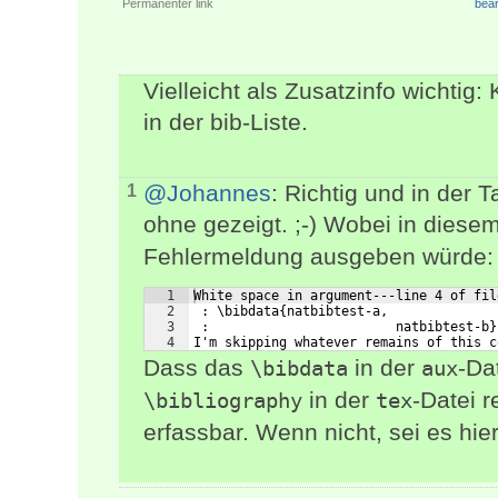
Permanenter link
bear
Vielleicht als Zusatzinfo wicht
in der bib-Liste.
@Johannes
: Richtig und in der 
1
ohne gezeigt. ;-) Wobei in diese
Fehlermeldung ausgeben würde:
1
White space in argument---line 4 of fil
2
 : \bibdata{natbibtest-a,
3
 :                        natbibtest-b}
4
I'm skipping whatever remains of this c
Dass das
in der
-Da
\bibdata
aux
in der
-Datei re
\bibliography
tex
erfassbar. Wenn nicht, sei es hie