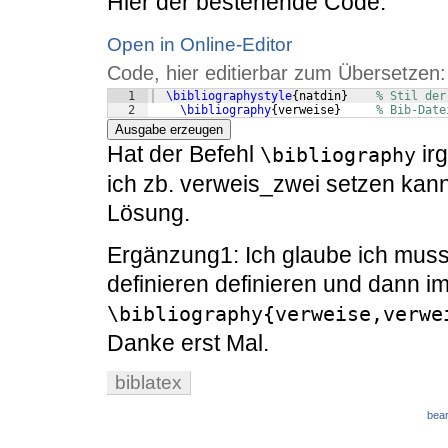
Hier der bestehende Code:
Open in Online-Editor
Code, hier editierbar zum Übersetzen:
1
\bibliographystyle
{
natdin
}
% Stil der
2
\bibliography
{
verweise
}
% Bib-Date
Ausgabe erzeugen
Hat der Befehl
ir
\bibliography
ich zb. verweis_zwei setzen kann
Lösung.
Ergänzung1: Ich glaube ich muss 
definieren definieren und dann im
\bibliography{verweise,verwe
Danke erst Mal.
biblatex
bear