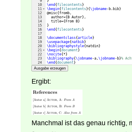
9
}
10
\end
{
filecontents
}
11
\begin
{
filecontents
}
{
\jobname
-b.bib
}
12
@misc
{
fromb,
13
  author=
{
B Autor
}
,
14
  title=
{
From B
}
15
}
16
\end
{
filecontents
}
17
18
\documentclass
{
article
}
19
\usepackage
{
natbib
}
20
\bibliographystyle
{
natdin
}
21
\begin
{
document
}
22
\nocite
{
*
}
23
\bibliography
{
\jobname
-a,
\jobname
-b
}
% Ach
24
\end
{
document
}
Ausgabe erzeugen
Ergibt:
Manchmal ist das genau richtig,