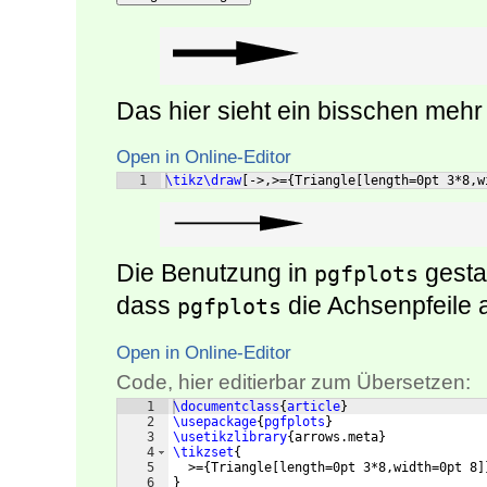
Das hier sieht ein bisschen mehr
Open in Online-Editor
1
\tikz\draw
[
->,>=
{
Triangle
[
length=0pt 3*8,w
Die Benutzung in
gestal
pgfplots
dass
die Achsenpfeile 
pgfplots
Open in Online-Editor
Code, hier editierbar zum Übersetzen:
1
\documentclass
{
article
}
2
\usepackage
{
pgfplots
}
3
\usetikzlibrary
{
arrows.meta
}
4
\tikzset
{
5
  >=
{
Triangle
[
length=0pt 3*8,width=0pt 8
]
6
}