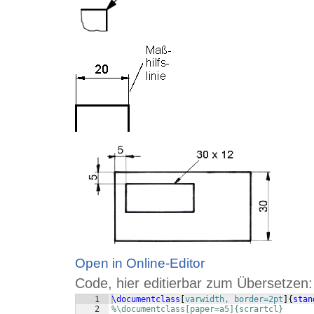
Open in Online-Editor
Code, hier editierbar zum Übersetzen:
1
\documentclass
[
varwidth, border=2pt
]
{
stan
2
%\documentclass[paper=a5]{scrartcl}