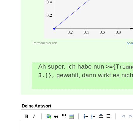
Permanenter link
bear
Ah super. Ich habe nun
>={Trian
gewählt, dann wirkt es nicht
3.]},
Deine Antwort