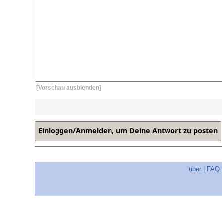
[Vorschau ausblenden]
über
|
FAQ