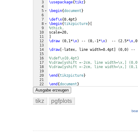
3
\usepackage
{
tikz
}
4
5
\begin
{
document
}
6
7
\def\x
{
0.4pt
}
8
\begin
{
tikzpicture
}
[
9
%thick, 
10
scale=20,
11
]
12
\draw
(
0,1*
\x
)
 -- 
(
0,-1*
\x
)
  -- 
(
2.5*
\x
,0
13
14
\draw
[
-latex, line width=0.4pt
]
(
0,0
)
 -- 
15
16
%\def\x{0.4pt}
17
%\draw[yshift =-2cm, line width=\x,] (0,0
18
%\draw[yshift =-2cm, line width=\x,] (0,1
19
20
\end
{
tikzpicture
}
21
22
\end
{
document
}
Ausgabe erzeugen
tikz
pgfplots
bear