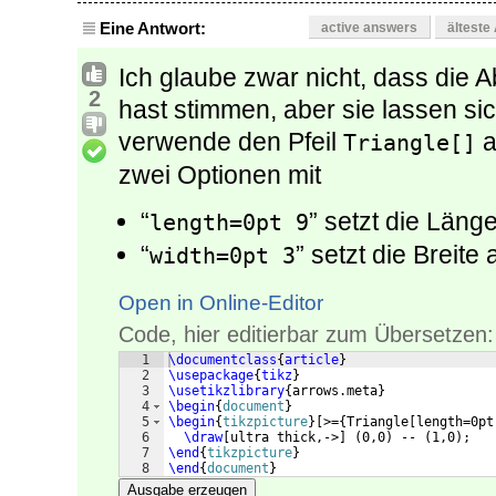
Eine Antwort:
active answers
älteste
Ich glaube zwar nicht, dass die
2
hast stimmen, aber sie lassen sic
verwende den Pfeil
a
Triangle[]
zwei Optionen mit
“
” setzt die Läng
length=0pt 9
“
” setzt die Breite 
width=0pt 3
Open in Online-Editor
Code, hier editierbar zum Übersetzen:
1
\documentclass
{
article
}
2
\usepackage
{
tikz
}
3
\usetikzlibrary
{
arrows.meta
}
4
\begin
{
document
}
5
\begin
{
tikzpicture
}
[
>=
{
Triangle
[
length=0pt
6
\draw
[
ultra thick,->
]
(
0,0
)
 -- 
(
1,0
)
;  
7
\end
{
tikzpicture
}
8
\end
{
document
}
Ausgabe erzeugen