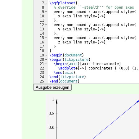
7
\pgfplotsset
{
8
% override ``-stealth'' for open axes
9
  every non boxed x axis/.append style=
{
10
    x axis line style=
{
->
}
11
}
,
12
  every non boxed y axis/.append style=
{
13
    y axis line style=
{
->
}
14
}
,
15
  every non boxed z axis/.append style=
{
16
    z axis line style=
{
->
}
17
}
18
}
19
\begin
{
document
}
20
\begin
{
tikzpicture
}
21
\begin
{
axis
}
[
axis lines=middle
]
22
\addplot
+
[
->
]
 coordinates 
{
(
0,0
)
(
1,
23
\end
{
axis
}
24
\end
{
tikzpicture
}
25
\end
{
document
}
Ausgabe erzeugen