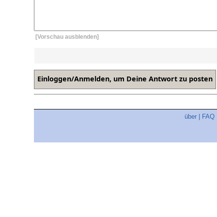
[Vorschau ausblenden]
über
|
FAQ