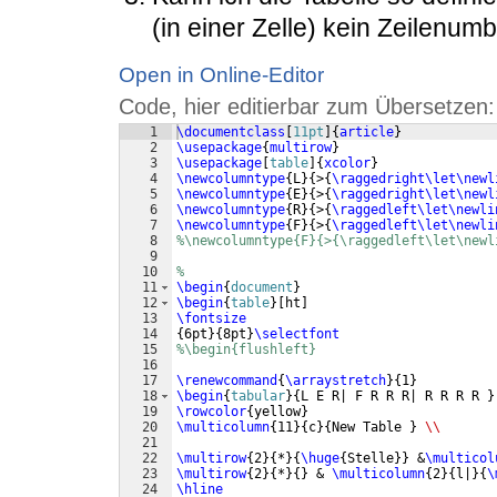
(in einer Zelle) kein Zeilenu
Open in Online-Editor
Code, hier editierbar zum Übersetzen:
1
\documentclass
[
11pt
]
{
article
}
2
\usepackage
{
multirow
}
3
\usepackage
[
table
]
{
xcolor
}
4
\newcolumntype
{
L
}
{
>
{
\raggedright\let\newl
5
\newcolumntype
{
E
}
{
>
{
\raggedright\let\newl
6
\newcolumntype
{
R
}
{
>
{
\raggedleft\let\newli
7
\newcolumntype
{
F
}
{
>
{
\raggedleft\let\newli
8
%\newcolumntype{F}{>{\raggedleft\let\newl
9
10
%
11
\begin
{
document
}
12
\begin
{
table
}
[
ht
]
13
\fontsize
14
{
6pt
}
{
8pt
}
\selectfont
15
%\begin{flushleft}
16
17
\renewcommand
{
\arraystretch
}
{
1
}
18
\begin
{
tabular
}
{
L E R| F R R R| R R R R 
}
19
\rowcolor
{
yellow
}
20
\multicolumn
{
11
}
{
c
}
{
New Table 
}
\\
21
22
\multirow
{
2
}
{
*
}
{
\huge
{
Stelle
}}
 &
\multicol
23
\multirow
{
2
}
{
*
}
{
}
 & 
\multicolumn
{
2
}
{
l|
}
{
\
24
\hline