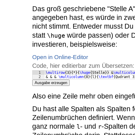
Das groß geschriebene "Stelle A
angegeben hast, es würde in zwe
nicht stimmt. Entweder musst Du 
statt
würde passen) oder D
\huge
investieren, beispielsweise:
Open in Online-Editor
Code, hier editierbar zum Übersetzen:
1
\multirow
{
3
}
{
*
}
{
\huge
{
Stelle
}}
 &
\multicolu
2
& & & 
\multicolumn
{
8
}
{
l
}
{
\textbf
{
Qudrant 3
Ausgabe erzeugen
Also eine Zeile mehr oben eingef
Du hast alle Spalten als Spalten f
Zeilenumbrüchen definiert. Wenn 
ganz normale
- und
-Spalten de
l
r