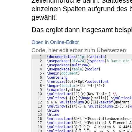
Zeilenumbrüche darin. Stattdess
einzelnen Spalten aufgrund des br
gewählt.
Das ergibt dann insgesamt beisp
Open in Online-Editor
Code, hier editierbar zum Übersetzen:
1
\documentclass
[
11pt
]
{
article
}
2
\usepackage
[
DIV=24
]
{
typearea
}
% Damit die 
3
\usepackage
{
multirow
}
4
\usepackage
[
table
]
{
xcolor
}
5
\begin
{
document
}
6
\centering
7
\fontsize
{
6pt
}
{
8pt
}
\selectfont
8
\begin
{
tabular
}
{
llr|*4r|*4r
}
9
\rowcolor
{
yellow
}
10
\multicolumn
{
11
}
{
c
}
{
New Table 
}
\\
11
\multirow
{
3
}
{
*
}
{
\huge
{
Stelle
}}
 &
\multicol
12
& & & 
\multicolumn
{
8
}
{
l
}
{
\textbf
{
Qudrant 
13
\multirow
{
2
}
{
*
}
{
}
 & 
\multicolumn
{
2
}
{
l|
}
{
\
14
\hline
15
\hline
16
\multicolumn
{
3
}
{
l|
}
{
Messstellenbezeichnun
17
\multicolumn
{
3
}
{
l|
}
{
Position
}
 & Element &
18
\multicolumn
{
3
}
{
l|
}
{
}
  & Knoten &  & 4461
19
\multicolumn
{
3
}
{
l|
}
{
}
  &  &  &  &  & z & 