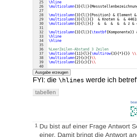
25
\hline
26
\multicolumn
{
3
}
{
l|
}
{
Messstellenbezeichnun
27
28
\multicolumn
{
3
}
{
l|
}
{
Position
}
 & Element &
29
\multicolumn
{
3
}
{
l|
}
{
}
  & Knoten &  & 4461
30
\multicolumn
{
3
}
{
l|
}
{
}
  &  &  &  &  & z & 
31
32
\multicolumn
{
3
}
{
l|
}
{
\textbf
{
Komponente
}}
 
33
\hline
34
\hline
35
36
%LeerZeilen-Abstand 3 Zeilen
37
\multicolumn
{
11
}
{
l
}
{
\multirow
{
3
}
{
*
}
{
}}
\\
38
\multicolumn
{
2
}
{
c
}
{
}
\\
39
\multicolumn
{
2
}
{
c
}
{
}
\\
40
41
\textbf
{
Spannungen am Nachweispunkt:
}
   &
Ausgabe erzeugen
FYI: die
werde ich betref
\hlines
tabellen
bear
Du bist auf einer Frage Antwort Se
1
einer. Damit bringt die Antwort 