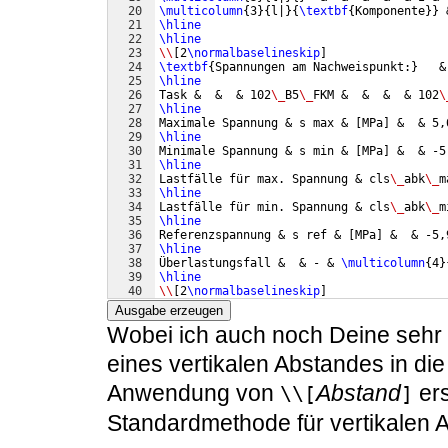
20
\multicolumn
{
3
}
{
l|
}
{
\textbf
{
Komponente
}}
 
21
\hline
22
\hline
23
\\
[
2
\normalbaselineskip
]
24
\textbf
{
Spannungen am Nachweispunkt:
}
   &
25
\hline
26
Task &  &  & 102
\_
B5
\_
FKM &  &  &  & 102
\
27
\hline
28
Maximale Spannung & s max & 
[
MPa
]
 &  & 5,
29
\hline
30
Minimale Spannung & s min & 
[
MPa
]
 &  & -5
31
\hline
32
Lastfälle für max. Spannung & cls
\_
abk
\_
m
33
\hline
34
Lastfälle für min. Spannung & cls
\_
abk
\_
m
35
\hline
36
Referenzspannung & s ref & 
[
MPa
]
 &  & -5,
37
\hline
38
Überlastungsfall &  & - & 
\multicolumn
{
4
}
39
\hline
40
\\
[
2
\normalbaselineskip
]
41
%LeerZeilen-Abstand 3 Zeilen
Ausgabe erzeugen
Wobei ich auch noch Deine sehr
eines vertikalen Abstandes in die
Anwendung von
Abstand
ers
\\[
]
Standardmethode für vertikalen A