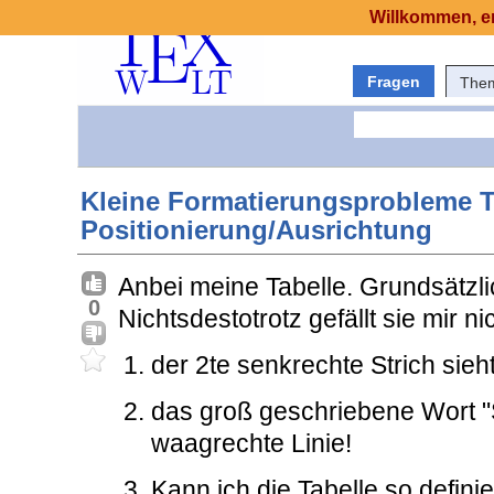
Willkommen, er
Fragen
The
Kleine Formatierungsprobleme T
Positionierung/Ausrichtung
Anbei meine Tabelle. Grundsätzlic
0
Nichtsdestotrotz gefällt sie mir nic
der 2te senkrechte Strich sieht
das groß geschriebene Wort "S
waagrechte Linie!
Kann ich die Tabelle so defini