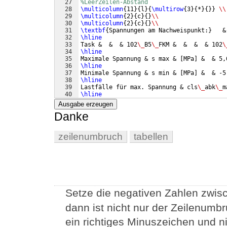
27
%LeerZeilen-Abstand 
28
\multicolumn
{
11
}
{
l
}
{
\multirow
{
3
}
{
*
}
{
}}
\\
29
\multicolumn
{
2
}
{
c
}
{
}
\\
30
\multicolumn
{
2
}
{
c
}
{
}
\\
31
\textbf
{
Spannungen am Nachweispunkt:
}
   &
32
\hline
33
Task &  &  & 102
\_
B5
\_
FKM &  &  &  & 102
\
34
\hline
35
Maximale Spannung & s max & 
[
MPa
]
 &  & 5,
36
\hline
37
Minimale Spannung & s min & 
[
MPa
]
 &  & -5
38
\hline
39
Lastfälle für max. Spannung & cls
\_
abk
\_
m
40
\hline
41
Lastfälle für min. Spannung & cls
\_
abk
\_
m
Ausgabe erzeugen
Danke
zeilenumbruch
tabellen
Setze die negativen Zahlen zwis
dann ist nicht nur der Zeilenumb
ein richtiges Minuszeichen und ni