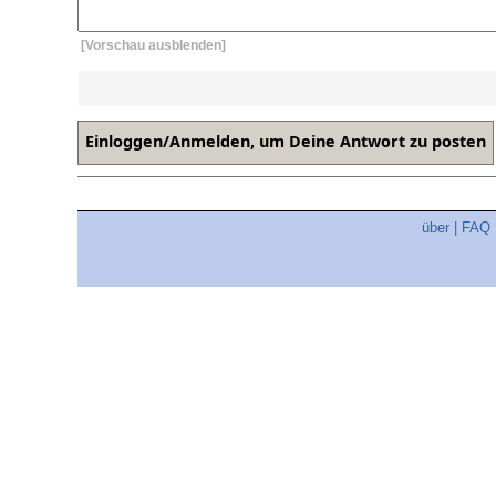
[Vorschau ausblenden]
über
|
FAQ