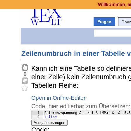
Willkommen, er
Fragen
The
Zeilenumbruch in einer Tabelle 
Kann ich eine Tabelle so definier
0
einer Zelle) kein Zeilenumbruch 
Tabellen-Reihe:
Open in Online-Editor
Code, hier editierbar zum Übersetzen:
1
Referenzspannung & s ref & 
[
MPa
]
 &  & -5,5
2
\hline
Ausgabe erzeugen
Code: