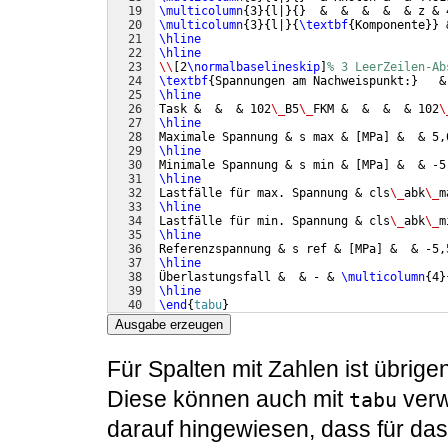
19
\multicolumn
{
3
}
{
l|
}
{
}
  &  &  &  &  & z & 
20
\multicolumn
{
3
}
{
l|
}
{
\textbf
{
Komponente
}}
 
21
\hline
22
\hline
23
\\
[
2
\normalbaselineskip
]
% 3 LeerZeilen-Ab
24
\textbf
{
Spannungen am Nachweispunkt:
}
   &
25
\hline
26
Task &  &  & 102
\_
B5
\_
FKM &  &  &  & 102
\
27
\hline
28
Maximale Spannung & s max & 
[
MPa
]
 &  & 5,
29
\hline
30
Minimale Spannung & s min & 
[
MPa
]
 &  & -5
31
\hline
32
Lastfälle für max. Spannung & cls
\_
abk
\_
m
33
\hline
34
Lastfälle für min. Spannung & cls
\_
abk
\_
m
35
\hline
36
Referenzspannung & s ref & 
[
MPa
]
 &  & -5,
37
\hline
38
Überlastungsfall &  & - & 
\multicolumn
{
4
}
39
\hline
40
\end
{
tabu
}
41
\end
{
document
}
Ausgabe erzeugen
Für Spalten mit Zahlen ist übrig
Diese können auch mit
verw
tabu
darauf hingewiesen, dass für da