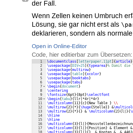
der Fall.
Wenn Zellen keinen Umbruch erfah
Lösung, sie gar nicht erst als
\pa
deklarieren, sondern als normal
Open in Online-Editor
Code, hier editierbar zum Übersetzen:
1
\documentclass
[
letterpaper,11pt
]
{
article
}
2
\usepackage
[
DIV=25
]
{
typearea
}
% Damit die 
3
\usepackage
{
multirow
}
4
\usepackage
[
table
]
{
xcolor
}
5
\usepackage
{
booktabs
}
6
\usepackage
{
tabu
}
7
\begin
{
document
}
8
\centering
9
\fontsize
{
6pt
}
{
8pt
}
\selectfont
10
\begin
{
tabu
}
{
llr|*4r|*4r
}
11
\multicolumn
{
11
}
{
c
}
{
New Table 
}
\\
12
\multirow
{
2
}
{
*
}
{
\huge
{
Stelle
}}
 &
\multicol
13
\multirow
{
2
}
{
*
}
{
}
 & 
\multicolumn
{
2
}
{
l|
}
{
\
14
\hline
15
\hline
16
\multicolumn
{
3
}
{
l|
}
{
Messstellenbezeichnun
17
\multicolumn
{
3
}
{
l|
}
{
Position
}
 & Element &
18
\multicolumn
{
3
}
{
l|
}
{
}
  & Knoten &  & 4461