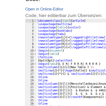
Open in Online-Editor
Code, hier editierbar zum Übersetzen:
1
\documentclass
[
11pt
]
{
article
}
2
\usepackage
{
multirow
}
3
\usepackage
[
table
]
{
xcolor
}
4
\usepackage
{
booktabs
}
5
\usepackage
{
tabu
}
6
\newcolumntype
{
L
}
{
>
{
\raggedright\let\newl
7
\newcolumntype
{
E
}
{
>
{
\raggedright\let\newl
8
\newcolumntype
{
R
}
{
>
{
\raggedleft\let\newli
9
\newcolumntype
{
F
}
{
>
{
\raggedleft\let\newli
10
\begin
{
document
}
11
\begin
{
table
}
12
\fontsize
13
{
6pt
}
{
8pt
}
\selectfont
14
\begin
{
tabu
}
{
L E R| F R R R| R R R R 
}
15
\multicolumn
{
11
}
{
c
}
{
New Table 
}
\\
16
\multirow
{
2
}
{
*
}
{
\huge
{
Stelle
}}
 &
\multicol
17
\multirow
{
2
}
{
*
}
{
}
 & 
\multicolumn
{
2
}
{
l|
}
{
\
18
\hline
19
\hline
20
\multicolumn
{
3
}
{
l|
}
{
Messstellenbezeichnun
21
\multicolumn
{
3
}
{
l|
}
{
Position
}
 & Element &
22
\multicolumn
{
3
}
{
l|
}
{
}
  & Knoten &  & 4461
23
\multicolumn
{
3
}
{
l|
}
{
}
  &  &  &  &  & z & 
24
\multicolumn
{
3
}
{
l|
}
{
\textbf
{
Komponente
}}
 
25
\hline
26
\hline