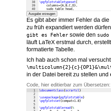
38
\pgfplotstabletypeset
[
39
    columns=
{
A,B,C,D
}
,
40
    sudo table head,
41
]
\loadedtable
Ausgabe erzeugen
Es gibt aber immer Fehler da die
zu früh expandiert werden dürfe
sowie den
gibt es Fehler
sudo
läuft LaTeX erstmal durch, erstellt
formatierte Tabelle.
Ich hab auch schon mal versucht 
\multicolumn{2}{c}{OP1}&\mul
in der Datei bereit zu stellen und
Code, hier editierbar zum Übersetzen:
1
\documentclass
{
scrartcl
}
2
3
\usepackage
{
pgfplotstable
}
4
\pgfplotsset
{
compat=1.8
}
5
6
\pgfplotstableread
{
%