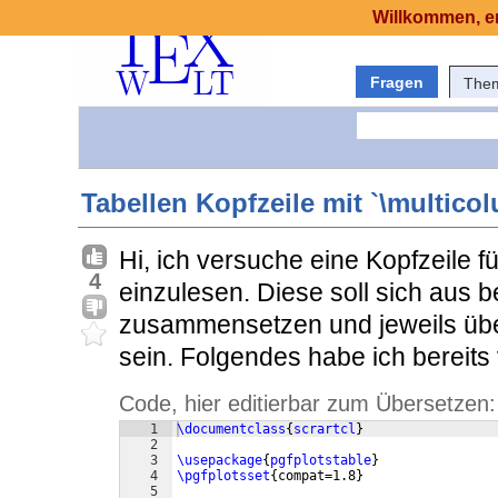
Willkommen, er
Fragen
The
Tabellen Kopfzeile mit `\multico
Hi, ich versuche eine Kopfzeile fü
4
einzulesen. Diese soll sich aus b
zusammensetzen und jeweils über 
sein. Folgendes habe ich bereits
Code, hier editierbar zum Übersetzen:
1
\documentclass
{
scrartcl
}
2
3
\usepackage
{
pgfplotstable
}
4
\pgfplotsset
{
compat=1.8
}
5