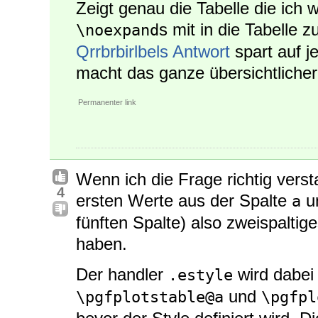
Zeigt genau die Tabelle die ich wo
s mit in die Tabelle 
\noexpand
Qrrbrbirlbels Antwort
spart auf j
macht das ganze übersichtlicher
Permanenter link
Wenn ich die Frage richtig verst
4
ersten Werte aus der Spalte
u
a
fünften Spalte) also zweispaltig
haben.
Der handler
wird dabei
.estyle
und
\pgfplotstable@a
\pgfpl