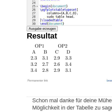
24
25
\begin
{
document
}
26
\pgfplotstabletypeset
[
27
    columns=
{
A,B,C,D
}
,
28
    sudo table head,
29
]
\loadedtable
30
\end
{
document
}
Ausgabe erzeugen
Resultat
Permanenter link
bear
Schon mal danke für deine Mühe. 
Möglichkeit in der Tabelle zu sag