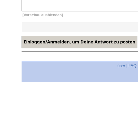
[Vorschau ausblenden]
über
|
FAQ