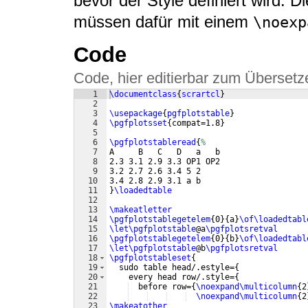
bevor der Style definiert wird. 
müssen dafür mit einem
\noexp
Code
Code, hier editierbar zum Übersetz
1
\documentclass
{
scrartcl
}
2
3
\usepackage
{
pgfplotstable
}
4
\pgfplotsset
{
compat=1.8
}
5
6
\pgfplotstableread
{
%
7
A     B   C   D   a   b
8
2.3 3.1 2.9 3.3 OP1 OP2
9
3.2 2.7 2.6 3.4 5 2
10
3.4 2.8 2.9 3.1 a b
11
}
\loadedtable
12
13
\makeatletter
14
\pgfplotstablegetelem
{
0
}
{
a
}
\of\loadedtabl
15
\let\pgfplotstable
@a
\pgfplotsretval
16
\pgfplotstablegetelem
{
0
}
{
b
}
\of\loadedtabl
17
\let\pgfplotstable
@b
\pgfplotsretval
18
\pgfplotstableset
{
19
  sudo table head/.estyle=
{
20
    every head row/.style=
{
21
  before row=
{
\noexpand\multicolumn
{
2
22
\noexpand\multicolumn
{
2
23
\makeatother