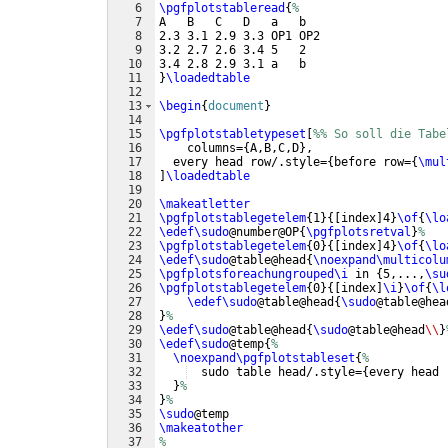
6
\pgfplotstableread
{
%
7
A   B   C   D   a   b
8
2.3 3.1 2.9 3.3 OP1 OP2
9
3.2 2.7 2.6 3.4 5   2
10
3.4 2.8 2.9 3.1 a   b
11
}
\loadedtable
12
13
\begin
{
document
}
14
15
\pgfplotstabletypeset
[
%% So soll die Tabe
16
    columns=
{
A,B,C,D
}
,
17
  every head row/.style=
{
before row=
{
\mul
18
]
\loadedtable
19
20
\makeatletter
21
\pgfplotstablegetelem
{
1
}
{[
index
]
4
}
\of
{
\lo
22
\edef\sudo
@number@OP
{
\pgfplotsretval
}
%
23
\pgfplotstablegetelem
{
0
}
{[
index
]
4
}
\of
{
\lo
24
\edef\sudo
@table@head
{
\noexpand\multicolu
25
\pgfplotsforeachungrouped\i
 in 
{
5,...,
\su
26
\pgfplotstablegetelem
{
0
}
{[
index
]
\i
}
\of
{
\l
27
\edef\sudo
@table@head
{
\sudo
@table@hea
28
}
%
29
\edef\sudo
@table@head
{
\sudo
@table@head
\\
}
30
\edef\sudo
@temp
{
%
31
\noexpand\pgfplotstableset
{
%
32
  sudo table head/.style=
{
every head 
33
}
%
34
}
%
35
\sudo
@temp
36
\makeatother
37
%