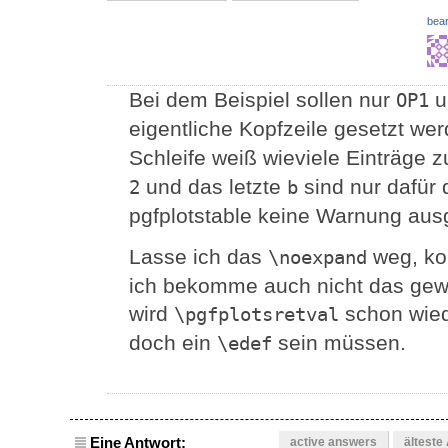
bear
Bei dem Beispiel sollen nur
u
OP1
eigentliche Kopfzeile gesetzt we
Schleife weiß wieviele Einträge z
und das letzte
sind nur dafür d
2
b
pgfplotstable keine Warnung ausgi
Lasse ich das
weg, ko
\noexpand
ich bekomme auch nicht das gew
wird
schon wiede
\pgfplotsretval
doch ein
sein müssen.
\edef
Eine Antwort:
active answers
älteste