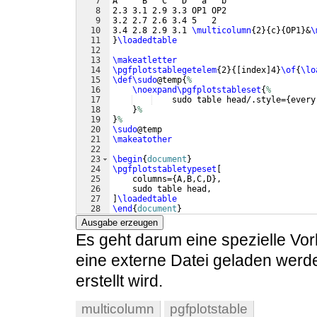
7
A     B   C   D   a   b
8
2.3 3.1 2.9 3.3 OP1 OP2
9
3.2 2.7 2.6 3.4 5   2
10
3.4 2.8 2.9 3.1 
\multicolumn
{
2
}
{
c
}
{
OP1
}
&
\
11
}
\loadedtable
12
13
\makeatletter
14
\pgfplotstablegetelem
{
2
}
{[
index
]
4
}
\of
{
\lo
15
\def\sudo
@temp
{
%
16
\noexpand\pgfplotstableset
{
%
17
    sudo table head/.style=
{
every
18
}
%
19
}
%
20
\sudo
@temp
21
\makeatother
22
23
\begin
{
document
}
24
\pgfplotstabletypeset
[
25
    columns=
{
A,B,C,D
}
,
26
    sudo table head,
27
]
\loadedtable
28
\end
{
document
}
Ausgabe erzeugen
Es geht darum eine spezielle Vorl
eine externe Datei geladen werd
erstellt wird.
multicolumn
pgfplotstable