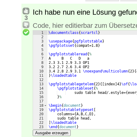
Ich habe nun eine Lösung gefun
3
Code, hier editierbar zum Übersetz
1
\documentclass
{
scrartcl
}
2
3
\usepackage
{
pgfplotstable
}
4
\pgfplotsset
{
compat=1.8
}
5
6
\pgfplotstableread
{
%
7
A     B   C   D   a   
8
2.3 3.1 2.9 3.3 OP1 
9
3.2 2.7 2.6 3.4 OP2 
10
3.4 2.8 2.9 3.1 
\noexpand\multicolumn
{
2
}
{
11
}
\loadedtable
12
13
\pgfplotstablegetelem
{
2
}
{[
index
]
4
}
\of
{
\lo
14
\pgfplotstableset
{
%
15
    sudo table head/.estyle=
{
ever
16
}
%
17
18
\begin
{
document
}
19
\pgfplotstabletypeset
[
20
    columns=
{
A,B,C,D
}
,
21
    sudo table head,
22
]
\loadedtable
23
\end
{
document
}
Ausgabe erzeugen