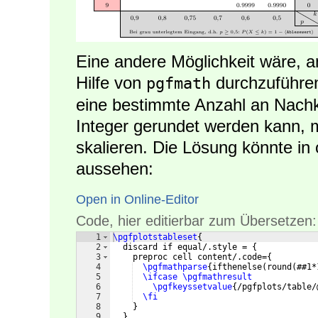
Eine andere Möglichkeit wäre, a
Hilfe von
durchzuführe
pgfmath
eine bestimmte Anzahl an Nach
Integer gerundet werden kann,
skalieren. Die Lösung könnte in 
aussehen:
Open in Online-Editor
Code, hier editierbar zum Übersetzen:
1
\pgfplotstableset
{
2
  discard if equal/.style = 
{
3
    preproc cell content/.code=
{
4
\pgfmathparse
{
ifthenelse
(
round
(
##1*
5
\ifcase
\pgfmathresult
6
\pgfkeyssetvalue
{
/pgfplots/table/
7
\fi
8
}
9
}
,