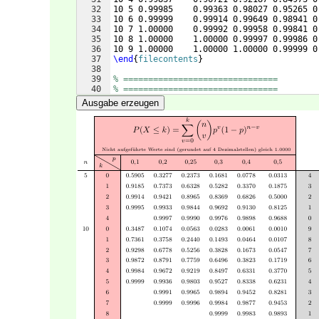
32
10 5 0.99985    0.99363 0.98027 0.95265 0
33
10 6 0.99999    0.99914 0.99649 0.98941 0
34
10 7 1.00000    0.99992 0.99958 0.99841 0
35
10 8 1.00000    1.00000 0.99997 0.99986 0
36
10 9 1.00000    1.00000 1.00000 0.99999 0
37
\end
{
filecontents
}
38
39
% ===============================
40
% ===============================
41
% Tabelle Summierte Binomial-Verteilung (
Ausgabe erzeugen