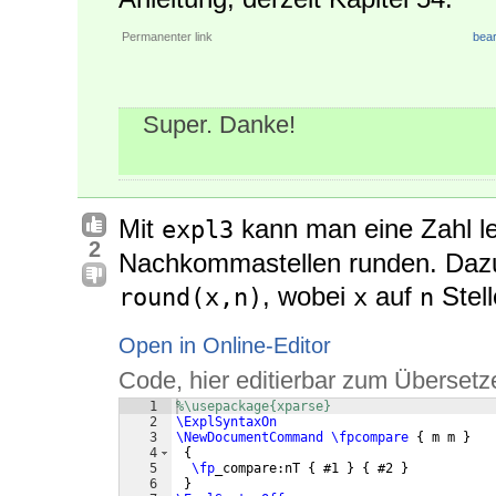
Permanenter link
bear
Super. Danke!
Mit
kann man eine Zahl lei
expl3
2
Nachkommastellen runden. Daz
, wobei
auf
Stell
round(x,n)
x
n
Open in Online-Editor
Code, hier editierbar zum Übersetz
1
%\usepackage{xparse}
2
\ExplSyntaxOn
3
\NewDocumentCommand
\fpcompare
{
 m m 
}
4
{
5
\fp
_compare:nT 
{
 #1 
}
{
 #2 
}
6
}