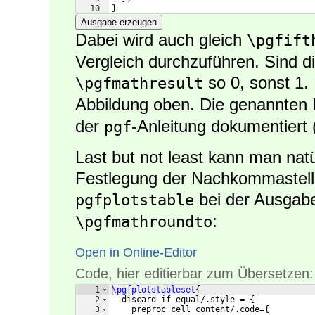
10
}
Ausgabe erzeugen
Dabei wird auch gleich
\pgfift
Vergleich durchzuführen. Sind di
so 0, sonst 1. 
\pgfmathresult
Abbildung oben. Die genannten
der
-Anleitung dokumentiert (
pgf
Last but not least kann man natü
Festlegung der Nachkommastell
bei der Ausgabe
pgfplotstable
:
\pgfmathroundto
Open in Online-Editor
Code, hier editierbar zum Übersetzen:
1
\pgfplotstableset
{
2
  discard if equal/.style = 
{
3
    preproc cell content/.code=
{