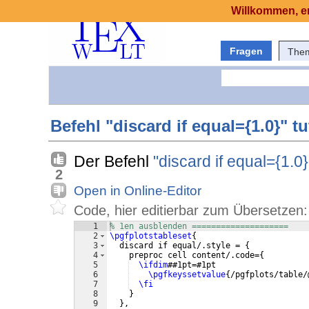
Willkommen, er
Fragen
The
Befehl "discard if equal={1.0}" tu
Der Befehl
"discard if equal={1.0}
2
Open in Online-Editor
Code, hier editierbar zum Übersetzen:
1
% 1en ausblenden ====================
2
\pgfplotstableset
{
3
  discard if equal/.style = 
{
4
    preproc cell content/.code=
{
5
\ifdim
##1pt=#1pt
6
\pgfkeyssetvalue
{
/pgfplots/table/
7
\fi
8
}
9
}
,