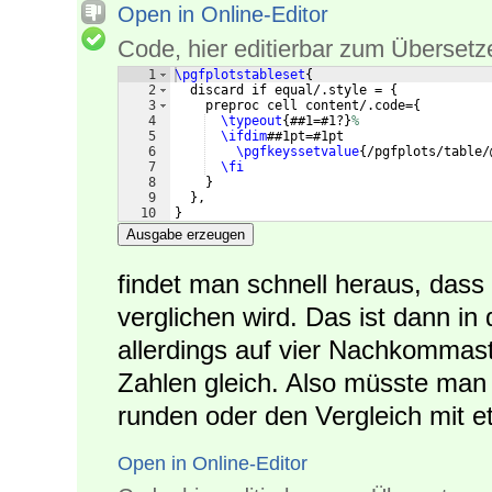
Open in Online-Editor
Code, hier editierbar zum Übersetz
1
\pgfplotstableset
{
2
  discard if equal/.style = 
{
3
    preproc cell content/.code=
{
4
\typeout
{
##1=#1?
}
%
5
\ifdim
##1pt=#1pt
6
\pgfkeyssetvalue
{
/pgfplots/table/
7
\fi
8
}
9
}
,
10
}
Ausgabe erzeugen
findet man schnell heraus, dass 
verglichen wird. Das ist dann in 
allerdings auf vier Nachkommast
Zahlen gleich. Also müsste man 
runden oder den Vergleich mit 
Open in Online-Editor