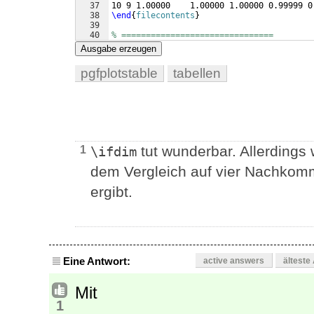
37
10 9 1.00000    1.00000 1.00000 0.99999 0
38
\end
{
filecontents
}
39
40
% ===============================
41
% ===============================
Ausgabe erzeugen
pgfplotstable
tabellen
tut wunderbar. Allerdings
1
\ifdim
dem Vergleich auf vier Nachkom
ergibt.
Eine Antwort:
active answers
älteste
Mit
1