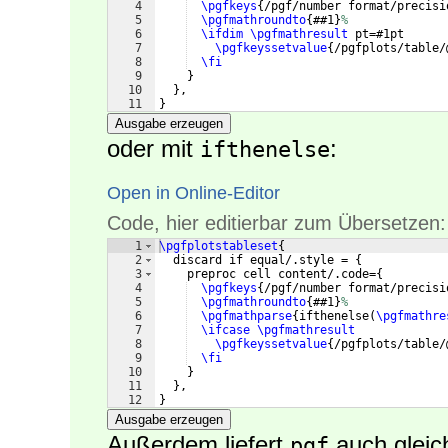
4
\pgfkeys
{
/pgf/number format/precisi
5
\pgfmathroundto
{
##1
}
%
6
\ifdim
\pgfmathresult
 pt=#1pt
7
\pgfkeyssetvalue
{
/pgfplots/table/
8
\fi
9
}
10
}
,
11
}
Ausgabe erzeugen
oder mit
:
ifthenelse
Open in Online-Editor
Code, hier editierbar zum Übersetzen:
1
\pgfplotstableset
{
2
  discard if equal/.style = 
{
3
    preproc cell content/.code=
{
4
\pgfkeys
{
/pgf/number format/precisi
5
\pgfmathroundto
{
##1
}
%
6
\pgfmathparse
{
ifthenelse
(
\pgfmathre
7
\ifcase
\pgfmathresult
8
\pgfkeyssetvalue
{
/pgfplots/table/
9
\fi
10
}
11
}
,
12
}
Ausgabe erzeugen
Außerdem liefert
auch gleic
pgf