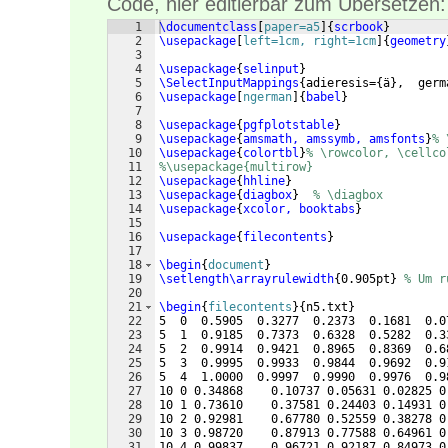
Code, hier editierbar zum Übersetzen:
1
\documentclass
[
paper=a5
]
{
scrbook
}
2
\usepackage
[
left=1cm, right=1cm
]
{
geometry
3
4
\usepackage
{
selinput
}
5
\SelectInputMappings
{
adieresis=
{
ä
}
,  germ
6
\usepackage
[
ngerman
]
{
babel
}
7
8
\usepackage
{
pgfplotstable
}
9
\usepackage
{
amsmath, amssymb, amsfonts
}
% 
10
\usepackage
{
colortbl
}
% \rowcolor, \cellco
11
%\usepackage{multirow}
12
\usepackage
{
hhline
}
13
\usepackage
{
diagbox
}
% \diagbox
14
\usepackage
{
xcolor, booktabs
}
15
16
\usepackage
{
filecontents
}
17
18
\begin
{
document
}
19
\setlength\arrayrulewidth
{
0.905pt
}
% Um r
20
21
\begin
{
filecontents
}
{
n5.txt
}
22
5  0  0.5905  0.3277  0.2373  0.1681  0.0
23
5  1  0.9185  0.7373  0.6328  0.5282  0.3
24
5  2  0.9914  0.9421  0.8965  0.8369  0.6
25
5  3  0.9995  0.9933  0.9844  0.9692  0.9
26
5  4  1.0000  0.9997  0.9990  0.9976  0.9
27
10 0 0.34868    0.10737 0.05631 0.02825 0
28
10 1 0.73610    0.37581 0.24403 0.14931 0
29
10 2 0.92981    0.67780 0.52559 0.38278 0
30
10 3 0.98720    0.87913 0.77588 0.64961 0
31
10 4 0.99837    0.96721 0.92187 0.84973 0