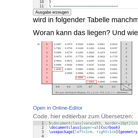
10
}
11
% ==============================
Ausgabe erzeugen
wird in folgender Tabelle manchm
Woran kann das liegen? Und wie 
Open in Online-Editor
Code, hier editierbar zum Übersetzen:
1
%\documentclass[varwidth, border=10pt]{st
2
\documentclass
[
paper=a5
]
{
scrbook
}
3
\usepackage
[
left=1cm, right=1cm
]
{
geometry
4