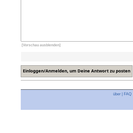
[Vorschau ausblenden]
über
|
FAQ