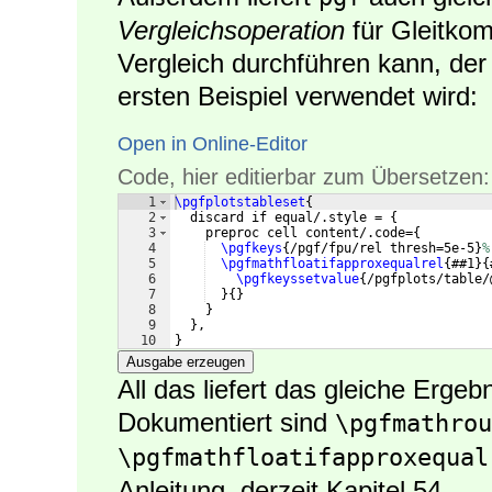
Vergleichsoperation
für Gleitko
Vergleich durchführen kann, der 
ersten Beispiel verwendet wird:
Open in Online-Editor
Code, hier editierbar zum Übersetzen:
1
\pgfplotstableset
{
2
  discard if equal/.style = 
{
3
    preproc cell content/.code=
{
4
\pgfkeys
{
/pgf/fpu/rel thresh=5e-5
}
%
5
\pgfmathfloatifapproxequalrel
{
##1
}
{
6
\pgfkeyssetvalue
{
/pgfplots/table/
7
}
{
}
8
}
9
}
,
10
}
Ausgabe erzeugen
All das liefert das gleiche Ergeb
Dokumentiert sind
\pgfmathrou
\pgfmathfloatifapproxequal
Anleitung, derzeit Kapitel 54.