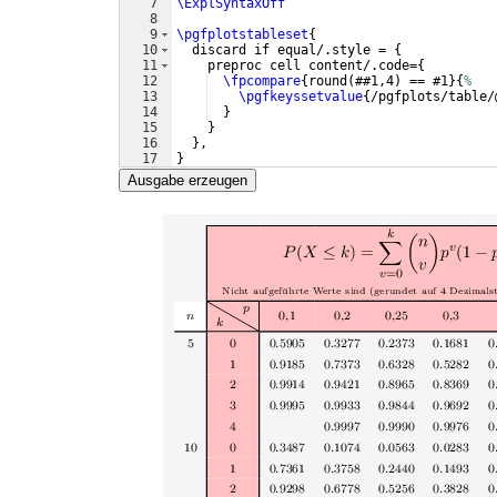
7
\ExplSyntaxOff
8
9
\pgfplotstableset
{
10
  discard if equal/.style = 
{
11
    preproc cell content/.code=
{
12
\fpcompare
{
round
(
##1,4
)
 == #1
}
{
%
13
\pgfkeyssetvalue
{
/pgfplots/table/
14
}
15
}
16
}
,
17
}
Ausgabe erzeugen