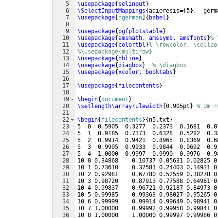
5
\usepackage
{
selinput
}
6
\SelectInputMappings
{
adieresis=
{
ä
}
,  germ
7
\usepackage
[
ngerman
]
{
babel
}
8
9
\usepackage
{
pgfplotstable
}
10
\usepackage
{
amsmath, amssymb, amsfonts
}
% 
11
\usepackage
{
colortbl
}
% \rowcolor, \cellco
12
%\usepackage{multirow}
13
\usepackage
{
hhline
}
14
\usepackage
{
diagbox
}
% \diagbox
15
\usepackage
{
xcolor, booktabs
}
16
17
\usepackage
{
filecontents
}
18
19
\begin
{
document
}
20
\setlength\arrayrulewidth
{
0.905pt
}
% Um r
21
22
\begin
{
filecontents
}
{
n5.txt
}
23
5  0  0.5905  0.3277  0.2373  0.1681  0.0
24
5  1  0.9185  0.7373  0.6328  0.5282  0.3
25
5  2  0.9914  0.9421  0.8965  0.8369  0.6
26
5  3  0.9995  0.9933  0.9844  0.9692  0.9
27
5  4  1.0000  0.9997  0.9990  0.9976  0.9
28
10 0 0.34868    0.10737 0.05631 0.02825 0
29
10 1 0.73610    0.37581 0.24403 0.14931 0
30
10 2 0.92981    0.67780 0.52559 0.38278 0
31
10 3 0.98720    0.87913 0.77588 0.64961 0
32
10 4 0.99837    0.96721 0.92187 0.84973 0
33
10 5 0.99985    0.99363 0.98027 0.95265 0
34
10 6 0.99999    0.99914 0.99649 0.98941 0
35
10 7 1.00000    0.99992 0.99958 0.99841 0
36
10 8 1.00000    1.00000 0.99997 0.99986 0