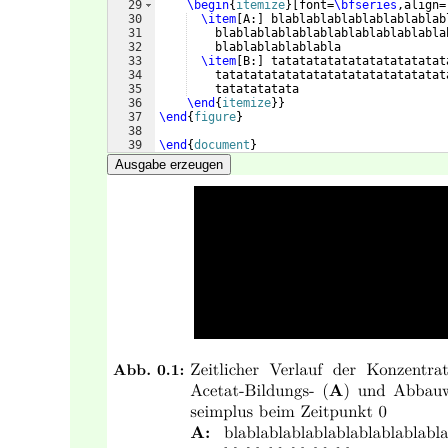
29
\begin
{
itemize
}
[
font=
\bfseries
,align=
30
\item
[
A:
]
 blablablablablablablablab
31
    blablablablablablablablablablabla
32
    blablablablablabla
33
\item
[
B:
]
 tatatatatatatatatatatatat
34
    tatatatatatatatatatatatatatatatat
35
    tatatatatata
36
\end
{
itemize
}
}
37
\end
{
figure
}
38
39
\end
{
document
}
Ausgabe erzeugen