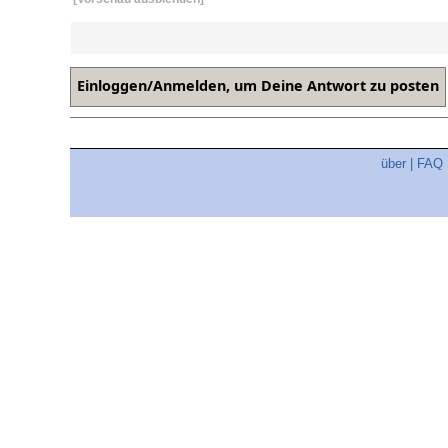
über
|
FAQ