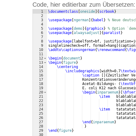
Code, hier editierbar zum Übersetzen:
1
\documentclass
[
oneside
]
{
scrbook
}
2
3
\usepackage
[
ngerman
]
{
babel
}
% Neue deutsc
4
5
\usepackage
[
demo
]
{
graphicx
}
% Option `dem
6
\usepackage
[
alwaysadjust
]
{
paralist
}
7
8
\usepackage
[
labelfont=bf, justification=j
9
singlelinecheck=off, format=hang
]
{
caption
10
\addto\captionsngerman
{
\renewcommand
{
\fig
11
12
\begin
{
document
}
13
\begin
{
figure
}
14
\centering
15
\includegraphics
[
width=0.7
\textwi
16
\caption
[
]
{
Zeitlicher Ve
17
    Konzentrationsveränderung
18
    Acetat-Bildungs- 
(
\textbf
19
    E. coli K12 nach Glucosei
20
\begin
{
inparaenum
}
[
\bfser
21
\item
   blablabla
22
    blablabla
23
    blablabla
24
\item
   tatatatat
25
    tatatatat
26
    tatatatat
27
\end
{
inparaenum
}
28
}
29
\end
{
figure
}
30