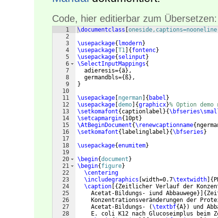
Code, hier editierbar zum Übersetzen:
1
\documentclass
[
oneside,captions=nooneline
2
3
\usepackage
{
lmodern
}
4
\usepackage
[
T1
]
{
fontenc
}
5
\usepackage
{
selinput
}
6
\SelectInputMappings
{
7
  adieresis=
{
ä
}
,
8
  germandbls=
{
ß
}
,
9
}
10
11
\usepackage
[
ngerman
]
{
babel
}
12
\usepackage
[
demo
]
{
graphicx
}
% Option demo 
13
\setkomafont
{
captionlabel
}
{
\bfseries\smal
14
\setcapmargin
{
10pt
}
15
\AtBeginDocument
{
\renewcaptionname
{
ngerma
16
\setkomafont
{
labelinglabel
}
{
\bfseries
}
17
18
\usepackage
{
enumitem
}
19
20
\begin
{
document
}
21
\begin
{
figure
}
22
\centering
23
\includegraphics
[
width=0.7
\textwidth
]
{
P
24
\caption
[{
Zeitlicher Verlauf der Konzen
25
    Acetat-Bildungs- iund Abbauwege
}]
{
Zei
26
    Konzentrationsveränderungen der Prote
27
    Acetat-Bildungs- 
(
\textbf
{
A
})
 und Abb
28
    E. coli K12 nach Glucoseimplus beim Z