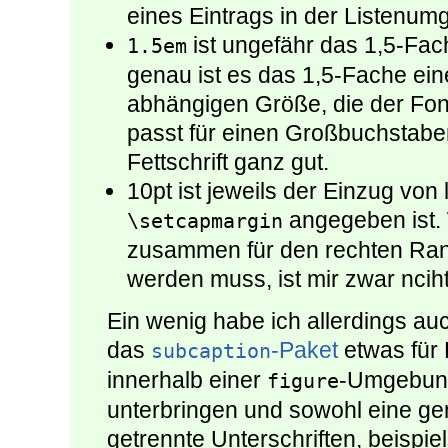
eines Eintrags in der Listenu
ist ungefähr das 1,5-Fac
1.5em
genau ist es das 1,5-Fache ein
abhängigen Größe, die der Font
passt für einen Großbuchstabe
Fettschrift ganz gut.
10pt ist jeweils der Einzug von
angegeben ist. 
\setcapmargin
zusammen für den rechten Ra
werden muss, ist mir zwar nciht 
Ein wenig habe ich allerdings au
das
-Paket
etwas für
subcaption
innerhalb einer
-Umgebung
figure
unterbringen und sowohl eine ge
getrennte Unterschriften, beispie