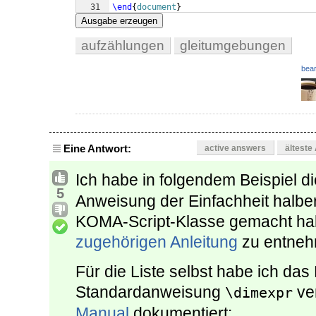
31
\end
{
document
}
Ausgabe erzeugen
aufzählungen
gleitumgebungen
bear
Eine Antwort:
active answers
älteste
Ich habe in folgendem Beispiel d
5
Anweisung der Einfachheit halber
KOMA-Script-Klasse gemacht hab
zugehörigen Anleitung
zu entneh
Für die Liste selbst habe ich das
Standardanweisung
ver
\dimexpr
Manual
dokumentiert: