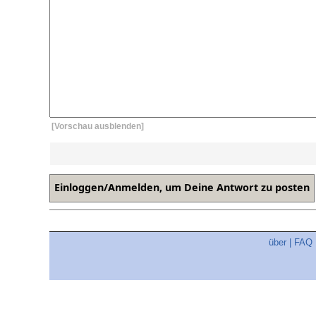
[Vorschau ausblenden]
über
|
FAQ