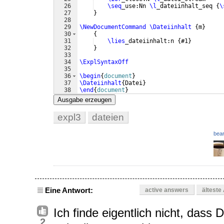
26
\seq
_use:Nn 
\l
_dateiinhalt_seq 
{
\
27
}
28
29
\NewDocumentCommand
\Dateiinhalt
{
m
}
30
{
31
\lies
_dateiinhalt:n 
{
#1
}
32
}
33
34
\ExplSyntaxOff
35
36
\begin
{
document
}
37
\Dateiinhalt
{
Datei
}
38
\end
{
document
}
Ausgabe erzeugen
expl3
dateien
bear
Eine Antwort:
active answers
älteste
Ich finde eigentlich nicht, dass 
2