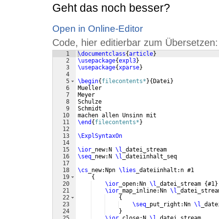
Geht das noch besser?
Open in Online-Editor
Code, hier editierbar zum Übersetzen:
1
\documentclass
{
article
}
2
\usepackage
{
expl3
}
3
\usepackage
{
xparse
}
4
5
\begin
{
filecontents*
}
{
Datei
}
6
Mueller
7
Meyer
8
Schulze
9
Schmidt
10
machen allen Unsinn mit
11
\end
{
filecontents*
}
12
13
\ExplSyntaxOn
14
15
\ior
_new:N 
\l
_datei_stream
16
\seq
_new:N 
\l
_dateiinhalt_seq
17
18
\cs
_new:Npn 
\lies
_dateiinhalt:n #1
19
{
20
\ior
_open:Nn 
\l
_datei_stream 
{
#1
}
21
\ior
_map_inline:Nn 
\l
_datei_strea
22
{
23
\seq
_put_right:Nn 
\l
_date
24
}
25
\ior
_close:N 
\l
_datei_stream