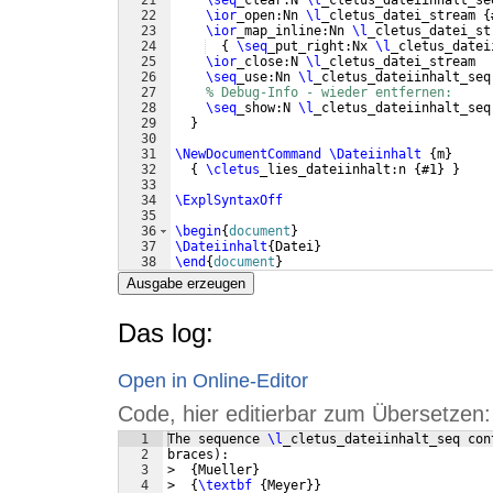
21
\seq
_clear:N 
\l
_cletus_dateiinhalt_se
22
\ior
_open:Nn 
\l
_cletus_datei_stream 
{
23
\ior
_map_inline:Nn 
\l
_cletus_datei_st
24
{
\seq
_put_right:Nx 
\l
_cletus_datei
25
\ior
_close:N 
\l
_cletus_datei_stream
26
\seq
_use:Nn 
\l
_cletus_dateiinhalt_seq
27
% Debug-Info - wieder entfernen:
28
\seq
_show:N 
\l
_cletus_dateiinhalt_seq
29
}
30
31
\NewDocumentCommand
\Dateiinhalt
{
m
}
32
{
\cletus
_lies_dateiinhalt:n 
{
#1
}
}
33
34
\ExplSyntaxOff
35
36
\begin
{
document
}
37
\Dateiinhalt
{
Datei
}
38
\end
{
document
}
Ausgabe erzeugen
Das log:
Open in Online-Editor
Code, hier editierbar zum Übersetzen:
1
The sequence 
\l
_cletus_dateiinhalt_seq con
2
braces
)
:
3
>  
{
Mueller
}
4
>  
{
\textbf
{
Meyer
}}