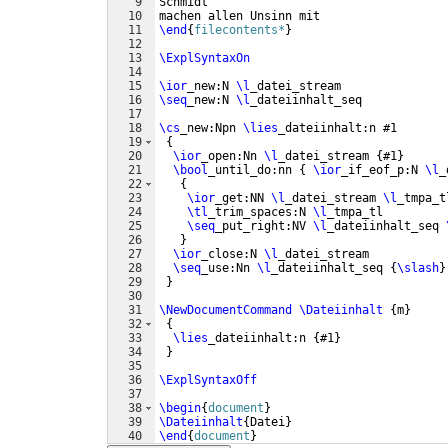
9
Schmidt
10
machen allen Unsinn mit
11
\end
{
filecontents*
}
12
13
\ExplSyntaxOn
14
15
\ior
_new:N 
\l
_datei_stream
16
\seq
_new:N 
\l
_dateiinhalt_seq
17
18
\cs
_new:Npn 
\lies
_dateiinhalt:n #1
19
{
20
\ior
_open:Nn 
\l
_datei_stream 
{
#1
}
21
\bool
_until_do:nn 
{
\ior
_if_eof_p:N 
\l
_
22
{
23
\ior
_get:NN 
\l
_datei_stream 
\l
_tmpa_t
24
\tl
_trim_spaces:N 
\l
_tmpa_tl
25
\seq
_put_right:NV 
\l
_dateiinhalt_seq 
26
}
27
\ior
_close:N 
\l
_datei_stream
28
\seq
_use:Nn 
\l
_dateiinhalt_seq 
{
\slash
}
29
}
30
31
\NewDocumentCommand
\Dateiinhalt
{
m
}
32
{
33
\lies
_dateiinhalt:n 
{
#1
}
34
}
35
36
\ExplSyntaxOff
37
38
\begin
{
document
}
39
\Dateiinhalt
{
Datei
}
40
\end
{
document
}