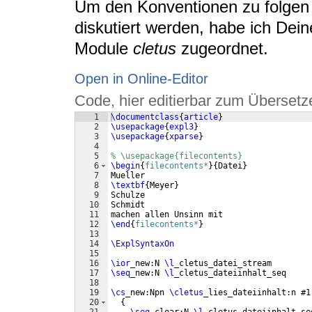
Um den Konventionen zu folgen 
diskutiert werden, habe ich Dei
Module
cletus
zugeordnet.
Open in Online-Editor
Code, hier editierbar zum Übersetz
1
\documentclass
{
article
}
2
\usepackage
{
expl3
}
3
\usepackage
{
xparse
}
4
5
% \usepackage{filecontents}
6
\begin
{
filecontents*
}
{
Datei
}
7
Mueller
8
\textbf
{
Meyer
}
9
Schulze
10
Schmidt
11
machen allen Unsinn mit
12
\end
{
filecontents*
}
13
14
\ExplSyntaxOn
15
16
\ior
_new:N 
\l
_cletus_datei_stream
17
\seq
_new:N 
\l
_cletus_dateiinhalt_seq
18
19
\cs
_new:Npn 
\cletus
_lies_dateiinhalt:n #1
20
{