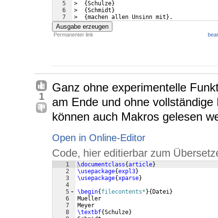
5
>  
{
Schulze
}
6
>  
{
Schmidt
}
7
>  
{
machen allen Unsinn mit
}
.
Ausgabe erzeugen
Permanenter link
bear
Ganz ohne experimentelle Funkt
1
am Ende und ohne vollständige 
können auch Makros gelesen w
Open in Online-Editor
Code, hier editierbar zum Übersetz
1
\documentclass
{
article
}
2
\usepackage
{
expl3
}
3
\usepackage
{
xparse
}
4
5
\begin
{
filecontents*
}
{
Datei
}
6
Mueller
7
Meyer
8
\textbf
{
Schulze
}