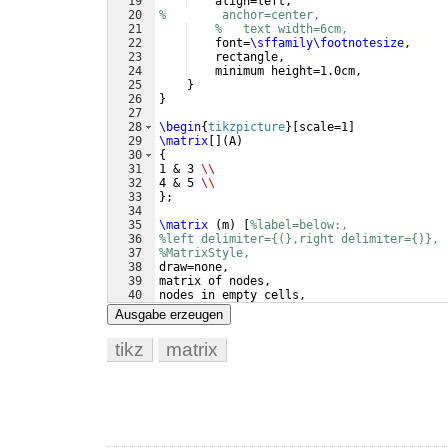
19
    align=left,
20
%        anchor=center,
21
%   text width=6cm,
22
    font=
\sffamily\footnotesize
,
23
    rectangle,
24
    minimum height=1.0cm,
25
}
26
}
27
28
\begin
{
tikzpicture
}
[
scale=1
]
29
\matrix
[
]
(
A
)
30
{
31
1 & 3 
\\
32
4 & 5 
\\
33
}
;
34
35
\matrix
(
m
)
[
%label=below:,
36
%left delimiter={(},right delimiter={)}, 
37
%MatrixStyle, 
38
draw=none, 
39
matrix of nodes, 
40
nodes in empty cells,
41
%nodes={
Ausgabe erzeugen
tikz
matrix