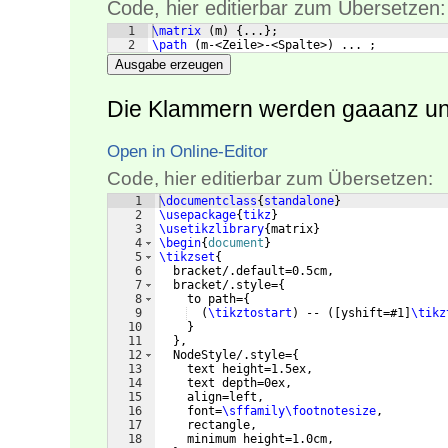
Code, hier editierbar zum Übersetzen:
1
\matrix
(
m
)
{
...
}
;
2
\path
(
m-<Zeile>-<Spalte>
)
 ... ;
Ausgabe erzeugen
Die Klammern werden gaaanz un
Open in Online-Editor
Code, hier editierbar zum Übersetzen:
1
\documentclass
{
standalone
}
2
\usepackage
{
tikz
}
3
\usetikzlibrary
{
matrix
}
4
\begin
{
document
}
5
\tikzset
{
6
  bracket/.default=0.5cm,
7
  bracket/.style=
{
8
    to path=
{
9
(
\tikztostart
)
 -- 
([
yshift=#1
]
\tikz
10
}
11
}
,
12
  NodeStyle/.style=
{
13
    text height=1.5ex,
14
    text depth=0ex,
15
    align=left,
16
    font=
\sffamily\footnotesize
,
17
    rectangle,
18
    minimum height=1.0cm,