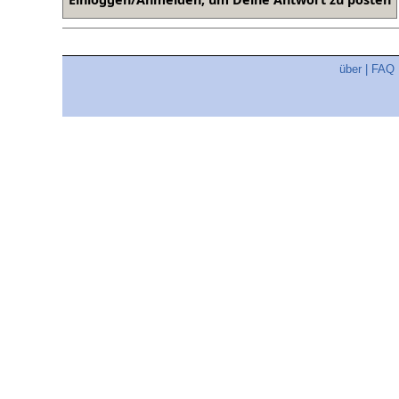
über
|
FAQ