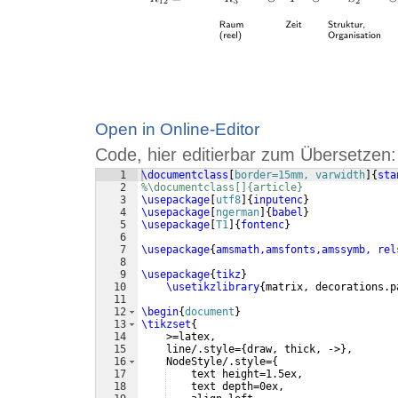
Open in Online-Editor
Code, hier editierbar zum Übersetzen:
1
\documentclass
[
border=15mm, varwidth
]
{
sta
2
%\documentclass[]{article}
3
\usepackage
[
utf8
]
{
inputenc
}
4
\usepackage
[
ngerman
]
{
babel
}
5
\usepackage
[
T1
]
{
fontenc
}
6
7
\usepackage
{
amsmath,amsfonts,amssymb, rel
8
9
\usepackage
{
tikz
}
10
\usetikzlibrary
{
matrix, decorations.p
11
12
\begin
{
document
}
13
\tikzset
{
14
    >=latex,
15
    line/.style=
{
draw, thick, ->
}
,
16
    NodeStyle/.style=
{
17
    text height=1.5ex,
18
    text depth=0ex,